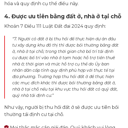
hóa và quy định cụ thể điều này.
4. Được ưu tiên bằng đất ở, nhà ở tại chỗ
Khoản 7 Điều 111 Luật Đất đai 2024 quy định:
“7. Người có đất ở bị thu hồi để thực hiện dự án đầu
tư xây dựng khu đô thị thì được bồi thường bằng đất
ở, nhà ở tại chỗ; trong thời gian chờ bố trí tái định
cư được bố trí vào nhà ở tạm hoặc hỗ trợ tiền thuê
nhà ở; thời gian và mức hỗ trợ cụ thể do Ủy ban
nhân dân cấp tỉnh quy định phù hợp với thực tế tại
địa phương. Trường hợp thu hồi đất ở để thực hiện
các mục đích khác thì được bồi thường bằng đất ở,
nhà ở tại chỗ nếu tại khu vực thu hồi đất có quỹ đất,
quỹ nhà tái định cư.”
Như vậy, người bị thu hồi đất ở sẽ được ưu tiên bồi
thường tái định cư tại chỗ.
Mọi thắc mắc cần giải đáp, Quý khách vui lòng