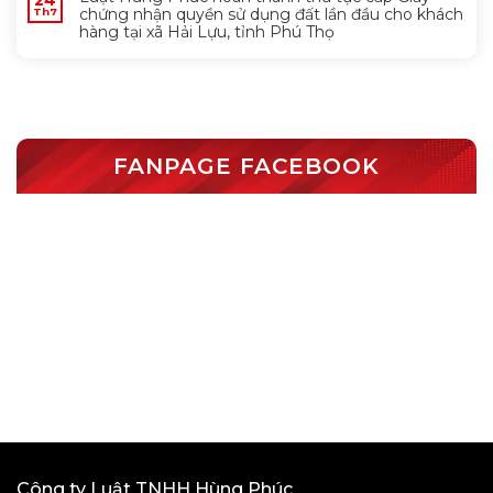
24
chứng nhận quyền sử dụng đất lần đầu cho khách
Th7
hàng tại xã Hải Lựu, tỉnh Phú Thọ
FANPAGE FACEBOOK
Công ty Luật TNHH Hùng Phúc