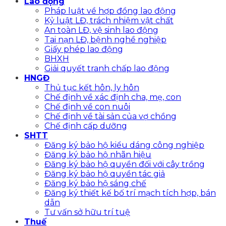
Lao động
Pháp luật về hợp đồng lao động
Kỷ luật LĐ, trách nhiệm vật chất
An toàn LĐ, vệ sinh lao động
Tai nạn LĐ, bệnh nghề nghiệp
Giấy phép lao động
BHXH
Giải quyết tranh chấp lao động
HNGĐ
Thủ tục kết hôn, ly hôn
Chế định về xác định cha, mẹ, con
Chế định về con nuôi
Chế định về tài sản của vợ chồng
Chế định cấp dưỡng
SHTT
Đăng ký bảo hộ kiểu dáng công nghiệp
Đăng ký bảo hộ nhãn hiệu
Đăng ký bảo hộ quyền đối với cây trồng
Đăng ký bảo hộ quyền tác giả
Đăng ký bảo hộ sáng chế
Đăng ký thiết kế bố trí mạch tích hợp, bán
dẫn
Tư vấn sở hữu trí tuệ
Thuế