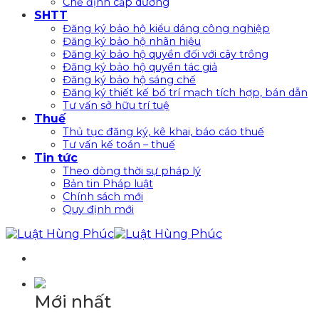
Chế định cấp dưỡng
SHTT
Đăng ký bảo hộ kiểu dáng công nghiệp
Đăng ký bảo hộ nhãn hiệu
Đăng ký bảo hộ quyền đối với cây trồng
Đăng ký bảo hộ quyền tác giả
Đăng ký bảo hộ sáng chế
Đăng ký thiết kế bố trí mạch tích hợp, bán dẫn
Tư vấn sở hữu trí tuệ
Thuế
Thủ tục đăng ký, kê khai, báo cáo thuế
Tư vấn kế toán – thuế
Tin tức
Theo dòng thời sự pháp lý
Bản tin Pháp luật
Chính sách mới
Quy định mới
Mới nhất