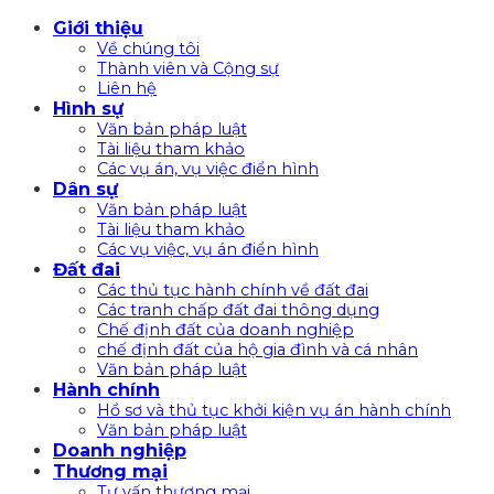
Bỏ
Giới thiệu
qua
Về chúng tôi
nội
Thành viên và Cộng sự
Liên hệ
dung
Hình sự
Văn bản pháp luật
Tài liệu tham khảo
Các vụ án, vụ việc điển hình
Dân sự
Văn bản pháp luật
Tài liệu tham khảo
Các vụ việc, vụ án điển hình
Đất đai
Các thủ tục hành chính về đất đai
Các tranh chấp đất đai thông dụng
Chế định đất của doanh nghiệp
chế định đất của hộ gia đình và cá nhân
Văn bản pháp luật
Hành chính
Hồ sơ và thủ tục khởi kiện vụ án hành chính
Văn bản pháp luật
Doanh nghiệp
Thương mại
Tư vấn thương mại