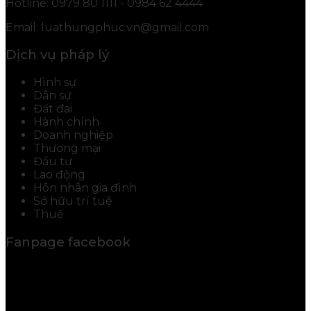
Hotline: 0979 80 1111 - 0984 62 4444
Email: luathungphuc.vn@gmail.com
Dịch vụ pháp lý
Hình sự
Dân sự
Đất đai
Hành chính
Doanh nghiệp
Thương mại
Đầu tư
Lao động
Hôn nhân gia đình
Sở hữu trí tuệ
Thuế
Fanpage facebook