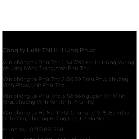
Công ty Luật TNHH Hùng Phúc
Văn phòng tại Phú Thọ 1: Số 1792 Đại Lộ Hùng Vương,
phường Nông Trang, tỉnh Phú Thọ
Văn phòng tại Phú Thọ 2: Số 89 Trần Phú, phường
Vĩnh Phúc, tỉnh Phú Thọ
Văn phòng tại Phú Thọ 3: Số 86 Nguyễn Thị Minh
Khai, phường Vĩnh Yên, tỉnh Phú Thọ
Văn phòng tại Hà Nội: P712, Chung cư VP5, Bán đảo
Linh Đàm, phường Hoàng Liệt, TP. Hà Nội
Điện thoại: 02113.881.588