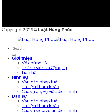
Copyright 2026 ©
Luật Hùng Phúc
Giới thiệu
Về chúng tôi
Thành viên và Cộng sự
Liên hệ
Hình sự
Văn bản pháp luật
Tài liệu tham khảo
Các vụ án, vụ việc điển hình
Dân sự
Văn bản pháp luật
Tài liệu tham khảo
Các vụ việc, vụ án điển hình