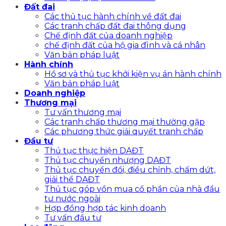
Đất đai
Các thủ tục hành chính về đất đai
Các tranh chấp đất đai thông dụng
Chế định đất của doanh nghiệp
chế định đất của hộ gia đình và cá nhân
Văn bản pháp luật
Hành chính
Hồ sơ và thủ tục khởi kiện vụ án hành chính
Văn bản pháp luật
Doanh nghiệp
Thương mại
Tư vấn thương mại
Các tranh chấp thương mại thường gặp
Các phương thức giải quyết tranh chấp
Đầu tư
Thủ tục thực hiện DAĐT
Thủ tục chuyển nhượng DAĐT
Thủ tục chuyển đổi, điều chỉnh, chấm dứt,
giải thể DAĐT
Thủ tục góp vồn mua cổ phần của nhà đầu
tư nước ngoài
Hợp đồng hợp tác kinh doanh
Tư vấn đầu tư