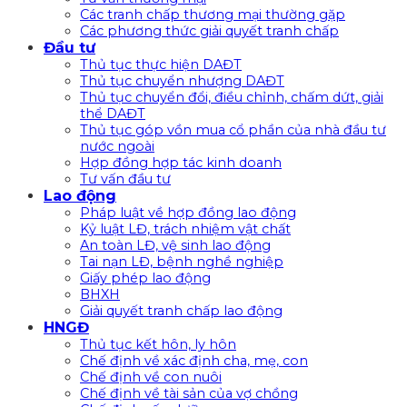
Các tranh chấp thương mại thường gặp
Các phương thức giải quyết tranh chấp
Đầu tư
Thủ tục thực hiện DAĐT
Thủ tục chuyển nhượng DAĐT
Thủ tục chuyển đổi, điều chỉnh, chấm dứt, giải
thể DAĐT
Thủ tục góp vồn mua cổ phần của nhà đầu tư
nước ngoài
Hợp đồng hợp tác kinh doanh
Tư vấn đầu tư
Lao động
Pháp luật về hợp đồng lao động
Kỷ luật LĐ, trách nhiệm vật chất
An toàn LĐ, vệ sinh lao động
Tai nạn LĐ, bệnh nghề nghiệp
Giấy phép lao động
BHXH
Giải quyết tranh chấp lao động
HNGĐ
Thủ tục kết hôn, ly hôn
Chế định về xác định cha, mẹ, con
Chế định về con nuôi
Chế định về tài sản của vợ chồng