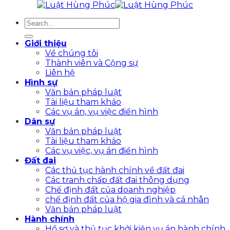
Giới thiệu
Về chúng tôi
Thành viên và Cộng sự
Liên hệ
Hình sự
Văn bản pháp luật
Tài liệu tham khảo
Các vụ án, vụ việc điển hình
Dân sự
Văn bản pháp luật
Tài liệu tham khảo
Các vụ việc, vụ án điển hình
Đất đai
Các thủ tục hành chính về đất đai
Các tranh chấp đất đai thông dụng
Chế định đất của doanh nghiệp
chế định đất của hộ gia đình và cá nhân
Văn bản pháp luật
Hành chính
Hồ sơ và thủ tục khởi kiện vụ án hành chính