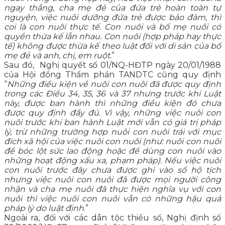
ngay thẳng, cha mẹ đẻ của đứa trẻ hoàn toàn tự
nguyện, việc nuôi dưỡng đứa trẻ được bảo đảm, thì
coi là con nuôi thực tế. Con nuôi và bố mẹ nuôi có
quyền thừa kế lẫn nhau. Con nuôi (hợp pháp hay thực
tế) không được thừa kế theo luật đối với di sản của bố
mẹ đẻ và anh, chị, em ruột
.”
Sau đó, Nghị quyết số 01/NQ-HĐTP ngày 20/01/1988
của Hội đồng Thẩm phán TANDTC cũng quy định
“
Những điều kiện về nuôi con nuôi đã được quy định
trong các Điều 34, 35, 36 và 37 nhưng trước khi Luật
này, được ban hành thì những điều kiện đó chưa
được quy định đầy đủ. Vì vậy, những việc nuôi con
nuôi trước khi ban hành Luật mới vẫn có giá trị pháp
lý, trừ những trường hợp nuôi con nuôi trái với mục
đích xã hội của việc nuôi con nuôi (như: nuôi con nuôi
để bóc lột sức lao động hoặc để dùng con nuôi vào
những hoạt động xấu xa, phạm pháp). Nếu việc nuôi
con nuôi trước đây chưa được ghi vào sổ hộ tịch
nhưng việc nuôi con nuôi đã được mọi người công
nhận và cha mẹ nuôi đã thực hiện nghĩa vụ với con
nuôi thì việc nuôi con nuôi vẫn có những hậu quả
pháp lý do luật định
.”
Ngoài ra, đối với các dân tộc thiểu số, Nghị định số