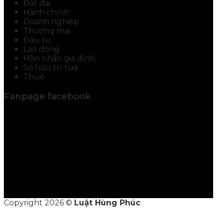
Đất đai
Hành chính
Doanh nghiệp
Thương mại
Đầu tư
Lao động
Hôn nhân gia đình
Sở hữu trí tuệ
Thuế
Fanpage facebook
Copyright 2026 ©
Luật Hùng Phúc