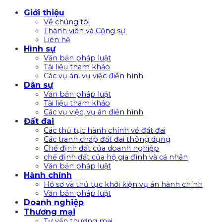
Bỏ
Giới thiệu
qua
Về chúng tôi
nội
Thành viên và Cộng sự
Liên hệ
dung
Hình sự
Văn bản pháp luật
Tài liệu tham khảo
Các vụ án, vụ việc điển hình
Dân sự
Văn bản pháp luật
Tài liệu tham khảo
Các vụ việc, vụ án điển hình
Đất đai
Các thủ tục hành chính về đất đai
Các tranh chấp đất đai thông dụng
Chế định đất của doanh nghiệp
chế định đất của hộ gia đình và cá nhân
Văn bản pháp luật
Hành chính
Hồ sơ và thủ tục khởi kiện vụ án hành chính
Văn bản pháp luật
Doanh nghiệp
Thương mại
Tư vấn thương mại