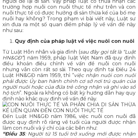
người để lại di sản. Vậy pháp luật có thừa nhận các
trường hợp nuôi con nuôi thực tế như trên và con
nuôi thực tế có được hưởng di sản thừa kế của bố mẹ
nuôi hay không? Trong phạm vi bài viết này, Luật sư
xin đưa ra một số quan điểm pháp lý về vấn đề này
như sau:
Quy định của pháp luật về việc nuôi con nuôi
Từ Luật Hôn nhân và gia đình (
sau đây gọi tắt là “Luật
HN&GĐ”
) năm 1959, pháp luật Việt Nam đã quy định
điều khoản điều chỉnh về vấn đề nuôi con nuôi
nhưng vẫn còn rất sơ sài. Theo quy định tại Điều 24
Luật HN&GĐ năm 1959, thì “
việc nhận nuôi con nuôi
phải được Ủy ban hành chính cơ sở nơi trú quán của
người nuôi hoặc của đứa trẻ công nhận và ghi vào sổ
hộ tịch
”. Ngoài ra không có bất kỳ hướng dẫn hay quy
định nào khác quy định về vấn đề này.
Đến Luật HN&GĐ năm 1986, việc nuôi con nuôi đã
được quy định rõ ràng về tuổi của người được nhận
làm con nuôi và ý chí của các bên như:
“Điều 35
: Người từ 15 tuổi trở xuống mới được nhận