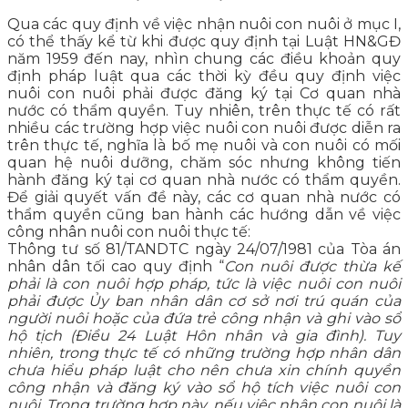
Qua các quy định về việc nhận nuôi con nuôi ở mục I,
có thể thấy kể từ khi được quy định tại Luật HN&GĐ
năm 1959 đến nay, nhìn chung các điều khoản quy
định pháp luật qua các thời kỳ đều quy định việc
nuôi con nuôi phải được đăng ký tại Cơ quan nhà
nước có thẩm quyền. Tuy nhiên, trên thực tế có rất
nhiều các trường hợp việc nuôi con nuôi được diễn ra
trên thực tế, nghĩa là bố mẹ nuôi và con nuôi có mối
quan hệ nuôi dưỡng, chăm sóc nhưng không tiến
hành đăng ký tại cơ quan nhà nước có thẩm quyền.
Để giải quyết vấn đề này, các cơ quan nhà nước có
thẩm quyền cũng ban hành các hướng dẫn về việc
công nhân nuôi con nuôi thực tế:
Thông tư số 81/TANDTC ngày 24/07/1981 của Tòa án
nhân dân tối cao quy định “
Con nuôi được thừa kế
phải là con nuôi hợp pháp, tức là việc nuôi con nuôi
phải được Ủy ban nhân dân cơ sở nơi trú quán của
người nuôi hoặc của đứa trẻ công nhận và ghi vào sổ
hộ tịch (Điều 24 Luật Hôn nhân và gia đình). Tuy
nhiên, trong thực tế có những trường hợp nhân dân
chưa hiểu pháp luật cho nên chưa xin chính quyền
công nhận và đăng ký vào sổ hộ tích việc nuôi con
nuôi. Trong trường hợp này, nếu việc nhận con nuôi là