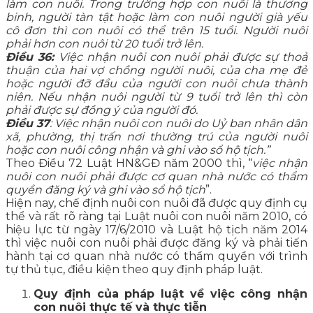
làm con nuôi. Trong trường hợp con nuôi là thương
binh, người tàn tật hoặc làm con nuôi người già yếu
cô đơn thì con nuôi có thể trên 15 tuổi. Người nuôi
phải hơn con nuôi từ 20 tuổi trở lên.
Điều 3
6:
Việc nhận nuôi con nuôi phải được sự thoả
thuận của hai vợ chồng người nuôi, của cha mẹ đẻ
hoặc người đỡ đầu của người con nuôi chưa thành
niên. Nếu nhận nuôi người từ 9 tuổi trở lên thì còn
phải được sự đồng ý của người đó.
Điều 37
: Việc nhận nuôi con nuôi do Uỷ ban nhân dân
xã, phường, thị trấn nơi thường trú của người nuôi
hoặc con nuôi công nhận và ghi vào sổ hộ tịch.”
Theo Điều 72 Luật HN&GĐ năm 2000 thì, “
việc nhận
nuôi con nuôi phải được cơ quan nhà nước có thẩm
quyền đăng ký và ghi vào sổ hộ tịch
”.
Hiện nay, chế định nuôi con nuôi đã được quy định cụ
thể và rất rõ ràng tại Luật nuôi con nuôi năm 2010, có
hiệu lực từ ngày 17/6/2010 và Luật hộ tịch năm 2014
thì việc nuôi con nuôi phải được đăng ký và phải tiến
hành tại cơ quan nhà nước có thẩm quyền với trình
tự thủ tục, điều kiện theo quy định pháp luật.
Quy định của pháp luật về việc công nhận
con nuôi thực tế và thực tiễn