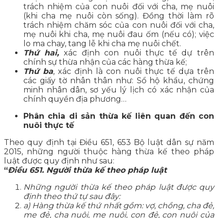
trách nhiệm của con nuôi đối với cha, mẹ nuôi
(khi cha mẹ nuôi còn sống). Đồng thời làm rõ
trách nhiệm chăm sóc của con nuôi đối với cha,
mẹ nuôi khi cha, mẹ nuôi đau ốm (nếu có); việc
lo ma chay, tang lễ khi cha mẹ nuôi chết.
Thứ hai,
xác định con nuôi thực tế dự trên
chính sự thừa nhận của các hàng thừa kế;
Thứ ba
, xác định là con nuôi thực tế dựa trên
các giấy tờ nhân thân như: Sổ hộ khẩu, chứng
minh nhân dân, sơ yếu lý lịch có xác nhận của
chính quyền địa phương…
Phân chia di sản thừa kế liên quan đến con
nuôi thực tế
Theo quy định tại Điều 651, 653 Bộ luật dân sự năm
2015, những người thuộc hàng thừa kế theo pháp
luật được quy định như sau:
“
Điều 651. Người thừa kế theo pháp luật
Những người thừa kế theo pháp luật được quy
định theo thứ tự sau đây:
a) Hàng thừa kế thứ nhất gồm: vợ, chồng, cha đẻ,
mẹ đẻ, cha nuôi, mẹ nuôi, con đẻ, con nuôi của