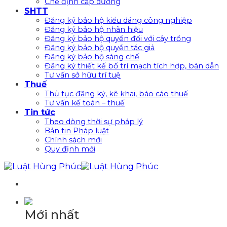
Chế định cấp dưỡng
SHTT
Đăng ký bảo hộ kiểu dáng công nghiệp
Đăng ký bảo hộ nhãn hiệu
Đăng ký bảo hộ quyền đối với cây trồng
Đăng ký bảo hộ quyền tác giả
Đăng ký bảo hộ sáng chế
Đăng ký thiết kế bố trí mạch tích hợp, bán dẫn
Tư vấn sở hữu trí tuệ
Thuế
Thủ tục đăng ký, kê khai, báo cáo thuế
Tư vấn kế toán – thuế
Tin tức
Theo dòng thời sự pháp lý
Bản tin Pháp luật
Chính sách mới
Quy định mới
Mới nhất