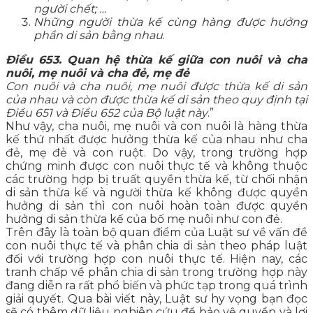
người chết; …
Những người thừa kế cùng hàng được hưởng
phần di sản bằng nhau
.
Điều 653. Quan hệ thừa kế giữa con nuôi và cha
nuôi, mẹ nuôi và cha đẻ, mẹ đẻ
Con nuôi và cha nuôi, mẹ nuôi được thừa kế di sản
của nhau và còn được thừa kế di sản theo quy định tại
Điều 651 và Điều 652 của Bộ luật này
.”
Như vậy, cha nuôi, mẹ nuôi và con nuôi là hàng thừa
kế thứ nhất được hưởng thừa kế của nhau như cha
đẻ, mẹ đẻ và con ruột. Do vậy, trong trường hợp
chứng minh được con nuôi thực tế và không thuộc
các trường hợp bị truất quyền thừa kế, từ chối nhận
di sản thừa kế và người thừa kế không được quyền
hưởng di sản thì con nuôi hoàn toàn được quyền
hưởng di sản thừa kế của bố mẹ nuôi như con đẻ.
Trên đây là toàn bộ quan điểm của Luật sư về vấn đề
con nuôi thực tế và phân chia di sản theo pháp luật
đối với trường hợp con nuôi thực tế. Hiện nay, các
tranh chấp về phân chia di sản trong trường hợp này
đang diễn ra rất phổ biến và phức tạp trong quá trình
giải quyết. Qua bài viết này, Luật sư hy vọng bạn đọc
sẽ có thêm dữ liệu nghiên cứu để bảo vệ quyền và lợi