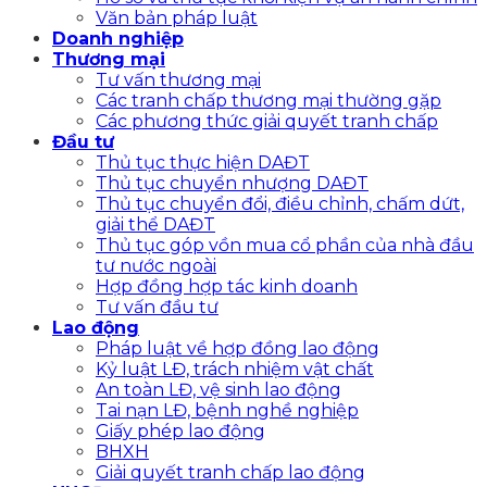
Văn bản pháp luật
Doanh nghiệp
Thương mại
Tư vấn thương mại
Các tranh chấp thương mại thường gặp
Các phương thức giải quyết tranh chấp
Đầu tư
Thủ tục thực hiện DAĐT
Thủ tục chuyển nhượng DAĐT
Thủ tục chuyển đổi, điều chỉnh, chấm dứt,
giải thể DAĐT
Thủ tục góp vồn mua cổ phần của nhà đầu
tư nước ngoài
Hợp đồng hợp tác kinh doanh
Tư vấn đầu tư
Lao động
Pháp luật về hợp đồng lao động
Kỷ luật LĐ, trách nhiệm vật chất
An toàn LĐ, vệ sinh lao động
Tai nạn LĐ, bệnh nghề nghiệp
Giấy phép lao động
BHXH
Giải quyết tranh chấp lao động