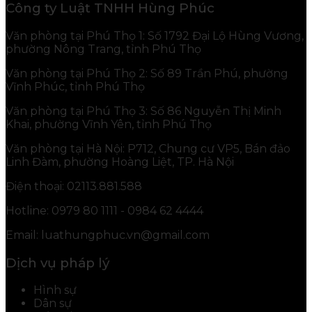
Công ty Luật TNHH Hùng Phúc
Văn phòng tại Phú Thọ 1: Số 1792 Đại Lộ Hùng Vương,
phường Nông Trang, tỉnh Phú Thọ
Văn phòng tại Phú Thọ 2: Số 89 Trần Phú, phường
Vĩnh Phúc, tỉnh Phú Thọ
Văn phòng tại Phú Thọ 3: Số 86 Nguyễn Thị Minh
Khai, phường Vĩnh Yên, tỉnh Phú Thọ
Văn phòng tại Hà Nội: P712, Chung cư VP5, Bán đảo
Linh Đàm, phường Hoàng Liệt, TP. Hà Nội
Điện thoại: 02113.881.588
Hotline: 0979 80 1111 - 0984 62 4444
Email: luathungphuc.vn@gmail.com
Dịch vụ pháp lý
Hình sự
Dân sự