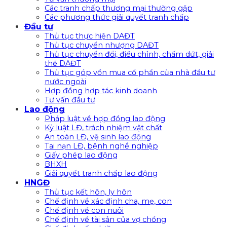
Các tranh chấp thương mại thường gặp
Các phương thức giải quyết tranh chấp
Đầu tư
Thủ tục thực hiện DAĐT
Thủ tục chuyển nhượng DAĐT
Thủ tục chuyển đổi, điều chỉnh, chấm dứt, giải
thể DAĐT
Thủ tục góp vồn mua cổ phần của nhà đầu tư
nước ngoài
Hợp đồng hợp tác kinh doanh
Tư vấn đầu tư
Lao động
Pháp luật về hợp đồng lao động
Kỷ luật LĐ, trách nhiệm vật chất
An toàn LĐ, vệ sinh lao động
Tai nạn LĐ, bệnh nghề nghiệp
Giấy phép lao động
BHXH
Giải quyết tranh chấp lao động
HNGĐ
Thủ tục kết hôn, ly hôn
Chế định về xác định cha, mẹ, con
Chế định về con nuôi
Chế định về tài sản của vợ chồng