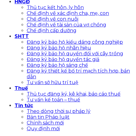
HNGĐ
Thủ tục kết hôn, ly hôn
Chế định về xác định cha, mẹ, con
Chế định về con nuôi
Chế định về tài sản của vợ chồng
Chế định cấp dưỡng
SHTT
Đăng ký bảo hộ kiểu dáng công nghiệp
Đăng ký bảo hộ nhãn hiệu
Đăng ký bảo hộ quyền đối với cây trồng
Đăng ký bảo hộ quyền tác giả
Đăng ký bảo hộ sáng chế
Đăng ký thiết kế bố trí mạch tích hợp, bán
dẫn
Tư vấn sở hữu trí tuệ
Thuế
Thủ tục đăng ký, kê khai, báo cáo thuế
Tư vấn kế toán – thuế
Tin tức
Theo dòng thời sự pháp lý
Bản tin Pháp luật
Chính sách mới
Quy định mới