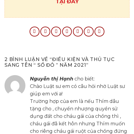
TẠI ĐÂY
2 BÌNH LUẬN VỀ “
ĐIỀU KIỆN VÀ THỦ TỤC
SANG TÊN “ SỔ ĐỎ ” NĂM 2021
”
Nguyễn thị Hạnh
cho biết:
Chào Luật sư em có câu hỏi nhờ Luật sư
giúp em với a!
Trường hợp của em là nếu Thím dâu
tặng cho , chuyển nhượng quyền sử
dụng đất cho cháu gái của chồng thì ,
cháu gái đã kết hôn nhưng Thím muốn
cho riêng cháu gái ruột của chồng đứng