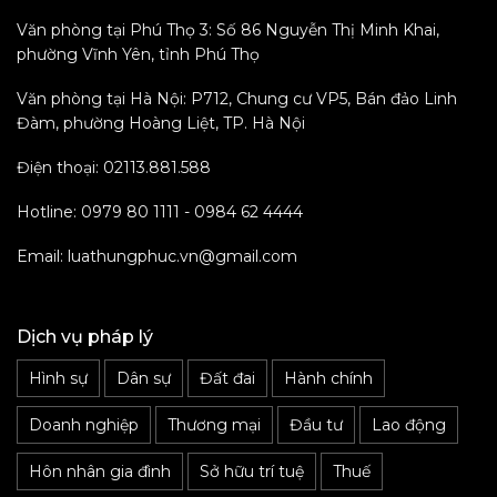
Văn phòng tại Phú Thọ 3: Số 86 Nguyễn Thị Minh Khai,
phường Vĩnh Yên, tỉnh Phú Thọ
Văn phòng tại Hà Nội: P712, Chung cư VP5, Bán đảo Linh
Đàm, phường Hoàng Liệt, TP. Hà Nội
Điện thoại: 02113.881.588
Hotline: 0979 80 1111 - 0984 62 4444
Email: luathungphuc.vn@gmail.com
Dịch vụ pháp lý
Hình sự
Dân sự
Đất đai
Hành chính
Doanh nghiệp
Thương mại
Đầu tư
Lao động
Hôn nhân gia đình
Sở hữu trí tuệ
Thuế