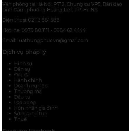
Văn phòng tại Hà Nội: P712, Chung cư VP5, Bán đảo
Linh Đàm, phường Hoàng Liệt, TP. Hà Nội
Điện thoại: 02113.881.588
Hotline: 0979 80 1111 - 0984 62 4444
Email: luathungphuc.vn@gmail.com
Dịch vụ pháp lý
Hình sự
Dân sự
Đất đai
Hành chính
Doanh nghiệp
Thương mại
Đầu tư
Lao động
Hôn nhân gia đình
Sở hữu trí tuệ
Thuế
Fanpage facebook