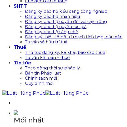
Chế định cấp dưỡng
SHTT
Đăng ký bảo hộ kiểu dáng công nghiệp
Đăng ký bảo hộ nhãn hiệu
Đăng ký bảo hộ quyền đối với cây trồng
Đăng ký bảo hộ quyền tác giả
Đăng ký bảo hộ sáng chế
Đăng ký thiết kế bố trí mạch tích hợp, bán dẫn
Tư vấn sở hữu trí tuệ
Thuế
Thủ tục đăng ký, kê khai, báo cáo thuế
Tư vấn kế toán – thuế
Tin tức
Theo dòng thời sự pháp lý
Bản tin Pháp luật
Chính sách mới
Quy định mới
Mới nhất