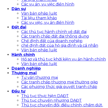
Các vụ án, vụ việc điển hình
Dân sự
Văn bản pháp luật
Tài liệu tham khảo
Các vụ việc, vụ án điển hình
Đất đai
Các thủ tục hành chính về đất đai
Các tranh chấp đất đai thông dụng
Chế định đất của doanh nghiệp
chế định đất của hộ gia đình và cá nhân
Văn bản pháp luật
Hành chính
Hồ sơ và thủ tục khởi kiện vụ án hành chính
Văn bản pháp luật
Doanh nghiệp
Thương mại
Tư vấn thương mại
Các tranh chấp thương mại thường gặp
Các phương thức giải quyết tranh chấp
Đầu tư
Thủ tục thực hiện DAĐT
Thủ tục chuyển nhượng DAĐT
Thủ tục chuyển đổi, điều chỉnh, chấm dứt,