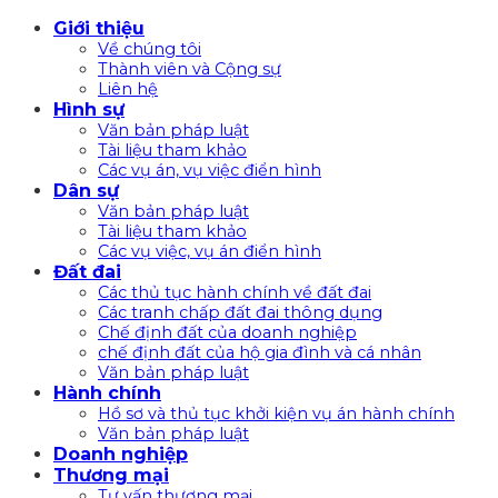
Bỏ
Giới thiệu
qua
Về chúng tôi
nội
Thành viên và Cộng sự
Liên hệ
dung
Hình sự
Văn bản pháp luật
Tài liệu tham khảo
Các vụ án, vụ việc điển hình
Dân sự
Văn bản pháp luật
Tài liệu tham khảo
Các vụ việc, vụ án điển hình
Đất đai
Các thủ tục hành chính về đất đai
Các tranh chấp đất đai thông dụng
Chế định đất của doanh nghiệp
chế định đất của hộ gia đình và cá nhân
Văn bản pháp luật
Hành chính
Hồ sơ và thủ tục khởi kiện vụ án hành chính
Văn bản pháp luật
Doanh nghiệp
Thương mại
Tư vấn thương mại