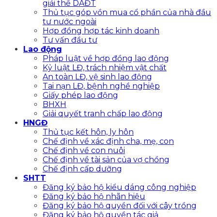
giải thể DAĐT
Thủ tục góp vồn mua cổ phần của nhà đầu
tư nước ngoài
Hợp đồng hợp tác kinh doanh
Tư vấn đầu tư
Lao động
Pháp luật về hợp đồng lao động
Kỷ luật LĐ, trách nhiệm vật chất
An toàn LĐ, vệ sinh lao động
Tai nạn LĐ, bệnh nghề nghiệp
Giấy phép lao động
BHXH
Giải quyết tranh chấp lao động
HNGĐ
Thủ tục kết hôn, ly hôn
Chế định về xác định cha, mẹ, con
Chế định về con nuôi
Chế định về tài sản của vợ chồng
Chế định cấp dưỡng
SHTT
Đăng ký bảo hộ kiểu dáng công nghiệp
Đăng ký bảo hộ nhãn hiệu
Đăng ký bảo hộ quyền đối với cây trồng
Đăng ký bảo hộ quyền tác giả