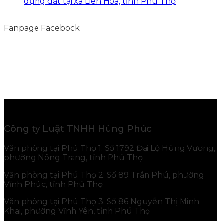
dụng đất tại xã Liên Hòa, tỉnh Phú Thọ
Fanpage Facebook
Công ty Luật TNHH Hùng Phúc
Văn phòng tại Phú Thọ 1: Số 1792 Đại Lộ Hùng Vương,
phường Nông Trang, tỉnh Phú Thọ
Văn phòng tại Phú Thọ 2: Số 89 Trần Phú, phường
Vĩnh Phúc, tỉnh Phú Thọ
Văn phòng tại Phú Thọ 3: Số 86 Nguyễn Thị Minh
Khai, phường Vĩnh Yên, tỉnh Phú Thọ