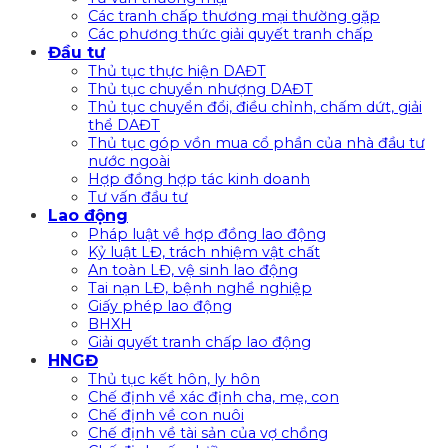
Các tranh chấp thương mại thường gặp
Các phương thức giải quyết tranh chấp
Đầu tư
Thủ tục thực hiện DAĐT
Thủ tục chuyển nhượng DAĐT
Thủ tục chuyển đổi, điều chỉnh, chấm dứt, giải
thể DAĐT
Thủ tục góp vồn mua cổ phần của nhà đầu tư
nước ngoài
Hợp đồng hợp tác kinh doanh
Tư vấn đầu tư
Lao động
Pháp luật về hợp đồng lao động
Kỷ luật LĐ, trách nhiệm vật chất
An toàn LĐ, vệ sinh lao động
Tai nạn LĐ, bệnh nghề nghiệp
Giấy phép lao động
BHXH
Giải quyết tranh chấp lao động
HNGĐ
Thủ tục kết hôn, ly hôn
Chế định về xác định cha, mẹ, con
Chế định về con nuôi
Chế định về tài sản của vợ chồng