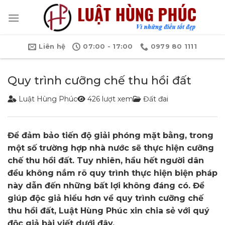
Bỏ
qua
nội
dung
Liên hệ
07:00 - 17:00
0979 80 1111
Quy trình cưỡng chế thu hồi đất
Luật Hùng Phúc
426 lượt xem
Đất đai
Để đảm bảo tiến độ giải phóng mặt bằng, trong
một số trường hợp nhà nước sẽ thực hiện cưỡng
chế thu hồi đất. Tuy nhiên, hầu hết người dân
đều không nắm rõ quy trình thực hiện biện pháp
này dẫn đến những bất lợi không đáng có. Để
giúp độc giả hiểu hơn về quy trình cưỡng chế
thu hồi đất, Luật Hùng Phúc xin chia sẻ với quý
độc giả bài viết dưới đây.