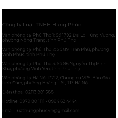
Công ty Luật TNHH Hùng Phúc
Văn phòng tại Phú Thọ 1: Số 1792 Đại Lộ Hùng Vương,
phường Nông Trang, tỉnh Phú Thọ
Văn phòng tại Phú Thọ 2: Số 89 Trần Phú, phường
Vĩnh Phúc, tỉnh Phú Thọ
Văn phòng tại Phú Thọ 3: Số 86 Nguyễn Thị Minh
Khai, phường Vĩnh Yên, tỉnh Phú Thọ
Văn phòng tại Hà Nội: P712, Chung cư VP5, Bán đảo
Linh Đàm, phường Hoàng Liệt, TP. Hà Nội
Điện thoại: 02113.881.588
Hotline: 0979 80 1111 - 0984 62 4444
Email: luathungphuc.vn@gmail.com