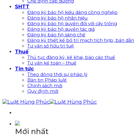
Chế định cấp dưỡng
SHTT
Đăng ký bảo hộ kiểu dáng công nghiệp
Đăng ký bảo hộ nhãn hiệu
Đăng ký bảo hộ quyền đối với cây trồng
Đăng ký bảo hộ quyền tác giả
Đăng ký bảo hộ sáng chế
Đăng ký thiết kế bố trí mạch tích hợp, bán dẫn
Tư vấn sở hữu trí tuệ
Thuế
Thủ tục đăng ký, kê khai, báo cáo thuế
Tư vấn kế toán – thuế
Tin tức
Theo dòng thời sự pháp lý
Bản tin Pháp luật
Chính sách mới
Quy định mới
Mới nhất