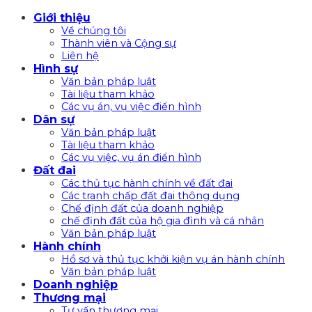
Bỏ
Giới thiệu
qua
Về chúng tôi
nội
Thành viên và Cộng sự
Liên hệ
dung
Hình sự
Văn bản pháp luật
Tài liệu tham khảo
Các vụ án, vụ việc điển hình
Dân sự
Văn bản pháp luật
Tài liệu tham khảo
Các vụ việc, vụ án điển hình
Đất đai
Các thủ tục hành chính về đất đai
Các tranh chấp đất đai thông dụng
Chế định đất của doanh nghiệp
chế định đất của hộ gia đình và cá nhân
Văn bản pháp luật
Hành chính
Hồ sơ và thủ tục khởi kiện vụ án hành chính
Văn bản pháp luật
Doanh nghiệp
Thương mại
Tư vấn thương mại