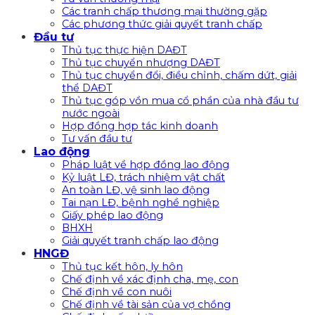
Các tranh chấp thương mại thường gặp
Các phương thức giải quyết tranh chấp
Đầu tư
Thủ tục thực hiện DAĐT
Thủ tục chuyển nhượng DAĐT
Thủ tục chuyển đổi, điều chỉnh, chấm dứt, giải
thể DAĐT
Thủ tục góp vồn mua cổ phần của nhà đầu tư
nước ngoài
Hợp đồng hợp tác kinh doanh
Tư vấn đầu tư
Lao động
Pháp luật về hợp đồng lao động
Kỷ luật LĐ, trách nhiệm vật chất
An toàn LĐ, vệ sinh lao động
Tai nạn LĐ, bệnh nghề nghiệp
Giấy phép lao động
BHXH
Giải quyết tranh chấp lao động
HNGĐ
Thủ tục kết hôn, ly hôn
Chế định về xác định cha, mẹ, con
Chế định về con nuôi
Chế định về tài sản của vợ chồng