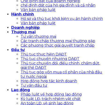
Chế định đất của doanh nghiệp
chế định đất của hộ gia đình và cá nhân
Văn bản pháp luật
Hành chính
Hồ sơ và thủ tục khởi kiện vụ án hành chính
Văn bản pháp luật
Doanh nghiệp
Thương mại
Tư vấn thương mại
Các tranh chấp thương mại thường gặp
Các phương thức giải quyết tranh chấp
Đầu tư
Thủ tục thực hiện DAĐT
Thủ tục chuyển nhượng DAĐT
Thủ tục chuyển đổi, điều chỉnh, chấm dứt,
giải thể DAĐT
Thủ tục góp vồn mua cổ phần của nhà đầu
tư nước ngoài
Hợp đồng hợp tác kinh doanh
Tư vấn đầu tư
Lao động
Pháp luật về hợp đồng lao động
Kỷ luật LĐ, trách nhiệm vật chất
An toàn LĐ, vệ sinh lao động