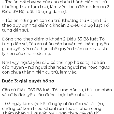
– Tòa án nơi cha/mẹ của con chưa thành niên cư trú
(thường trú + tạm trú), làm việc theo điểm k khoản 2
Điều 39 Bộ luật Tố tụng dân sự.
– Tòa án nơi người con cư trú (thường trú + tạm trú)
theo quy định tại điểm c khoản 2 Điều 40 Bộ luật Tố
tụng dân sự).
Đồng thời theo điểm b khoản 2 Điều 35 Bộ luật Tố
tụng dân sự, Tòa án nhân cấp huyện có thẩm quyền
giải quyết yêu cầu hạn chế quyền thăm con sau khi
ly hôn của cha hoặc mẹ.
Như vậy, người yêu cầu có thể nộp hồ sơ tại Tòa án
cấp huyện – nơi người cha hoặc người mẹ hoặc người
con chưa thành niên cư trú, làm việc.
Bước 3: giải quyết hồ sơ
Căn cứ Điều 363 Bộ luật Tố tụng dân sự, thủ tục nhận
và xử lý đơn yêu cầu được thực hiện như sau:
– 03 ngày làm việc kể từ ngày nhận đơn và tài liệu,
chứng cứ kèm theo: Chánh án Tòa án phân công
Thẩm phán giải quyết. Nếu đơn chưa đầy đủ thì