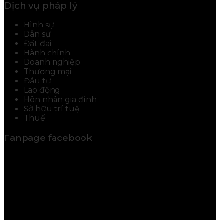
Dịch vụ pháp lý
Hình sự
Dân sự
Đất đai
Hành chính
Doanh nghiệp
Thương mại
Đầu tư
Lao động
Hôn nhân gia đình
Sở hữu trí tuệ
Thuế
Fanpage facebook