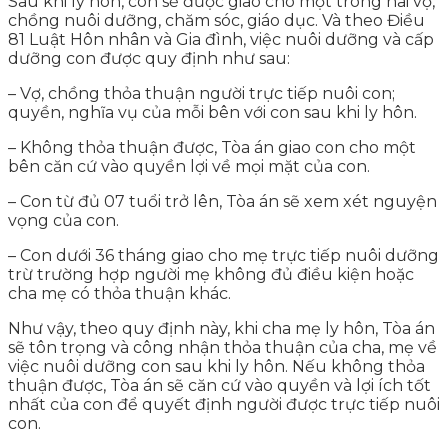
Sau khi ly hôn, con sẽ được giao cho một trong hai vợ,
chồng nuôi dưỡng, chăm sóc, giáo dục. Và theo Điều
81 Luật Hôn nhân và Gia đình, việc nuôi dưỡng và cấp
dưỡng con được quy định như sau:
– Vợ, chồng thỏa thuận người trực tiếp nuôi con;
quyền, nghĩa vụ của mỗi bên với con sau khi ly hôn.
– Không thỏa thuận được, Tòa án giao con cho một
bên căn cứ vào quyền lợi về mọi mặt của con.
– Con từ đủ 07 tuổi trở lên, Tòa án sẽ xem xét nguyện
vọng của con.
– Con dưới 36 tháng giao cho mẹ trực tiếp nuôi dưỡng
trừ trường hợp người mẹ không đủ điều kiện hoặc
cha mẹ có thỏa thuận khác.
Như vậy, theo quy định này, khi cha mẹ ly hôn, Tòa án
sẽ tôn trọng và công nhận thỏa thuận của cha, mẹ về
việc nuôi dưỡng con sau khi ly hôn. Nếu không thỏa
thuận được, Tòa án sẽ căn cứ vào quyền và lợi ích tốt
nhất của con để quyết định người được trực tiếp nuôi
con.