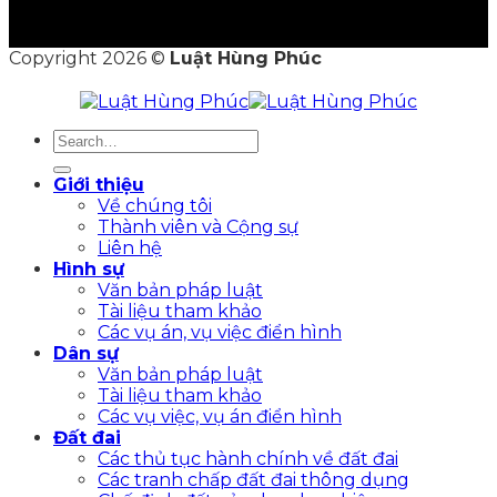
Copyright 2026 ©
Luật Hùng Phúc
Giới thiệu
Về chúng tôi
Thành viên và Cộng sự
Liên hệ
Hình sự
Văn bản pháp luật
Tài liệu tham khảo
Các vụ án, vụ việc điển hình
Dân sự
Văn bản pháp luật
Tài liệu tham khảo
Các vụ việc, vụ án điển hình
Đất đai
Các thủ tục hành chính về đất đai
Các tranh chấp đất đai thông dụng