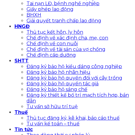
Tai nạn LĐ, bệnh nghề nghiệp
Giấy phép lao động
BHXH
Giải quyết tranh chấp lao động
HNGĐ
Thủ tục kết hôn, ly hôn
Chế định về xác định cha, mẹ, con
Chế định về con nuôi
Chế định về tài sản của vợ chồng
Chế định cấp dưỡng
SHTT
Đăng ký bảo hộ kiểu dáng công nghiệp
Đăng ký bảo hộ nhãn hiệu
Đăng ký bảo hộ quyền đối với cây trồng
Đăng ký bảo hộ quyền tác giả
Đăng ký bảo hộ sáng chế
Đăng ký thiết kế bố trí mạch tích hợp, bán
dẫn
Tư vấn sở hữu trí tuệ
Thuế
Thủ tục đăng ký, kê khai, báo cáo thuế
Tư vấn kế toán – thuế
Tin tức