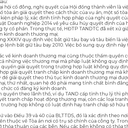
sau:
i hội cổ đông, nghị quyết của Hội đồng thành viên là v
òa án giải quyết theo cách thức của vụ án, một số tòa g
iện pháp lý, xác định tính hợp pháp của nghị quyết củ
 Luật Doanh nghiệp 2014 về yêu cầu hủy quyết định của 
ng ty cổ phần. Trong thực tế, HĐTP TANDTC đã xét xử g
 án kinh doanh thương mại;
g XXXIV quy định việc bắt giữ tàu bay và tàu biển là v
áp lệnh bắt giữ tàu bay 2010. Việc bổ sung quy định này
c về kinh doanh thương mại cũng thuộc thẩm quyền của 
 cả những việc thương mại mà pháp luật không quy định
m quyền giải quyết trong trường hợp luật không quy đị
 hợp giải quyết tranh chấp kinh doanh thương mại mà k
 lý để giải quyết theo thủ tục kinh doanh thương mại đượ
i, thứ nhất, quan hệ đó phải mang tính chất bình đẳng, t
tổ chức có đăng ký kinh doanh.
m quyền theo lãnh thổ, ví dụ TAND cấp tỉnh thụ lý thì p
yết tranh chấp hoạt động thương mại, còn các loại tra
g trường hợp không có luật định hay tranh chấp sở hữu
 vào Điều 39 và 40 của BLTTDS, đó là xác định theo nơi c
n thuộc về Tòa án nơi có trụ sở chính của công ty. Tr
sở thỏa thuận của các bên. Nếu các bên không có thỏa t