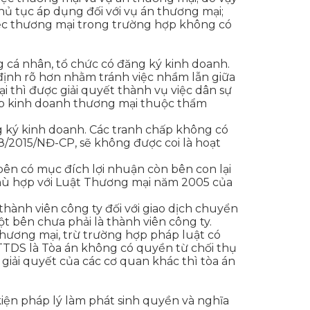
hủ tục áp dụng đối với vụ án thương mại;
việc thương mại trong trường hợp không có
 cá nhân, tổ chức có đăng ký kinh doanh.
định rõ hơn nhằm tránh việc nhầm lẫn giữa
i thì được giải quyết thành vụ việc dân sự
chấp kinh doanh thương mại thuộc thẩm
ng ký kinh doanh. Các tranh chấp không có
8/2015/NĐ-CP, sẽ không được coi là hoạt
bên có mục đích lợi nhuận còn bên con lại
 phù hợp với Luật Thương mại năm 2005 của
hành viên công ty đối với giao dịch chuyển
 bên chưa phải là thành viên công ty.
hương mại, trừ trường hợp pháp luật có
TTDS là Tòa án không có quyền từ chối thụ
iải quyết của các cơ quan khác thì tòa án
iện pháp lý làm phát sinh quyền và nghĩa