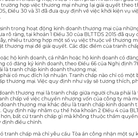
 trường hợp việc thương mại nhưng lại giải quyết theo t
S, Điều 30 và 31 đã đưa quy định về việc khởi kiện vụ 
.
 sinh trong hoạt động kinh doanh thương mại của những
a rõ ràng, tại khoản 1 Điều 30 của BLTTDS 2015 đã quy 
 đây, nhiều trường hợp một số vụ việc thuộc về thương mạ
 luật thương mại để giải quyết. Các đặc điểm của tranh 
ế hoặc hộ kinh doanh, cá nhân hoặc hộ kinh doanh có đă
ông có đăng ký kinh doanh, theo Điều 66 của Nghị định 7
i là tranh chấp kinh doanh thương mại;
 phải có mục đích lợi nhuận. Tranh chấp nào chỉ có một 
hấp thương mại. Việc quy định như vậy sẽ tương thích,
anh thương mại là tranh chấp giữa người chưa phải là t
ranh chấp về việc chuyển nhượng vốn của công ty mà một
 doanh thương mại khác đều là tranh chấp kinh doanh t
t. Quy định này nhằm cụ thể hóa khoản 2 Điều 4 của BL
 hơn, bất cứ tranh chấp gì mà không thuộc thẩm quyền g
y định điều chỉnh.
ó tranh chấp mà chỉ yêu cầu Tòa án công nhận một sự k