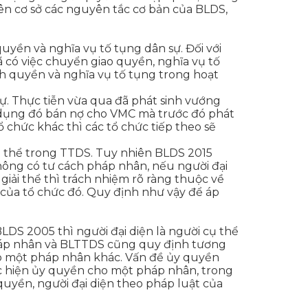
rên cơ sở các nguyên tắc cơ bản của BLDS,
uyền và nghĩa vụ tố tụng dân sự. Đối với
 có việc chuyển giao quyền, nghĩa vụ tố
nh quyền và nghĩa vụ tố tụng trong hoạt
ự. Thực tiễn vừa qua đã phát sinh vướng
 dụng đó bán nợ cho VMC mà trước đó phát
ổ chức khác thì các tổ chức tiếp theo sẽ
hủ thể trong TTDS. Tuy nhiên BLDS 2015
không có tư cách pháp nhân, nếu người đại
iải thể thì trách nhiệm rõ ràng thuộc về
ụ của tổ chức đó. Quy định như vậy để áp
LDS 2005 thì người đại diện là người cụ thể
pháp nhân và BLTTDS cũng quy định tương
ho một pháp nhân khác. Vấn đề ủy quyền
 hiện ủy quyền cho một pháp nhân, trong
quyền, người đại diện theo pháp luật của