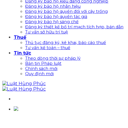
Đăng ký bảo hộ kiểu dáng công nghiệp
Đăng ký bảo hộ nhãn hiệu
Đăng ký bảo hộ quyền đối với cây trồng
Đăng ký bảo hộ quyền tác giả
Đăng ký bảo hộ sáng chế
Đăng ký thiết kế bố trí mạch tích hợp, bán dẫn
Tư vấn sở hữu trí tuệ
Thuế
Thủ tục đăng ký, kê khai, báo cáo thuế
Tư vấn kế toán – thuế
Tin tức
Theo dòng thời sự pháp lý
Bản tin Pháp luật
Chính sách mới
Quy định mới