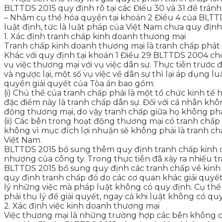
BLTTDS 2015 quy định rõ tại các Điều 30 và 31 để tránh
– Nhằm cụ thể hóa quyền tại khoản 2 Điều 4 của BLTTD
luật định, tức là luật pháp của Việt Nam chưa quy định
1. Xác định tranh chấp kinh doanh thương mại
Tranh chấp kinh doanh thương mại là tranh chấp phát
Khác với quy định tại khoản 1 Điều 29 BLTTDS 2004 chư
vụ việc thương mại với vụ việc dân sự. Thực tiễn trước
và ngược lại, một số vụ việc về dân sự thì lại áp dụng
quyền giải quyết của Tòa án bao gồm:
(i) Chủ thể của tranh chấp phải là một tổ chức kinh t
đặc điểm này là tranh chấp dân sự. Đối với cá nhân kh
động thương mại, do vậy tranh chấp giữa họ không phả
(ii) Các bên trong hoạt động thương mại có tranh chấp
không vì mục đích lợi nhuận sẽ không phải là tranh c
Việt Nam.
BLTTDS 2015 bổ sung thêm quy định tranh chấp kinh do
nhượng của công ty. Trong thực tiễn đã xảy ra nhiều t
BLTTDS 2015 bổ sung quy định các tranh chấp về kinh
quy định tranh chấp đó do các cơ quan khác giải quyế
lý những việc mà pháp luật không có quy định. Cụ thể
phải thụ lý để giải quyết, ngay cả khi luật không có qu
2. Xác định việc kinh doanh thương mại
Việc thương mại là những trường hợp các bên không c