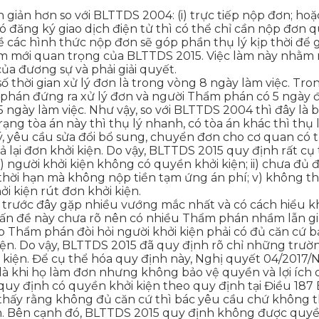
iản hơn so với BLTTDS 2004: (i) trực tiếp nộp đơn; hoặc 
ó đăng ký giao dịch điện tử thì có thể chỉ cần nộp đơn q
 các hình thức nộp đơn sẽ góp phần thụ lý kịp thời để g
ểm mới quan trọng của BLTTDS 2015. Việc làm này nhằm n
ủa đương sự và phải giải quyết.
 thời gian xử lý đơn là trong vòng 8 ngày làm việc. Tron
hán đứng ra xử lý đơn và người Thẩm phán có 5 ngày để
 5 ngày làm việc. Như vậy, so với BLTTDS 2004 thì đây là 
ạng tòa án này thì thụ lý nhanh, có tòa án khác thì thụ 
ụ lý, yêu cầu sửa đổi bổ sung, chuyển đơn cho cơ quan có
ại đơn khởi kiện. Do vậy, BLTTDS 2015 quy định rất cụ thể
 người khởi kiện không có quyền khởi kiện; ii) chưa đủ điều
 thời hạn mà không nộp tiền tạm ứng án phí; v) không th
ởi kiện rút đơn khởi kiện.
 cứ trước đây gặp nhiều vướng mắc nhất và có cách hiểu 
ấn đề này chưa rõ nên có nhiều Thẩm phán nhầm lẫn giữ
p Thẩm phán đòi hỏi người khởi kiện phải có đủ căn cứ 
iện. Do vậy, BLTTDS 2015 đã quy định rõ chỉ những trườ
ởi kiện. Để cụ thể hóa quy định này, Nghị quyết 04/201
 là khi họ làm đơn nhưng không bảo vệ quyền và lợi ích 
y định có quyền khởi kiện theo quy định tại Điều 187 B
n thấy rằng không đủ căn cứ thì bác yêu cầu chứ không 
n. Bên cạnh đó, BLTTDS 2015 quy định không được quyề