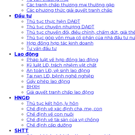
Các tranh chấp thương mại thường gặp
Các phương thức giải quyết tranh chấp
Đầu tư
Thủ tục thực hiện DAĐT
Thủ tục chuyển nhượng DAĐT
Thủ tục chuyển đổi, điều chỉnh, chấm dứt, giải t
Thủ tục góp vồn mua cổ phần của nhà đầu tư nư
Hợp đồng hợp tác kinh doanh
Tư vấn đầu tư
Lao động
Pháp luật về hợp đồng lao động
Kỷ luật LĐ, trách nhiệm vật chất
An toàn LĐ, vệ sinh lao động
Tai nạn LĐ, bệnh nghề nghiệp
Giấy phép lao động
BHXH
Giải quyết tranh chấp lao động
HNGĐ
Thủ tục kết hôn, ly hôn
Chế định về xác định cha, mẹ, con
Chế định về con nuôi
Chế định về tài sản của vợ chồng
Chế định cấp dưỡng
SHTT