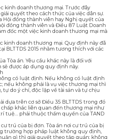
iệc kinh doanh thương mại. Trước đây
iải quyết theo cách thức của việc dân sự.
a Hội đồng thành viên hay Nghị quyết của
hội đồng thành viên và Điều 87 Luật Doanh
iám đốc một việc kinh doanh thương mại mà
iệc kinh doanh thương mại. Quy định này đã
 tại BLTTDS 2015 nhằm tương thích với các
Tòa án. Yêu cầu khác này là đối với
 sẽ được áp dụng quy định này.
nh
hông có luật định. Nếu không có luật định
c; nếu không phải là vụ việc thương mại thì
ự do ý chí, độc lập về tài sản và tự chịu
hải dựa trên cơ sở Điều 35 BLTTDS trong đó
nh chấp khác liên quan đến thương mại như
 trí tuệ… phải thuộc thẩm quyền của TAND
ư trú của bị đơn. Tòa án nơi cư trú của bị
ong trường hợp pháp luật không quy định,
huận gì thì giải quyết theo tập quán; không