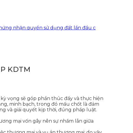
hận quyền sử dụng đất lần đầu cho khách hàng tại xã 
ẤP KDTM
ao kỳ vọng sẽ góp phần thúc đẩy và thực hiện
đẳng, minh bạch, trong đó mấu chốt là đảm
 và giải quyết kịp thời, đúng pháp luật.
ương mại vốn gây nên sự nhầm lẫn giữa
iệc thương mại và vụ án thương mại; do vậy