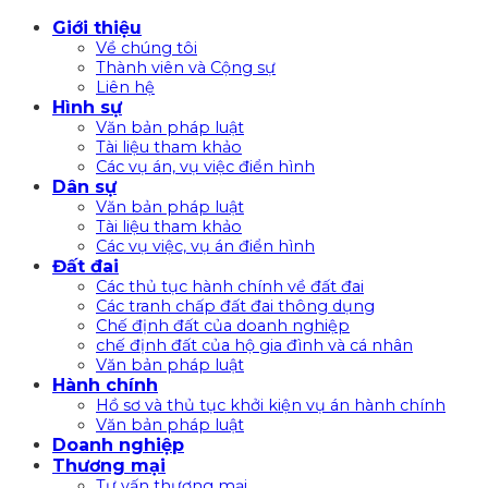
Bỏ
Giới thiệu
qua
Về chúng tôi
nội
Thành viên và Cộng sự
Liên hệ
dung
Hình sự
Văn bản pháp luật
Tài liệu tham khảo
Các vụ án, vụ việc điển hình
Dân sự
Văn bản pháp luật
Tài liệu tham khảo
Các vụ việc, vụ án điển hình
Đất đai
Các thủ tục hành chính về đất đai
Các tranh chấp đất đai thông dụng
Chế định đất của doanh nghiệp
chế định đất của hộ gia đình và cá nhân
Văn bản pháp luật
Hành chính
Hồ sơ và thủ tục khởi kiện vụ án hành chính
Văn bản pháp luật
Doanh nghiệp
Thương mại
Tư vấn thương mại