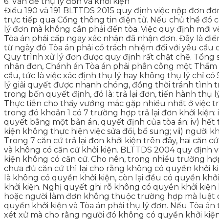
6. Vấn đề thụ lý đơn và khởi kiện
Điều 190 và 191 BLTTDS 2015 quy định việc nộp đơn đơn g
trực tiếp qua Cổng thông tin điện tử. Nếu chủ thể đó c
lý đơn mà không cần phải đến tòa. Việc quy định mới về
Tòa án phải cấp ngay xác nhận đã nhận đơn. Đây là đi
từ ngày đó Tòa án phải có trách nhiệm đối với yêu cầu c
Quy trình xử lý đơn được quy định rất chặt chẽ. Tổng số
nhận đơn, Chánh án Tòa án phải phân công một Thẩm p
cầu, tức là việc xác định thụ lý hay không thụ lý chỉ có
lý giải quyết được nhanh chóng, đồng thời tránh tình tr
trong bốn quyết định, đó là: trả lại đơn, tiến hành th
Thực tiễn cho thấy vướng mắc gặp nhiều nhất ở việc trả l
trong đó khoản 1 có 7 trường hợp trả lại đơn khởi kiện: i)
quyết bằng một bản án, quyết định của tòa án; iv) hết
kiện không thực hiện việc sửa đổi, bổ sung; vii) người kh
Trong 7 căn cứ trả lại đơn khởi kiện trên đây, hai căn
và không có căn cứ khởi kiện. BLTTDS 2004 quy định v
kiện không có căn cứ. Cho nên, trong nhiều trường hợ
chưa đủ căn cứ thì lại cho rằng không có quyền khởi k
là không có quyền khởi kiện, còn lại đều có quyền kh
khởi kiện. Nghị quyết ghi rõ không có quyền khởi kiện
hoặc người làm đơn không thuộc trường hợp mà luật qu
quyền khởi kiện và Tòa án phải thụ lý đơn. Nếu Tòa á
xét xử mà cho rằng người đó không có quyền khởi kiệ