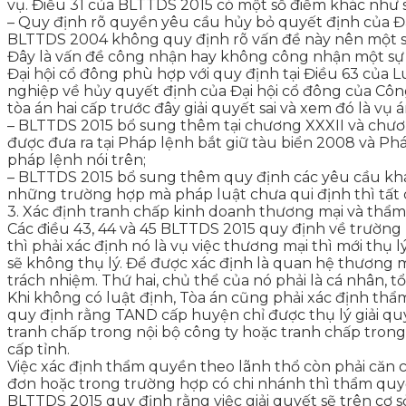
vụ. Điều 31 của BLTTDS 2015 có một số điểm khác như 
– Quy định rõ quyền yêu cầu hủy bỏ quyết định của Đạ
BLTTDS 2004 không quy định rõ vấn đề này nên một số t
Đây là vấn đề công nhận hay không công nhận một sự k
Đại hội cổ đông phù hợp với quy định tại Điều 63 của
nghiệp về hủy quyết định của Đại hội cổ đông của Cô
tòa án hai cấp trước đây giải quyết sai và xem đó là vụ
– BLTTDS 2015 bổ sung thêm tại chương XXXII và chươn
được đưa ra tại Pháp lệnh bắt giữ tàu biển 2008 và Ph
pháp lệnh nói trên;
– BLTTDS 2015 bổ sung thêm quy định các yêu cầu khá
những trường hợp mà pháp luật chưa qui định thì tất
3. Xác định tranh chấp kinh doanh thương mại và thẩ
Các điều 43, 44 và 45 BLTTDS 2015 quy định về trường
thì phải xác định nó là vụ việc thương mại thì mới thụ
sẽ không thụ lý. Để được xác định là quan hệ thương mạ
trách nhiệm. Thứ hai, chủ thể của nó phải là cá nhân, 
Khi không có luật định, Tòa án cũng phải xác định thẩ
quy định rằng TAND cấp huyện chỉ được thụ lý giải qu
tranh chấp trong nội bộ công ty hoặc tranh chấp tron
cấp tỉnh.
Việc xác định thẩm quyền theo lãnh thổ còn phải căn cứ
đơn hoặc trong trường hợp có chi nhánh thì thẩm quyề
BLTTDS 2015 quy định rằng việc giải quyết sẽ trên cơ 