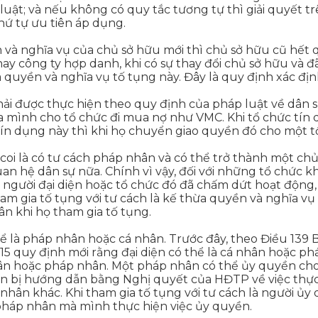
luật; và nếu không có quy tắc tương tự thì giải quyết t
thứ tự ưu tiên áp dụng.
n và nghĩa vụ của chủ sở hữu mới thì chủ sở hữu cũ hết q
 công ty hợp danh, khi có sự thay đổi chủ sở hữu và đã
 quyền và nghĩa vụ tố tụng này. Đây là quy định xác đị
ải được thực hiện theo quy định của pháp luật về dân s
a mình cho tổ chức đi mua nợ như VMC. Khi tổ chức tín
c tín dụng này thì khi họ chuyển giao quyền đó cho một t
 coi là có tư cách pháp nhân và có thể trở thành một c
an hệ dân sự nữa. Chính vì vậy, đối với những tổ chức 
gười đại diện hoặc tổ chức đó đã chấm dứt hoạt động, g
tham gia tố tụng với tư cách là kế thừa quyền và nghĩa v
n khi họ tham gia tố tụng.
hể là pháp nhân hoặc cá nhân. Trước đây, theo Điều 139 B
15 quy định mới rằng đại diện có thể là cá nhân hoặc 
nhân hoặc pháp nhân. Một pháp nhân có thể ủy quyền c
 bị hướng dẫn bằng Nghị quyết của HĐTP về việc thực
n khác. Khi tham gia tố tụng với tư cách là người ủy 
pháp nhân mà mình thực hiện việc ủy quyền.