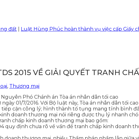
|
Luật Hùng Phúc hoàn thành vụ việc cấp Giấy chứng n
DS 2015 VỀ GIẢI QUYẾT TRANH CH
oại
,
Thương mại
 Nguyên Phó Chánh án Tòa án nhân dân tối cao
 ngày 01/7/2016. Với Bộ luật này, Tòa án nhân dân tối c
n tiếp cận công lý; hình thành tố tụng mang tính bình 
kinh doanh thương mại nói riêng được thụ lý nhanh chóng
tranh chấp kinh doanh thương mại bao gồm:
quy định chưa rõ về vấn đề tranh chấp kinh doanh th
kinh doanh thương mại, nhiều Thẩm phán nhầm lẫn giữa v