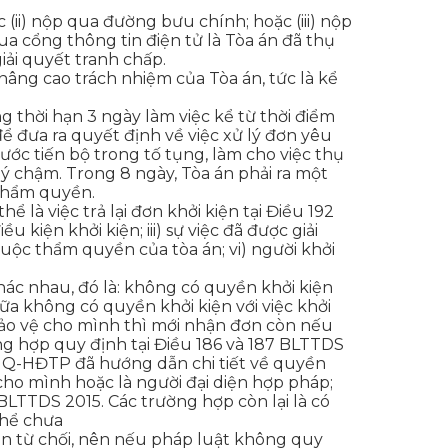
(ii) nộp qua đường bưu chính; hoặc (iii) nộp
ua cổng thông tin điện tử là Tòa án đã thụ
iải quyết tranh chấp.
âng cao trách nhiệm của Tòa án, tức là kể
g thời hạn 3 ngày làm việc kể từ thời điểm
 đưa ra quyết định về việc xử lý đơn yêu
bước tiến bộ trong tố tụng, làm cho việc thụ
lý chậm. Trong 8 ngày, Tòa án phải ra một
 thẩm quyền.
 là việc trả lại đơn khởi kiện tại Điều 192
 kiện khởi kiện; iii) sự việc đã được giải
uộc thẩm quyền của tòa án; vi) người khởi
khác nhau, đó là: không có quyền khởi kiện
a không có quyền khởi kiện với việc khởi
bảo vệ cho mình thì mới nhận đơn còn nếu
ng hợp quy định tại Điều 186 và 187 BLTTDS
7/NQ-HĐTP đã hướng dẫn chi tiết về quyền
cho mình hoặc là người đại diện hợp pháp;
LTTDS 2015. Các trường hợp còn lại là có
thể chưa
n từ chối, nên nếu pháp luật không quy