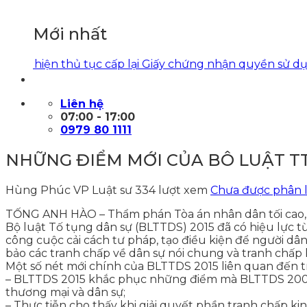
Mới nhất
hiện thủ tục cấp lại Giấy chứng nhận quyền sử dụng đất
Liên hệ
07:00 - 17:00
0979 80 1111
NHỮNG ĐIỂM MỚI CỦA BÔ LUẬT TT
Hùng Phúc VP Luật sư
334 lượt xem
Chưa được phân l
TỐNG ANH HÀO – Thẩm phán Tòa án nhân dân tối cao,
Bộ luật Tố tụng dân sự (BLTTDS) 2015 đã có hiệu lực từ
công cuộc cải cách tư pháp, tạo điều kiện để người dâ
bảo các tranh chấp về dân sự nói chung và tranh chấp 
Một số nét mới chính của BLTTDS 2015 liên quan đến 
– BLTTDS 2015 khắc phục những điểm mà BLTTDS 2004 
thương mại và dân sự;
– Thực tiễn cho thấy khi giải quyết phần tranh chấp 