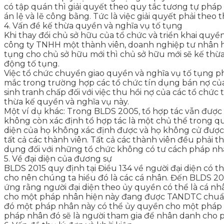
có tập quán thì giải quyết theo quy tắc tương tự pháp 
án lệ và lẽ công bằng. Tức là việc giải quyết phải theo 
4. Vấn đề kế thừa quyền và nghĩa vụ tố tụng
Khi thay đổi chủ sở hữu của tổ chức và triển khai quyề
công ty TNHH một thành viên, doanh nghiệp tư nhân hay
tụng cho chủ sở hữu mới thì chủ sở hữu mới sẽ kế thừa
động tố tụng.
Việc tổ chức chuyển giao quyền và nghĩa vụ tố tụng ph
mắc trong trường hợp các tổ chức tín dụng bán nợ củ
sinh tranh chấp đối với việc thu hồi nợ của các tổ chứ
thừa kế quyền và nghĩa vụ này.
Một ví dụ khác: Trong BLDS 2005, tổ hợp tác vẫn được
không còn xác định tổ hợp tác là một chủ thể trong qu
diện của họ không xác định được và họ không cử được n
tất cả các thành viên. Tất cả các thành viên đều phải 
dụng đối với những tổ chức không có tư cách pháp nhâ
5. Về đại diện của đương sự
BLDS 2015 quy định tại Điều 134 về người đại diện có t
cho nên chúng ta hiểu đó là các cá nhân. Đến BLDS 20
ứng rằng người đại diện theo ủy quyền có thể là cá 
cho một pháp nhân hiện này đang được TANDTC chuẩn
đó một pháp nhân này có thể ủy quyền cho một pháp nhâ
pháp nhân đó sẽ là người tham gia để nhân danh cho 