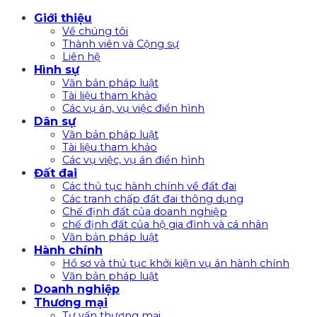
Bỏ
Giới thiệu
qua
Về chúng tôi
nội
Thành viên và Cộng sự
Liên hệ
dung
Hình sự
Văn bản pháp luật
Tài liệu tham khảo
Các vụ án, vụ việc điển hình
Dân sự
Văn bản pháp luật
Tài liệu tham khảo
Các vụ việc, vụ án điển hình
Đất đai
Các thủ tục hành chính về đất đai
Các tranh chấp đất đai thông dụng
Chế định đất của doanh nghiệp
chế định đất của hộ gia đình và cá nhân
Văn bản pháp luật
Hành chính
Hồ sơ và thủ tục khởi kiện vụ án hành chính
Văn bản pháp luật
Doanh nghiệp
Thương mại
Tư vấn thương mại