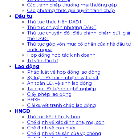
Các tranh chấp thương mại thường gặp
Các phương thức giải quyết tranh chấp
Đầu tư
Thủ tục thực hiện DAĐT
Thủ tục chuyển nhượng DAĐT
Thủ tục chuyển đổi, điều chỉnh, chấm dứt, giải
thể DAĐT
Thủ tục góp vồn mua cổ phần của nhà đầu tư
nước ngoài
Hợp đồng hợp tác kinh doanh
Tư vấn đầu tư
Lao động
Pháp luật về hợp đồng lao động
Kỷ luật LĐ, trách nhiệm vật chất
An toàn LĐ, vệ sinh lao động
Tai nạn LĐ, bệnh nghề nghiệp
Giấy phép lao động
BHXH
Giải quyết tranh chấp lao động
HNGĐ
Thủ tục kết hôn, ly hôn
Chế định về xác định cha, mẹ, con
Chế định về con nuôi
Chế định về tài sản của vợ chồng