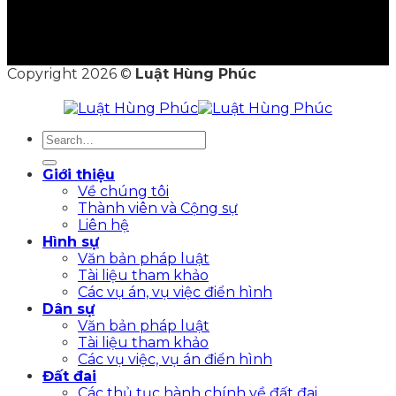
Copyright 2026 ©
Luật Hùng Phúc
Giới thiệu
Về chúng tôi
Thành viên và Cộng sự
Liên hệ
Hình sự
Văn bản pháp luật
Tài liệu tham khảo
Các vụ án, vụ việc điển hình
Dân sự
Văn bản pháp luật
Tài liệu tham khảo
Các vụ việc, vụ án điển hình
Đất đai
Các thủ tục hành chính về đất đai