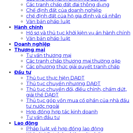
Các tranh chấp đất đai thông dụng
Chế định đất của doanh nghiệp
chế định đất của hộ gia đình và cá nhân
Văn bản pháp luật
Hành chính
Hồ sơ và thủ tục khởi kiện vụ án hành chính
Văn bản pháp luật
Doanh nghiệp
Thương mại
Tư vấn thương mại
Các tranh chấp thương mại thường gặp
Các phương thức giải quyết tranh chấp
Đầu tư
Thủ tục thực hiện DAĐT
Thủ tục chuyển nhượng DAĐT
Thủ tục chuyển đổi, điều chỉnh, chấm dứt,
giải thể DAĐT
Thủ tục góp vồn mua cổ phần của nhà đầu
tư nước ngoài
Hợp đồng hợp tác kinh doanh
Tư vấn đầu tư
Lao động
Pháp luật về hợp đồng lao động