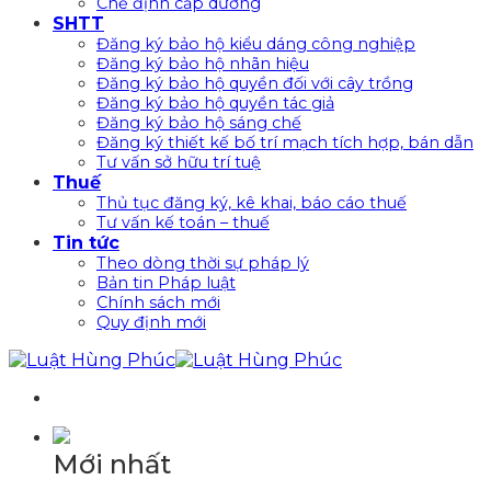
Chế định cấp dưỡng
SHTT
Đăng ký bảo hộ kiểu dáng công nghiệp
Đăng ký bảo hộ nhãn hiệu
Đăng ký bảo hộ quyền đối với cây trồng
Đăng ký bảo hộ quyền tác giả
Đăng ký bảo hộ sáng chế
Đăng ký thiết kế bố trí mạch tích hợp, bán dẫn
Tư vấn sở hữu trí tuệ
Thuế
Thủ tục đăng ký, kê khai, báo cáo thuế
Tư vấn kế toán – thuế
Tin tức
Theo dòng thời sự pháp lý
Bản tin Pháp luật
Chính sách mới
Quy định mới
Mới nhất