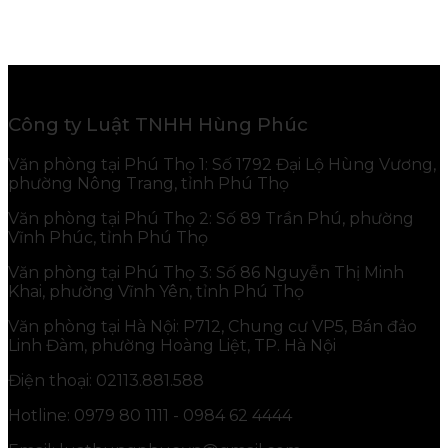
Công ty Luật TNHH Hùng Phúc
Văn phòng tại Phú Thọ 1: Số 1792 Đại Lộ Hùng Vương,
phường Nông Trang, tỉnh Phú Thọ
Văn phòng tại Phú Thọ 2: Số 89 Trần Phú, phường
Vĩnh Phúc, tỉnh Phú Thọ
Văn phòng tại Phú Thọ 3: Số 86 Nguyễn Thị Minh
Khai, phường Vĩnh Yên, tỉnh Phú Thọ
Văn phòng tại Hà Nội: P712, Chung cư VP5, Bán đảo
Linh Đàm, phường Hoàng Liệt, TP. Hà Nội
Điện thoại: 02113.881.588
Hotline: 0979 80 1111 - 0984 62 4444