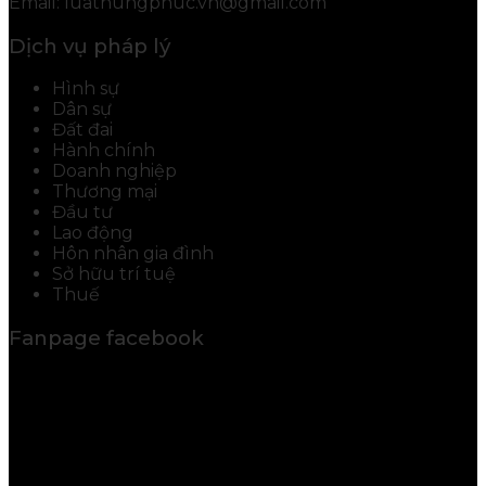
Email: luathungphuc.vn@gmail.com
Dịch vụ pháp lý
Hình sự
Dân sự
Đất đai
Hành chính
Doanh nghiệp
Thương mại
Đầu tư
Lao động
Hôn nhân gia đình
Sở hữu trí tuệ
Thuế
Fanpage facebook