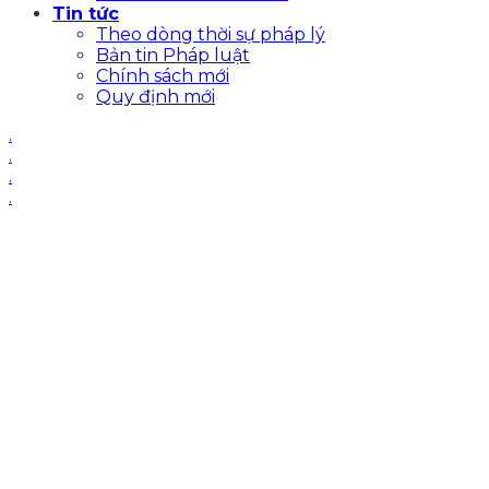
Tin tức
Theo dòng thời sự pháp lý
Bản tin Pháp luật
Chính sách mới
Quy định mới
.
.
.
.