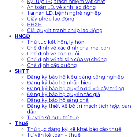
Kỷ luật LĐ, trách nhiệm vật chất
An toàn LĐ, vệ sinh lao động
Tai nạn LĐ, bệnh nghề nghiệp
Giấy phép lao động
BHXH
Giải quyết tranh chấp lao động
HNGĐ
Thủ tục kết hôn, ly hôn
Chế định về xác định cha, mẹ, con
Chế định về con nuôi
Chế định về tài sản của vợ chồng
Chế định cấp dưỡng
SHTT
Đăng ký bảo hộ kiểu dáng công nghiệp
Đăng ký bảo hộ nhãn hiệu
Đăng ký bảo hộ quyền đối với cây trồng
Đăng ký bảo hộ quyền tác giả
Đăng ký bảo hộ sáng chế
Đăng ký thiết kế bố trí mạch tích hợp, bán
dẫn
Tư vấn sở hữu trí tuệ
Thuế
Thủ tục đăng ký, kê khai, báo cáo thuế
Tư vấn kế toán – thuế