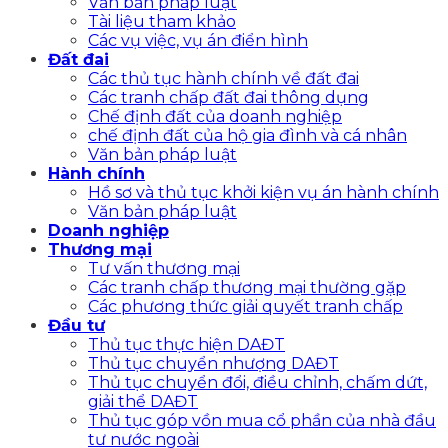
Văn bản pháp luật
Tài liệu tham khảo
Các vụ việc, vụ án điển hình
Đất đai
Các thủ tục hành chính về đất đai
Các tranh chấp đất đai thông dụng
Chế định đất của doanh nghiệp
chế định đất của hộ gia đình và cá nhân
Văn bản pháp luật
Hành chính
Hồ sơ và thủ tục khởi kiện vụ án hành chính
Văn bản pháp luật
Doanh nghiệp
Thương mại
Tư vấn thương mại
Các tranh chấp thương mại thường gặp
Các phương thức giải quyết tranh chấp
Đầu tư
Thủ tục thực hiện DAĐT
Thủ tục chuyển nhượng DAĐT
Thủ tục chuyển đổi, điều chỉnh, chấm dứt,
giải thể DAĐT
Thủ tục góp vồn mua cổ phần của nhà đầu
tư nước ngoài