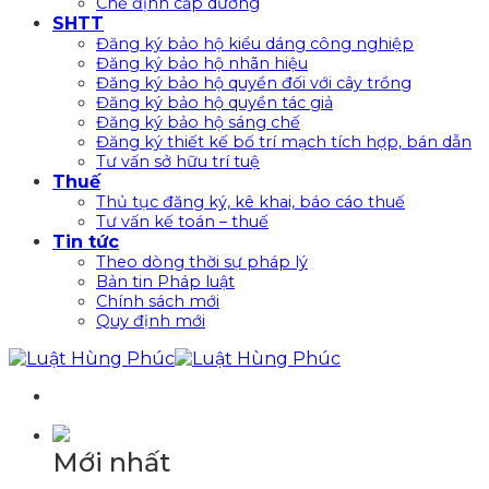
Chế định cấp dưỡng
SHTT
Đăng ký bảo hộ kiểu dáng công nghiệp
Đăng ký bảo hộ nhãn hiệu
Đăng ký bảo hộ quyền đối với cây trồng
Đăng ký bảo hộ quyền tác giả
Đăng ký bảo hộ sáng chế
Đăng ký thiết kế bố trí mạch tích hợp, bán dẫn
Tư vấn sở hữu trí tuệ
Thuế
Thủ tục đăng ký, kê khai, báo cáo thuế
Tư vấn kế toán – thuế
Tin tức
Theo dòng thời sự pháp lý
Bản tin Pháp luật
Chính sách mới
Quy định mới
Mới nhất