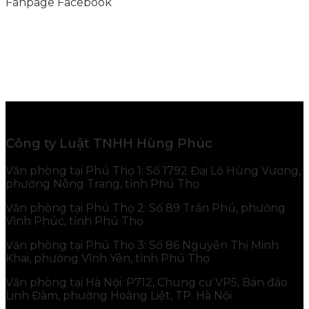
Fanpage Facebook
Công ty Luật TNHH Hùng Phúc
Văn phòng tại Phú Thọ 1: Số 1792 Đại Lộ Hùng Vương,
phường Nông Trang, tỉnh Phú Thọ
Văn phòng tại Phú Thọ 2: Số 89 Trần Phú, phường
Vĩnh Phúc, tỉnh Phú Thọ
Văn phòng tại Phú Thọ 3: Số 86 Nguyễn Thị Minh
Khai, phường Vĩnh Yên, tỉnh Phú Thọ
Văn phòng tại Hà Nội: P712, Chung cư VP5, Bán đảo
Linh Đàm, phường Hoàng Liệt, TP. Hà Nội