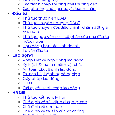
Các tranh chấp thương mại thường gặp
Các phương thức giải quyết tranh chấp
Đầu tư
Thủ tục thực hiện DAĐT
Thủ tục chuyển nhượng DAĐT
Thủ tục chuyển đổi, điều chỉnh, chấm dứt, giải
thể DAĐT
Thủ tục góp vồn mua cổ phần của nhà đầu tư
nước ngoài
Hợp đồng hợp tác kinh doanh
Tư vấn đầu tư
Lao động
Pháp luật về hợp đồng lao động
Kỷ luật LĐ, trách nhiệm vật chất
An toàn LĐ, vệ sinh lao động
Tai nạn LĐ, bệnh nghề nghiệp
Giấy phép lao động
BHXH
Giải quyết tranh chấp lao động
HNGĐ
Thủ tục kết hôn, ly hôn
Chế định về xác định cha, mẹ, con
Chế định về con nuôi
Chế định về tài sản của vợ chồng