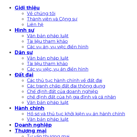
Bỏ
Giới thiệu
qua
Về chúng tôi
nội
Thành viên và Cộng sự
Liên hệ
dung
Hình sự
Văn bản pháp luật
Tài liệu tham khảo
Các vụ án, vụ việc điển hình
Dân sự
Văn bản pháp luật
Tài liệu tham khảo
Các vụ việc, vụ án điển hình
Đất đai
Các thủ tục hành chính về đất đai
Các tranh chấp đất đai thông dụng
Chế định đất của doanh nghiệp
chế định đất của hộ gia đình và cá nhân
Văn bản pháp luật
Hành chính
Hồ sơ và thủ tục khởi kiện vụ án hành chính
Văn bản pháp luật
Doanh nghiệp
Thương mại
Tư vấn thương mại