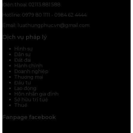
Điện thoại: 02113.881.588
Hotline: 0979 80 1111 - 0984 62 4444
Email: luathungphuc.vn@gmail.com
Dịch vụ pháp lý
Hình sự
Dân sự
Đất đai
Hành chính
Doanh nghiệp
Thương mại
Đầu tư
Lao động
Hôn nhân gia đình
Sở hữu trí tuệ
Thuế
Fanpage facebook