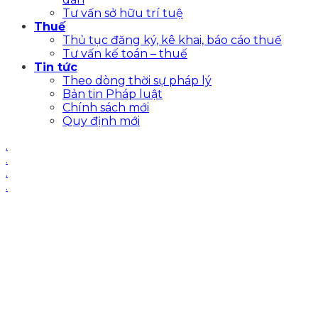
Tư vấn sở hữu trí tuệ
Thuế
Thủ tục đăng ký, kê khai, báo cáo thuế
Tư vấn kế toán – thuế
Tin tức
Theo dòng thời sự pháp lý
Bản tin Pháp luật
Chính sách mới
Quy định mới
.
.
.
.