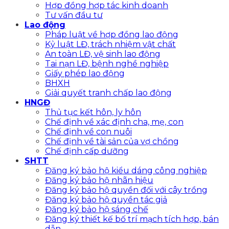
Hợp đồng hợp tác kinh doanh
Tư vấn đầu tư
Lao động
Pháp luật về hợp đồng lao động
Kỷ luật LĐ, trách nhiệm vật chất
An toàn LĐ, vệ sinh lao động
Tai nạn LĐ, bệnh nghề nghiệp
Giấy phép lao động
BHXH
Giải quyết tranh chấp lao động
HNGĐ
Thủ tục kết hôn, ly hôn
Chế định về xác định cha, mẹ, con
Chế định về con nuôi
Chế định về tài sản của vợ chồng
Chế định cấp dưỡng
SHTT
Đăng ký bảo hộ kiểu dáng công nghiệp
Đăng ký bảo hộ nhãn hiệu
Đăng ký bảo hộ quyền đối với cây trồng
Đăng ký bảo hộ quyền tác giả
Đăng ký bảo hộ sáng chế
Đăng ký thiết kế bố trí mạch tích hợp, bán
dẫn