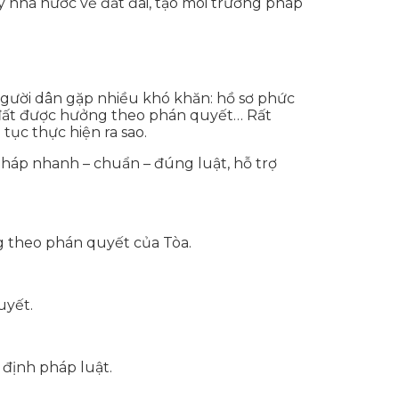
 nhà nước về đất đai, tạo môi trường pháp
gười dân gặp nhiều khó khăn: hồ sơ phức
n đất được hưởng theo phán quyết… Rất
tục thực hiện ra sao.
pháp nhanh – chuẩn – đúng luật, hỗ trợ
ởng theo phán quyết của Tòa.
uyết.
 định pháp luật.