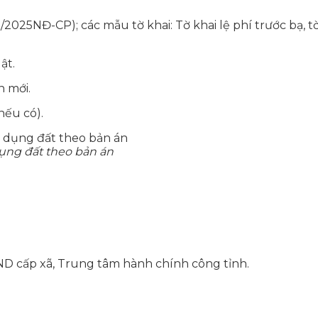
025NĐ-CP); các mẫu tờ khai: Tờ khai lệ phí trước bạ, t
ật.
h mới.
nếu có).
ụng đất theo bản án
D cấp xã, Trung tâm hành chính công tỉnh.