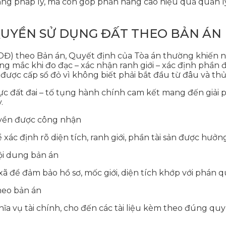
ng pháp lý, mà còn góp phần nâng cao hiệu quả quản lý
QUYỀN SỬ DỤNG ĐẤT THEO BẢN ÁN
Đ) theo Bản án, Quyết định của Tòa án thường khiến n
ng mắc khi đo đạc – xác nhận ranh giới – xác định phầ
ợc cấp sổ đỏ vì không biết phải bắt đầu từ đâu và thủ 
ực đất đai – tố tụng hành chính cam kết mang đến giải 
.
uyền được công nhận
để xác định rõ diện tích, ranh giới, phần tài sản được hư
ội dung bản án
xã để đảm bảo hồ sơ, mốc giới, diện tích khớp với phán q
heo bản án
hĩa vụ tài chính, cho đến các tài liệu kèm theo đúng quy