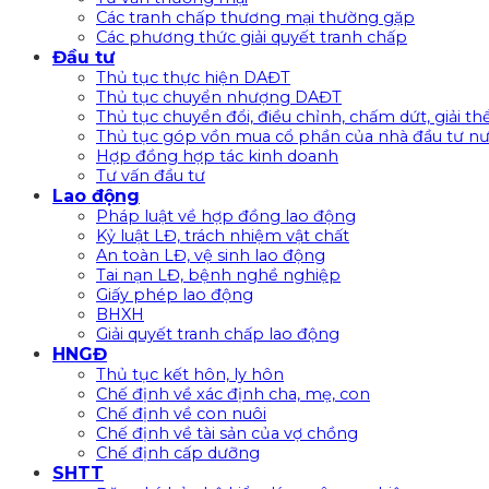
Các tranh chấp thương mại thường gặp
Các phương thức giải quyết tranh chấp
Đầu tư
Thủ tục thực hiện DAĐT
Thủ tục chuyển nhượng DAĐT
Thủ tục chuyển đổi, điều chỉnh, chấm dứt, giải t
Thủ tục góp vồn mua cổ phần của nhà đầu tư nư
Hợp đồng hợp tác kinh doanh
Tư vấn đầu tư
Lao động
Pháp luật về hợp đồng lao động
Kỷ luật LĐ, trách nhiệm vật chất
An toàn LĐ, vệ sinh lao động
Tai nạn LĐ, bệnh nghề nghiệp
Giấy phép lao động
BHXH
Giải quyết tranh chấp lao động
HNGĐ
Thủ tục kết hôn, ly hôn
Chế định về xác định cha, mẹ, con
Chế định về con nuôi
Chế định về tài sản của vợ chồng
Chế định cấp dưỡng
SHTT