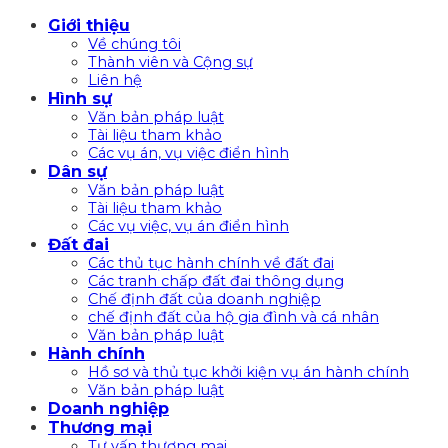
Bỏ
Giới thiệu
qua
Về chúng tôi
nội
Thành viên và Cộng sự
Liên hệ
dung
Hình sự
Văn bản pháp luật
Tài liệu tham khảo
Các vụ án, vụ việc điển hình
Dân sự
Văn bản pháp luật
Tài liệu tham khảo
Các vụ việc, vụ án điển hình
Đất đai
Các thủ tục hành chính về đất đai
Các tranh chấp đất đai thông dụng
Chế định đất của doanh nghiệp
chế định đất của hộ gia đình và cá nhân
Văn bản pháp luật
Hành chính
Hồ sơ và thủ tục khởi kiện vụ án hành chính
Văn bản pháp luật
Doanh nghiệp
Thương mại
Tư vấn thương mại