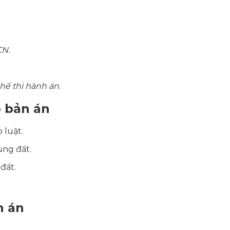
CN.
hế thi hành án
.
o bản án
 luật.
ụng đất.
đất.
n án