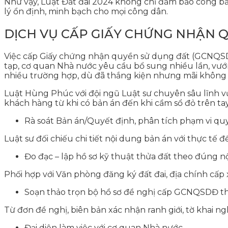
Như vậy, Luật Đất đai 2024 không chỉ đảm bảo công bằ
lý ổn định, minh bạch cho mọi công dân.
DỊCH VỤ CẤP GIẤY CHỨNG NHẬN 
Việc cấp Giấy chứng nhận quyền sử dụng đất (GCNQSD
tạp, cơ quan Nhà nước yêu cầu bổ sung nhiều lần, vướ
nhiều trường hợp, dù đã thắng kiện nhưng mãi không đư
Luật Hùng Phúc với đội ngũ Luật sư chuyên sâu lĩnh v
khách hàng từ khi có bản án đến khi cầm sổ đỏ trên tay
Rà soát Bản án/Quyết định, phân tích phạm vi q
Luật sư đối chiếu chi tiết nội dung bản án với thực tế 
Đo đạc – lập hồ sơ kỹ thuật thửa đất theo đúng n
Phối hợp với Văn phòng đăng ký đất đai, địa chính cấp 
Soạn thảo trọn bộ hồ sơ đề nghị cấp GCNQSDĐ t
Từ đơn đề nghị, biên bản xác nhận ranh giới, tờ khai ng
Đại diện làm việc với cơ quan Nhà nước