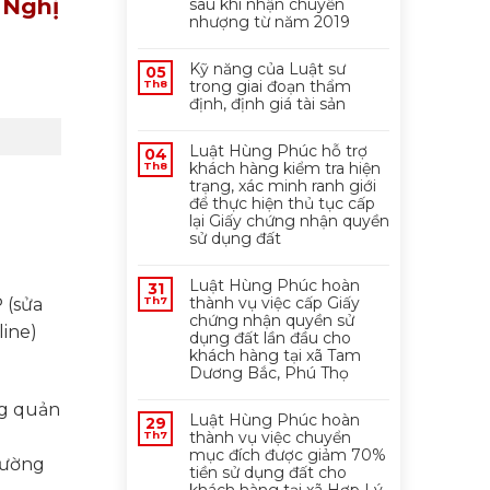
i
Nghị
sau khi nhận chuyển
nhượng từ năm 2019
Kỹ năng của Luật sư
05
trong giai đoạn thẩm
Th8
định, định giá tài sản
Luật Hùng Phúc hỗ trợ
04
khách hàng kiểm tra hiện
Th8
trạng, xác minh ranh giới
để thực hiện thủ tục cấp
lại Giấy chứng nhận quyền
sử dụng đất
Luật Hùng Phúc hoàn
31
thành vụ việc cấp Giấy
Th7
 (sửa
chứng nhận quyền sử
line)
dụng đất lần đầu cho
khách hàng tại xã Tam
Dương Bắc, Phú Thọ
ng quản
Luật Hùng Phúc hoàn
29
thành vụ việc chuyển
Th7
mục đích được giảm 70%
rường
tiền sử dụng đất cho