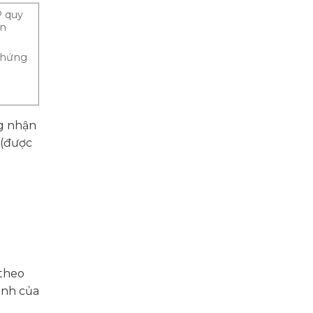
P quy
ận
chứng
ng nhận
 (được
 theo
ịnh của