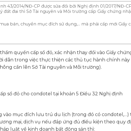
định 43/2014/NĐ-CP được sửa đổi bởi Nghị định 01/2017/NĐ-C
 đất đai thì Sở Tài nguyên và Môi trường cấp Giấy chứng nh
ư mua bán, chuyển mục đích sử dụng,… mà phải cấp mới Giấy 
 thẩm quyền cấp sổ đỏ, xác nhận thay đổi vào Giấy chứ
i dân trong việc thực thiện các thủ tục hành chính này
hông cần lên Sở Tài nguyên và Môi trường).
ấp sổ đỏ cho condotel tại khoản 5 Điều 32 Nghị định
g vào mục đích lưu trú du lịch (trong đó có condotel,…)
hương mại, dịch vụ nếu đáp ứng đủ điều kiện theo quy đ
pháp luật về kinh doanh bất động sản thì: