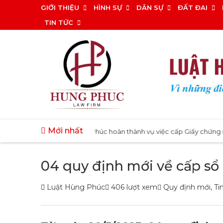
Bỏ
GIỚI THIỆU
HÌNH SỰ
DÂN SỰ
ĐẤT ĐAI
qua
TIN TỨC
nội
dung
Mới nhất
|
ng đất
Luật Hùng Phúc hoàn thành vụ việc cấp Giấy chứng nhận quy
04 quy định mới về cấp sổ 
Luật Hùng Phúc
406 lượt xem
Quy định mới
,
Ti