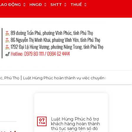
LAO ĐỘNG
HNGĐ
SHTT
THUẾ
|
ọ
Luật Hùng Phúc hoàn thành vụ việc chuyển mục đích được giảm 70%
MỚI NHẤT
Luật Hùng Phúc hỗ trợ
07
khách hàng hoàn thành
Th8
thủ tục sang tên sổ đỏ