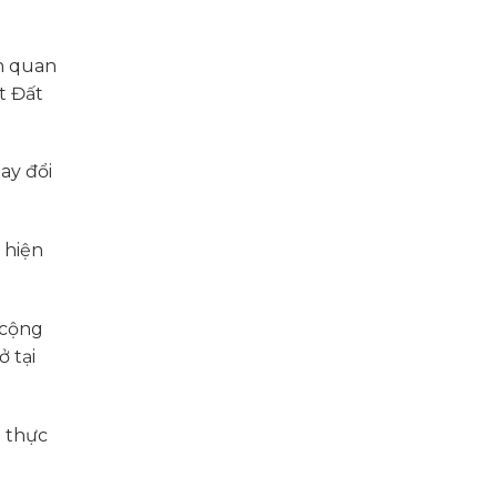
ên quan
t Đất
ay đổi
 hiện
 cộng
 tại
ể thực