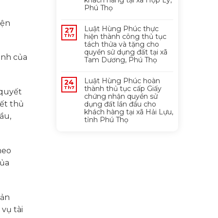
khách hàng tại xã Hợp Lý,
Phú Thọ
iện
Luật Hùng Phúc thực
27
hiện thành công thủ tục
Th7
tách thửa và tặng cho
quyền sử dụng đất tại xã
ịnh của
Tam Dương, Phú Thọ
Luật Hùng Phúc hoàn
24
thành thủ tục cấp Giấy
Th7
 quyết
chứng nhận quyền sử
yết thủ
dụng đất lần đầu cho
khách hàng tại xã Hải Lựu,
ầu,
tỉnh Phú Thọ
heo
của
FANPAGE FACEBOOK
bản
vụ tài