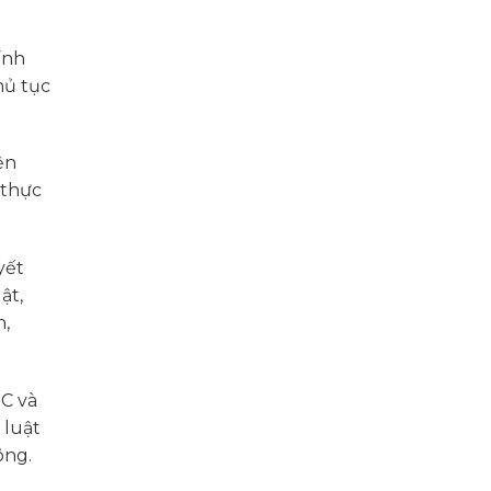
ính
hủ tục
ện
 thực
yết
ật,
n,
HC và
 luật
ông.