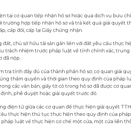
iện tại cơ quan tiếp nhận hồ sơ hoặc qua dịch vụ bưu ch
ới trường hợp tiếp nhận hồ sơ và trả kết quả giải quyết t
cấp, cấp đổi, cấp lại Giấy chứng nhận.
ất, chủ sở hữu tài sản gắn liền với đất yêu cầu thực hi
ịu trách nhiệm trước pháp luật về tính chính xác, trung
ơ đã nộp.
m tra tính đầy đủ của thành phần hồ sơ; cơ quan giải qu
đúng thẩm quyền và thời gian theo quy định của pháp lu
ng các văn bản, giấy tờ có trong hồ sơ đã được cơ qua
ịnh, phê duyệt hoặc giải quyết trước đó.
thông điện tử giữa các cơ quan để thực hiện giải quyết TT
cầu thực hiện thủ tục thực hiện theo quy định của pháp
 pháp luật về thực hiện cơ chế một cửa, một cửa liên th