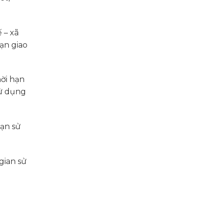
 – xã
hạn giao
hời hạn
sử dụng
hạn sử
gian sử