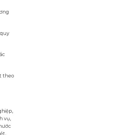
ương
 quy
ác
t theo
ghiệp,
h vụ,
 nước
ét,