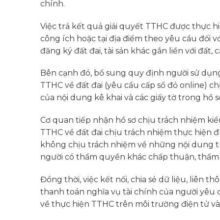
chính.
Việc trả kết quả giải quyết TTHC được thực h
công ích hoặc tại địa điểm theo yêu cầu đối v
đăng ký đất đai, tài sản khác gắn liền với đất, 
Bên cạnh đó, bổ sung quy định người sử dụng đ
TTHC về đất đai (yêu cầu cấp sổ đỏ online) ch
của nội dung kê khai và các giấy tờ trong hồ s
Cơ quan tiếp nhận hồ sơ chịu trách nhiệm kiể
TTHC về đất đai chịu trách nhiệm thực hiện 
không chịu trách nhiệm về những nội dung tro
người có thẩm quyền khác chấp thuận, thẩm đ
Đồng thời, việc kết nối, chia sẻ dữ liệu, liên 
thanh toán nghĩa vụ tài chính của người yêu 
về thực hiện TTHC trên môi trường điện tử và