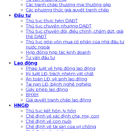
Các tranh chấp thương mại thường gặp
Các phương thức giải quyết tranh chấp
Đầu tư
Thủ tục thực hiện DAĐT
Thủ tục chuyển nhượng DAĐT
Thủ tục chuyển đổi, điều chỉnh, chấm dứt, giải
thể DAĐT
Thủ tục góp vồn mua cổ phần của nhà đầu tư
nước ngoài
Hợp đồng hợp tác kinh doanh
Tư vấn đầu tư
Lao động
Pháp luật về hợp đồng lao động
Kỷ luật LĐ, trách nhiệm vật chất
An toàn LĐ, vệ sinh lao động
Tai nạn LĐ, bệnh nghề nghiệp
Giấy phép lao động
BHXH
Giải quyết tranh chấp lao động
HNGĐ
Thủ tục kết hôn, ly hôn
Chế định về xác định cha, mẹ, con
Chế định về con nuôi
Chế định về tài sản của vợ chồng