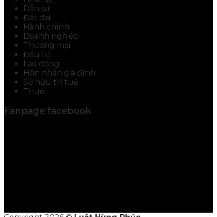
Dân sự
Đất đai
Hành chính
Doanh nghiệp
Thương mại
Đầu tư
Lao động
Hôn nhân gia đình
Sở hữu trí tuệ
Thuế
Fanpage facebook