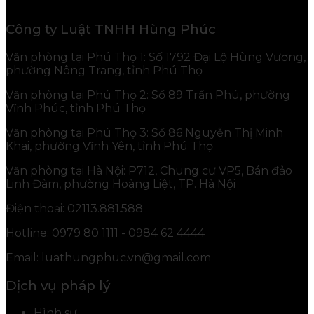
Công ty Luật TNHH Hùng Phúc
Văn phòng tại Phú Thọ 1: Số 1792 Đại Lộ Hùng Vương,
phường Nông Trang, tỉnh Phú Thọ
Văn phòng tại Phú Thọ 2: Số 89 Trần Phú, phường
Vĩnh Phúc, tỉnh Phú Thọ
Văn phòng tại Phú Thọ 3: Số 86 Nguyễn Thị Minh
Khai, phường Vĩnh Yên, tỉnh Phú Thọ
Văn phòng tại Hà Nội: P712, Chung cư VP5, Bán đảo
Linh Đàm, phường Hoàng Liệt, TP. Hà Nội
Điện thoại: 02113.881.588
Hotline: 0979 80 1111 - 0984 62 4444
Email: luathungphuc.vn@gmail.com
Dịch vụ pháp lý
Hình sự