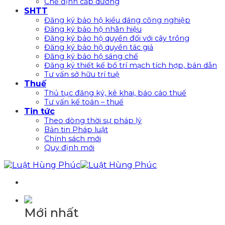
Chế định cấp dưỡng
SHTT
Đăng ký bảo hộ kiểu dáng công nghiệp
Đăng ký bảo hộ nhãn hiệu
Đăng ký bảo hộ quyền đối với cây trồng
Đăng ký bảo hộ quyền tác giả
Đăng ký bảo hộ sáng chế
Đăng ký thiết kế bố trí mạch tích hợp, bán dẫn
Tư vấn sở hữu trí tuệ
Thuế
Thủ tục đăng ký, kê khai, báo cáo thuế
Tư vấn kế toán – thuế
Tin tức
Theo dòng thời sự pháp lý
Bản tin Pháp luật
Chính sách mới
Quy định mới
Mới nhất