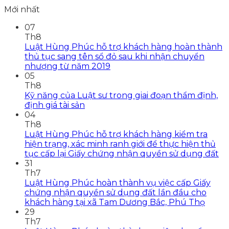
Mới nhất
07
Th8
Luật Hùng Phúc hỗ trợ khách hàng hoàn thành
thủ tục sang tên sổ đỏ sau khi nhận chuyển
nhượng từ năm 2019
05
Th8
Kỹ năng của Luật sư trong giai đoạn thẩm định,
định giá tài sản
04
Th8
Luật Hùng Phúc hỗ trợ khách hàng kiểm tra
hiện trạng, xác minh ranh giới để thực hiện thủ
tục cấp lại Giấy chứng nhận quyền sử dụng đất
31
Th7
Luật Hùng Phúc hoàn thành vụ việc cấp Giấy
chứng nhận quyền sử dụng đất lần đầu cho
khách hàng tại xã Tam Dương Bắc, Phú Thọ
29
Th7