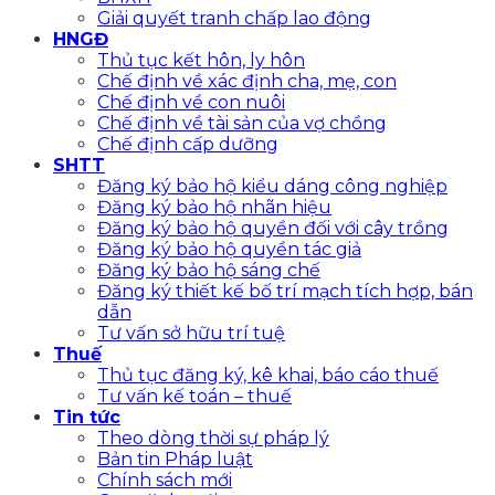
Giải quyết tranh chấp lao động
HNGĐ
Thủ tục kết hôn, ly hôn
Chế định về xác định cha, mẹ, con
Chế định về con nuôi
Chế định về tài sản của vợ chồng
Chế định cấp dưỡng
SHTT
Đăng ký bảo hộ kiểu dáng công nghiệp
Đăng ký bảo hộ nhãn hiệu
Đăng ký bảo hộ quyền đối với cây trồng
Đăng ký bảo hộ quyền tác giả
Đăng ký bảo hộ sáng chế
Đăng ký thiết kế bố trí mạch tích hợp, bán
dẫn
Tư vấn sở hữu trí tuệ
Thuế
Thủ tục đăng ký, kê khai, báo cáo thuế
Tư vấn kế toán – thuế
Tin tức
Theo dòng thời sự pháp lý
Bản tin Pháp luật
Chính sách mới