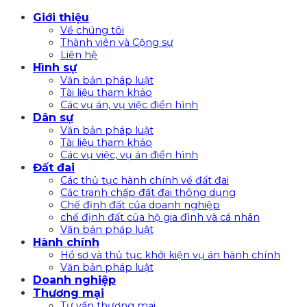
Bỏ
Giới thiệu
qua
Về chúng tôi
nội
Thành viên và Cộng sự
Liên hệ
dung
Hình sự
Văn bản pháp luật
Tài liệu tham khảo
Các vụ án, vụ việc điển hình
Dân sự
Văn bản pháp luật
Tài liệu tham khảo
Các vụ việc, vụ án điển hình
Đất đai
Các thủ tục hành chính về đất đai
Các tranh chấp đất đai thông dụng
Chế định đất của doanh nghiệp
chế định đất của hộ gia đình và cá nhân
Văn bản pháp luật
Hành chính
Hồ sơ và thủ tục khởi kiện vụ án hành chính
Văn bản pháp luật
Doanh nghiệp
Thương mại
Tư vấn thương mại