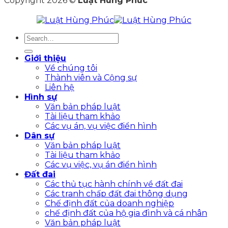
Copyright 2026 ©
Luật Hùng Phúc
Giới thiệu
Về chúng tôi
Thành viên và Cộng sự
Liên hệ
Hình sự
Văn bản pháp luật
Tài liệu tham khảo
Các vụ án, vụ việc điển hình
Dân sự
Văn bản pháp luật
Tài liệu tham khảo
Các vụ việc, vụ án điển hình
Đất đai
Các thủ tục hành chính về đất đai
Các tranh chấp đất đai thông dụng
Chế định đất của doanh nghiệp
chế định đất của hộ gia đình và cá nhân
Văn bản pháp luật