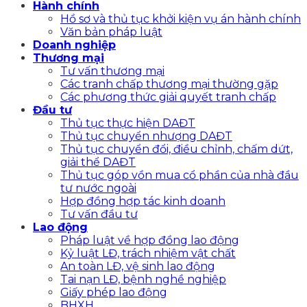
Hành chính
Hồ sơ và thủ tục khởi kiện vụ án hành chính
Văn bản pháp luật
Doanh nghiệp
Thương mại
Tư vấn thương mại
Các tranh chấp thương mại thường gặp
Các phương thức giải quyết tranh chấp
Đầu tư
Thủ tục thực hiện DAĐT
Thủ tục chuyển nhượng DAĐT
Thủ tục chuyển đổi, điều chỉnh, chấm dứt,
giải thể DAĐT
Thủ tục góp vồn mua cổ phần của nhà đầu
tư nước ngoài
Hợp đồng hợp tác kinh doanh
Tư vấn đầu tư
Lao động
Pháp luật về hợp đồng lao động
Kỷ luật LĐ, trách nhiệm vật chất
An toàn LĐ, vệ sinh lao động
Tai nạn LĐ, bệnh nghề nghiệp
Giấy phép lao động
BHXH