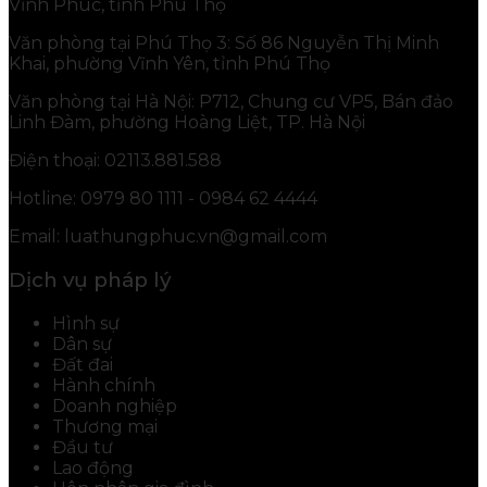
Vĩnh Phúc, tỉnh Phú Thọ
Văn phòng tại Phú Thọ 3: Số 86 Nguyễn Thị Minh
Khai, phường Vĩnh Yên, tỉnh Phú Thọ
Văn phòng tại Hà Nội: P712, Chung cư VP5, Bán đảo
Linh Đàm, phường Hoàng Liệt, TP. Hà Nội
Điện thoại: 02113.881.588
Hotline: 0979 80 1111 - 0984 62 4444
Email: luathungphuc.vn@gmail.com
Dịch vụ pháp lý
Hình sự
Dân sự
Đất đai
Hành chính
Doanh nghiệp
Thương mại
Đầu tư
Lao động