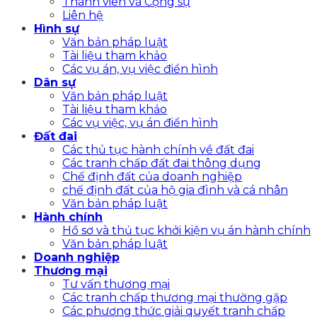
Thành viên và Cộng sự
Liên hệ
Hình sự
Văn bản pháp luật
Tài liệu tham khảo
Các vụ án, vụ việc điển hình
Dân sự
Văn bản pháp luật
Tài liệu tham khảo
Các vụ việc, vụ án điển hình
Đất đai
Các thủ tục hành chính về đất đai
Các tranh chấp đất đai thông dụng
Chế định đất của doanh nghiệp
chế định đất của hộ gia đình và cá nhân
Văn bản pháp luật
Hành chính
Hồ sơ và thủ tục khởi kiện vụ án hành chính
Văn bản pháp luật
Doanh nghiệp
Thương mại
Tư vấn thương mại
Các tranh chấp thương mại thường gặp
Các phương thức giải quyết tranh chấp