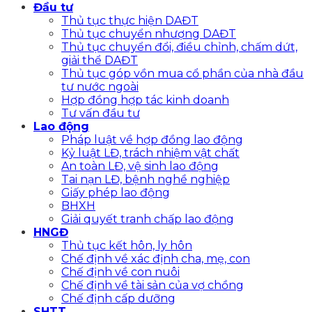
Đầu tư
Thủ tục thực hiện DAĐT
Thủ tục chuyển nhượng DAĐT
Thủ tục chuyển đổi, điều chỉnh, chấm dứt,
giải thể DAĐT
Thủ tục góp vồn mua cổ phần của nhà đầu
tư nước ngoài
Hợp đồng hợp tác kinh doanh
Tư vấn đầu tư
Lao động
Pháp luật về hợp đồng lao động
Kỷ luật LĐ, trách nhiệm vật chất
An toàn LĐ, vệ sinh lao động
Tai nạn LĐ, bệnh nghề nghiệp
Giấy phép lao động
BHXH
Giải quyết tranh chấp lao động
HNGĐ
Thủ tục kết hôn, ly hôn
Chế định về xác định cha, mẹ, con
Chế định về con nuôi
Chế định về tài sản của vợ chồng
Chế định cấp dưỡng
SHTT