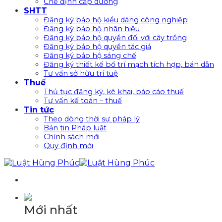
Chế định cấp dưỡng
SHTT
Đăng ký bảo hộ kiểu dáng công nghiệp
Đăng ký bảo hộ nhãn hiệu
Đăng ký bảo hộ quyền đối với cây trồng
Đăng ký bảo hộ quyền tác giả
Đăng ký bảo hộ sáng chế
Đăng ký thiết kế bố trí mạch tích hợp, bán dẫn
Tư vấn sở hữu trí tuệ
Thuế
Thủ tục đăng ký, kê khai, báo cáo thuế
Tư vấn kế toán – thuế
Tin tức
Theo dòng thời sự pháp lý
Bản tin Pháp luật
Chính sách mới
Quy định mới
Mới nhất