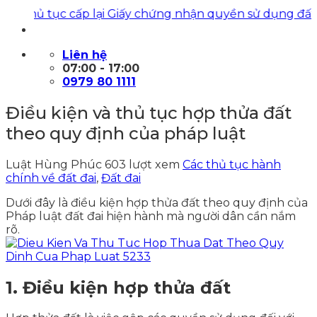
thủ tục cấp lại Giấy chứng nhận quyền sử dụng đất
|
Luậ
Liên hệ
07:00 - 17:00
0979 80 1111
Điều kiện và thủ tục hợp thửa đất
theo quy định của pháp luật
Luật Hùng Phúc
603 lượt xem
Các thủ tục hành
chính về đất đai
,
Đất đai
Dưới đây là điều kiện hợp thửa đất theo quy định của
Pháp luật đất đai hiện hành mà người dân cần nắm
rõ.
1. Điều kiện hợp thửa đất