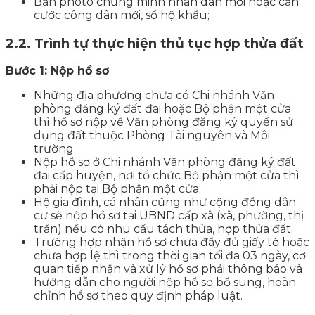
Bản photo chứng minh nhân dân mới hoặc căn
cước công dân mới, sổ hộ khẩu;
2.2. Trình tự thực hiện thủ tục hợp thửa đất
Bước 1: Nộp hồ sơ
Những địa phương chưa có Chi nhánh Văn
phòng đăng ký đất đai hoặc Bộ phận một cửa
thì hồ sơ nộp về Văn phòng đăng ký quyền sử
dụng đất thuộc Phòng Tài nguyên và Môi
trường.
Nộp hồ sơ ở Chi nhánh Văn phòng đăng ký đất
đai cấp huyện, nơi tổ chức Bộ phận một cửa thì
phải nộp tại Bộ phận một cửa.
Hộ gia đình, cá nhân cũng như cộng đồng dân
cư sẽ nộp hồ sơ tại UBND cấp xã (xã, phường, thị
trấn) nếu có nhu cầu tách thửa, hợp thửa đất.
Trường hợp nhận hồ sơ chưa đầy đủ giấy tờ hoặc
chưa hợp lệ thì trong thời gian tối đa 03 ngày, cơ
quan tiếp nhận và xử lý hồ sơ phải thông báo và
hướng dẫn cho người nộp hồ sơ bổ sung, hoàn
chỉnh hồ sơ theo quy định pháp luật.