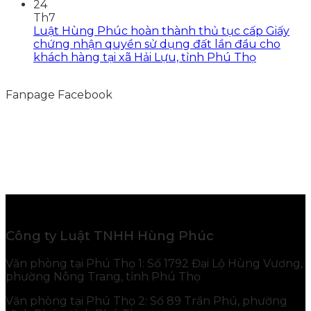
24
Th7
Luật Hùng Phúc hoàn thành thủ tục cấp Giấy
chứng nhận quyền sử dụng đất lần đầu cho
khách hàng tại xã Hải Lựu, tỉnh Phú Thọ
Fanpage Facebook
Công ty Luật TNHH Hùng Phúc
Văn phòng tại Phú Thọ 1: Số 1792 Đại Lộ Hùng Vương,
phường Nông Trang, tỉnh Phú Thọ
Văn phòng tại Phú Thọ 2: Số 89 Trần Phú, phường