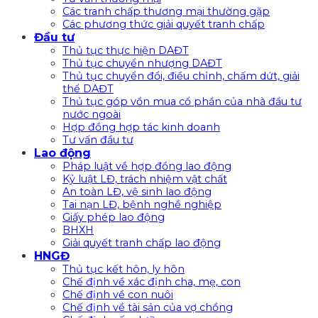
Các tranh chấp thương mại thường gặp
Các phương thức giải quyết tranh chấp
Đầu tư
Thủ tục thực hiện DAĐT
Thủ tục chuyển nhượng DAĐT
Thủ tục chuyển đổi, điều chỉnh, chấm dứt, giải
thể DAĐT
Thủ tục góp vồn mua cổ phần của nhà đầu tư
nước ngoài
Hợp đồng hợp tác kinh doanh
Tư vấn đầu tư
Lao động
Pháp luật về hợp đồng lao động
Kỷ luật LĐ, trách nhiệm vật chất
An toàn LĐ, vệ sinh lao động
Tai nạn LĐ, bệnh nghề nghiệp
Giấy phép lao động
BHXH
Giải quyết tranh chấp lao động
HNGĐ
Thủ tục kết hôn, ly hôn
Chế định về xác định cha, mẹ, con
Chế định về con nuôi
Chế định về tài sản của vợ chồng