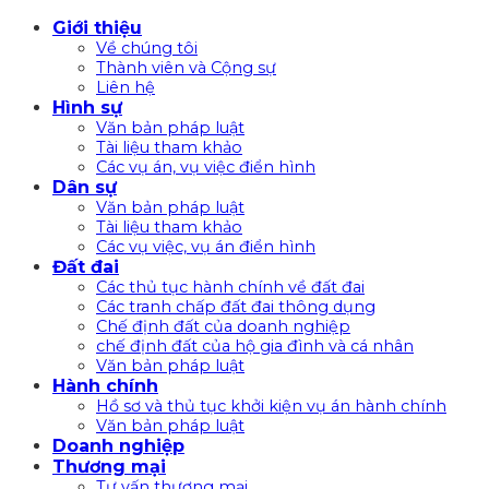
Bỏ
Giới thiệu
qua
Về chúng tôi
nội
Thành viên và Cộng sự
Liên hệ
dung
Hình sự
Văn bản pháp luật
Tài liệu tham khảo
Các vụ án, vụ việc điển hình
Dân sự
Văn bản pháp luật
Tài liệu tham khảo
Các vụ việc, vụ án điển hình
Đất đai
Các thủ tục hành chính về đất đai
Các tranh chấp đất đai thông dụng
Chế định đất của doanh nghiệp
chế định đất của hộ gia đình và cá nhân
Văn bản pháp luật
Hành chính
Hồ sơ và thủ tục khởi kiện vụ án hành chính
Văn bản pháp luật
Doanh nghiệp
Thương mại
Tư vấn thương mại