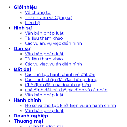
Bỏ
Giới thiệu
qua
Về chúng tôi
nội
Thành viên và Cộng sự
Liên hệ
dung
Hình sự
Văn bản pháp luật
Tài liệu tham khảo
Các vụ án, vụ việc điển hình
Dân sự
Văn bản pháp luật
Tài liệu tham khảo
Các vụ việc, vụ án điển hình
Đất đai
Các thủ tục hành chính về đất đai
Các tranh chấp đất đai thông dụng
Chế định đất của doanh nghiệp
chế định đất của hộ gia đình và cá nhân
Văn bản pháp luật
Hành chính
Hồ sơ và thủ tục khởi kiện vụ án hành chính
Văn bản pháp luật
Doanh nghiệp
Thương mại
Tư vấn thương mại