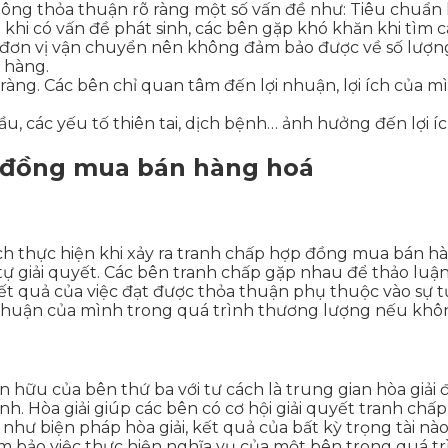
ông thỏa thuận rõ ràng một số vấn đề như: Tiêu chuẩn k
 khi có vấn đề phát sinh, các bên gặp khó khăn khi tìm c
, đơn vị vận chuyển nên không đảm bảo được về số lượng
 hàng.
àng. Các bên chỉ quan tâm đến lợi nhuận, lợi ích của m
ầu, các yếu tố thiên tai, dịch bệnh… ảnh hưởng đến lợi í
p đồng mua bán hàng hoá
h thực hiện khi xảy ra tranh chấp hợp đồng mua bán hà
 giải quyết. Các bên tranh chấp gặp nhau để thảo luận
Kết quả của việc đạt được thỏa thuận phụ thuộc vào sự 
 thuận của mình trong quá trình thương lượng nếu khôn
ện hữu của bên thứ ba với tư cách là trung gian hòa giải
nh. Hòa giải giúp các bên có cơ hội giải quyết tranh chấ
ự như biện pháp hòa giải, kết quả của bất kỳ trọng tài n
 bảo việc thực hiện nghĩa vụ của một bên trong quá trì