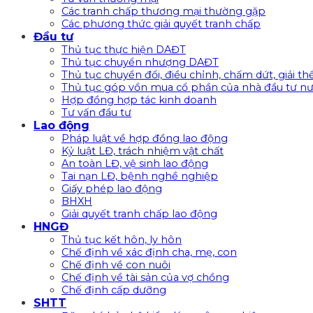
Các tranh chấp thương mại thường gặp
Các phương thức giải quyết tranh chấp
Đầu tư
Thủ tục thực hiện DAĐT
Thủ tục chuyển nhượng DAĐT
Thủ tục chuyển đổi, điều chỉnh, chấm dứt, giải t
Thủ tục góp vồn mua cổ phần của nhà đầu tư nư
Hợp đồng hợp tác kinh doanh
Tư vấn đầu tư
Lao động
Pháp luật về hợp đồng lao động
Kỷ luật LĐ, trách nhiệm vật chất
An toàn LĐ, vệ sinh lao động
Tai nạn LĐ, bệnh nghề nghiệp
Giấy phép lao động
BHXH
Giải quyết tranh chấp lao động
HNGĐ
Thủ tục kết hôn, ly hôn
Chế định về xác định cha, mẹ, con
Chế định về con nuôi
Chế định về tài sản của vợ chồng
Chế định cấp dưỡng
SHTT