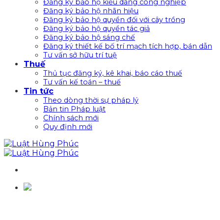
Đăng ký bảo hộ kiểu dáng công nghiệp
Đăng ký bảo hộ nhãn hiệu
Đăng ký bảo hộ quyền đối với cây trồng
Đăng ký bảo hộ quyền tác giả
Đăng ký bảo hộ sáng chế
Đăng ký thiết kế bố trí mạch tích hợp, bán dẫn
Tư vấn sở hữu trí tuệ
Thuế
Thủ tục đăng ký, kê khai, báo cáo thuế
Tư vấn kế toán – thuế
Tin tức
Theo dòng thời sự pháp lý
Bản tin Pháp luật
Chính sách mới
Quy định mới