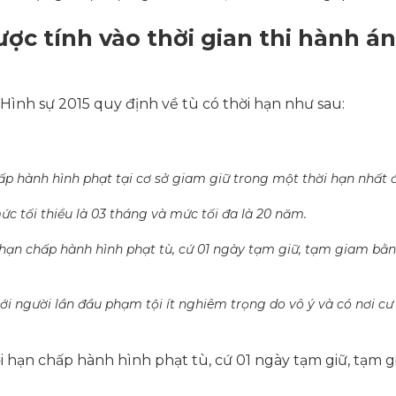
ược tính vào thời gian thi hành án
 Hình sự 2015 quy định về tù có thời hạn như sau:
chấp hành hình phạt tại cơ sở giam giữ trong một thời hạn nhất đ
ức tối thiểu là 03 tháng và mức tối đa là 20 năm.
 hạn chấp hành hình phạt tù, cứ 01 ngày tạm giữ, tạm giam bằn
ới người lần đầu phạm tội ít nghiêm trọng do vô ý và có nơi cư
ời hạn chấp hành hình phạt tù, cứ 01 ngày tạm giữ, tạm 