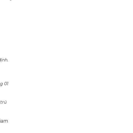
ịnh.
g 01
 trú
giam