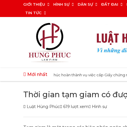
Bỏ
GIỚI THIỆU
HÌNH SỰ
DÂN SỰ
ĐẤT ĐAI
qua
TIN TỨC
nội
dung
Mới nhất
|
 dụng đất
Luật Hùng Phúc hoàn thành vụ việc cấp Giấy chứng nhận q
Thời gian tạm giam có được
Luật Hùng Phúc
619 lượt xem
Hình sự