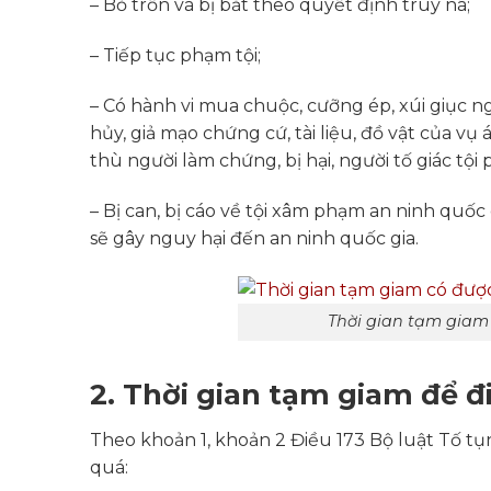
– Bỏ trốn và bị bắt theo quyết định truy nã;
– Tiếp tục phạm tội;
– Có hành vi mua chuộc, cưỡng ép, xúi giục ngườ
hủy, giả mạo chứng cứ, tài liệu, đồ vật của vụ 
thù người làm chứng, bị hại, người tố giác t
– Bị can, bị cáo về tội xâm phạm an ninh quốc
sẽ gây nguy hại đến an ninh quốc gia.
Thời gian tạm giam 
2. Thời gian tạm giam để đi
Theo khoản 1, khoản 2 Điều 173 Bộ luật Tố tụ
quá: