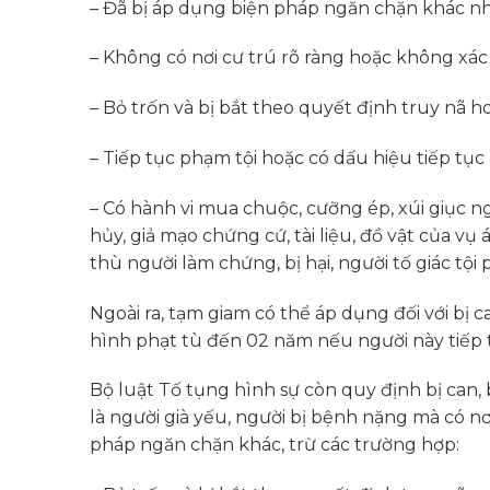
– Đã bị áp dụng biện pháp ngăn chặn khác n
– Không có nơi cư trú rõ ràng hoặc không xác 
– Bỏ trốn và bị bắt theo quyết định truy nã h
– Tiếp tục phạm tội hoặc có dấu hiệu tiếp tục
– Có hành vi mua chuộc, cưỡng ép, xúi giục ngườ
hủy, giả mạo chứng cứ, tài liệu, đồ vật của vụ 
thù người làm chứng, bị hại, người tố giác tộ
Ngoài ra, tạm giam có thể áp dụng đối với bị c
hình phạt tù đến 02 năm nếu người này tiếp t
Bộ luật Tố tụng hình sự còn quy định bị can, 
là người già yếu, người bị bệnh nặng mà có nơ
pháp ngăn chặn khác, trừ các trường hợp: