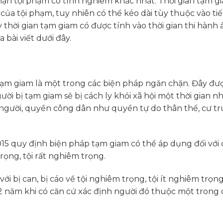
ặn tội phạm có tính nghiêm khắc nhất. Thời gian tạm g
ủa tội phạm, tuy nhiên có thể kéo dài tùy thuộc vào ti
 thời gian tạm giam có được tính vào thời gian thi hành 
bài viết dưới đây.
 tạm giam là một trong các biện pháp ngăn chặn. Đây đ
i bị tạm giam sẽ bị cách ly khỏi xã hội một thời gian n
người, quyền công dân như quyền tự do thân thể, cư trú
2015 quy định biện pháp tạm giam có thể áp dụng đối với 
trọng, tội rất nghiêm trọng.
i bị can, bị cáo về tội nghiêm trọng, tội ít nghiêm trọn
2 năm khi có căn cứ xác định người đó thuộc một trong 