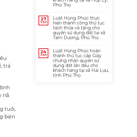
khách hàng tại xã Hợp Lý,
Phú Thọ
Luật Hùng Phúc thực
27
hiện thành công thủ tục
Th7
tách thửa và tặng cho
quyền sử dụng đất tại xã
Tam Dương, Phú Thọ
Luật Hùng Phúc hoàn
24
thành thủ tục cấp Giấy
Th7
iêu
chứng nhận quyền sử
dụng đất lần đầu cho
, trả
khách hàng tại xã Hải Lựu,
tỉnh Phú Thọ
 định
 nã.
g tuổi,
FANPAGE FACEBOOK
ng biện