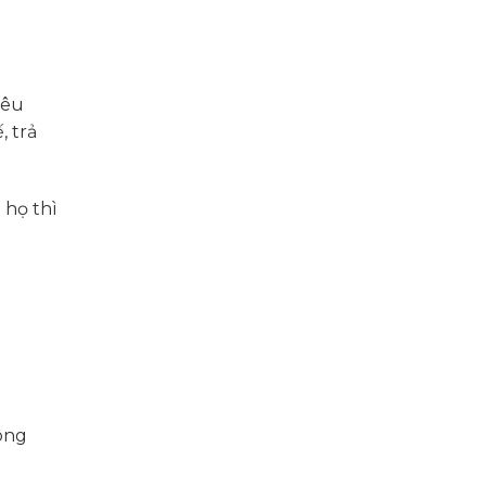
iêu
, trả
 họ thì
hông