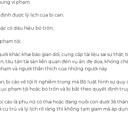
hưng vi phạm;
định được lý lịch của bị can;
oặc có dấu hiệu bỏ trốn;
 phạm tội;
i khác khai báo gian dối, cung cấp tài liệu sai sự thật; t
án, tẩu tán tài sản liên quan đến vụ án; đe dọa, khống chế
i phạm và người thân thích của những người này.
an, bị cáo về tội ít nghiêm trọng mà Bộ luật hình sự quy
ục phạm tội hoặc bỏ trốn và bị bắt theo quyết định truy
bị cáo là phụ nữ có thai hoặc đang nuôi con dưới 36 thán
i cư trú và lý lịch rõ ràng thì không tạm giam mà áp dụ