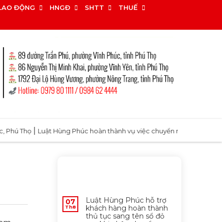
LAO ĐỘNG
HNGĐ
SHTT
THUẾ
|
Thọ
Luật Hùng Phúc hoàn thành vụ việc chuyển mục đích được giảm 7
MỚI NHẤT
Luật Hùng Phúc hỗ trợ
07
khách hàng hoàn thành
Th8
thủ tục sang tên sổ đỏ