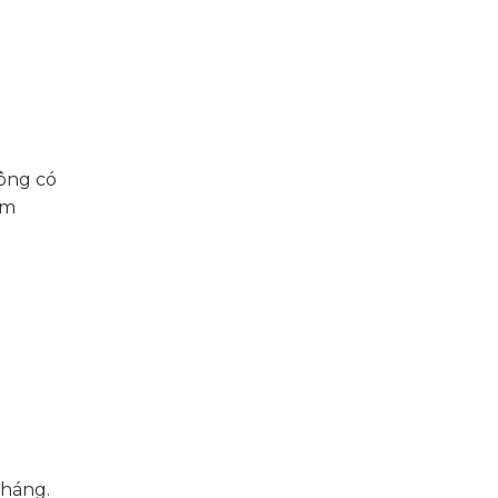
hông có
ạm
tháng.