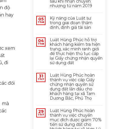
iam
sau khi nhận chuyển
nhượng từ năm 2019
ến độ
án hay
Kỹ năng của Luật sư
05
trong giai đoạn thẩm
Th8
định, định giá tài sản
Luật Hùng Phúc hỗ trợ
04
khách hàng kiểm tra hiện
Th8
ược xem
trạng, xác minh ranh giới
để thực hiện thủ tục cấp
hất
lại Giấy chứng nhận quyền
, đi
sử dụng đất
Luật Hùng Phúc hoàn
31
thành vụ việc cấp Giấy
Th7
các đối
chứng nhận quyền sử
dụng đất lần đầu cho
khách hàng tại xã Tam
Dương Bắc, Phú Thọ
g mà
các
Luật Hùng Phúc hoàn
29
thành vụ việc chuyển
Th7
mục đích được giảm 70%
tiền sử dụng đất cho