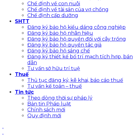
Chế định về con nuôi
Chế định về tài sản của vợ chồng
Chế định cấp dưỡng
SHTT
Đăng ký bảo hộ kiểu dáng công nghiệp
Đăng ký bảo hộ nhãn hiệu
Đăng ký bảo hộ quyền đối với cây trồng
Đăng ký bảo hộ quyền tác giả
Đăng ký bảo hộ sáng chế
Đăng ký thiết kế bố trí mạch tích hợp, bán
dẫn
Tư vấn sở hữu trí tuệ
Thuế
Thủ tục đăng ký, kê khai, báo cáo thuế
Tư vấn kế toán – thuế
Tin tức
Theo dòng thời sự pháp lý
Bản tin Pháp luật
Chính sách mới
Quy định mới
.
.
.