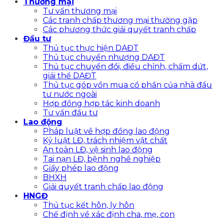
Thương mại
Tư vấn thương mại
Các tranh chấp thương mại thường gặp
Các phương thức giải quyết tranh chấp
Đầu tư
Thủ tục thực hiện DAĐT
Thủ tục chuyển nhượng DAĐT
Thủ tục chuyển đổi, điều chỉnh, chấm dứt,
giải thể DAĐT
Thủ tục góp vồn mua cổ phần của nhà đầu
tư nước ngoài
Hợp đồng hợp tác kinh doanh
Tư vấn đầu tư
Lao động
Pháp luật về hợp đồng lao động
Kỷ luật LĐ, trách nhiệm vật chất
An toàn LĐ, vệ sinh lao động
Tai nạn LĐ, bệnh nghề nghiệp
Giấy phép lao động
BHXH
Giải quyết tranh chấp lao động
HNGĐ
Thủ tục kết hôn, ly hôn
Chế định về xác định cha, mẹ, con