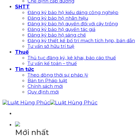
Chế định cấp dưỡng
SHTT
Đăng ký bảo hộ kiểu dáng công nghiệp
Đăng ký bảo hộ nhãn hiệu
Đăng ký bảo hộ quyền đối với cây trồng
Đăng ký bảo hộ quyền tác giả
Đăng ký bảo hộ sáng chế
Đăng ký thiết kế bố trí mạch tích hợp, bán dẫn
Tư vấn sở hữu trí tuệ
Thuế
Thủ tục đăng ký, kê khai, báo cáo thuế
Tư vấn kế toán – thuế
Tin tức
Theo dòng thời sự pháp lý
Bản tin Pháp luật
Chính sách mới
Quy định mới
Mới nhất