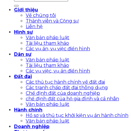
Giới thiệu
Về chúng tôi
Thành viên và Cộng sự
Liên hệ
Hình sự
Văn bản pháp luật
Tài liệu tham khảo
Các vụ án, vụ việc điển hình
Dân sự
Văn bản pháp luật
Tài liệu tham khảo
Các vụ việc, vụ án điển hình
Đất đai
Các thủ tục hành chính về đất đai
Các tranh chấp đất đai thông dụng
Chế định đất của doanh nghiệp
chế định đất của hộ gia đình và cá nhân
Văn bản pháp luật
Hành chính
Hồ sơ và thủ tục khởi kiện vụ án hành chính
Văn bản pháp luật
Doanh nghiệp