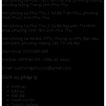
Văn phòng tại Phú Thọ 1: Số 1792 Đại Lộ Hùng Vương,
phường Nông Trang, tỉnh Phú Thọ
Văn phòng tại Phú Thọ 2: Số 89 Trần Phú, phường
Vĩnh Phúc, tỉnh Phú Thọ
Văn phòng tại Phú Thọ 3: Số 86 Nguyễn Thị Minh
Khai, phường Vĩnh Yên, tỉnh Phú Thọ
Văn phòng tại Hà Nội: P712, Chung cư VP5, Bán đảo
Linh Đàm, phường Hoàng Liệt, TP. Hà Nội
Điện thoại: 02113.881.588
Hotline: 0979 80 1111 - 0984 62 4444
Email: luathungphuc.vn@gmail.com
Dịch vụ pháp lý
Hình sự
Dân sự
Đất đai
Hành chính
Doanh nghiệp