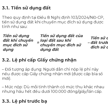
3.1. Tiền sử dụng đất
Theo quy định tại Điều 8 Nghị định 103/2024/NĐ-CP,
tiền sử dụng đất khi chuyển mục đích sử dụng được
tính như sau:
Tiền sử dụng
Tiền sử dụng đất của
Tiền sử 
đất khi chuyển
loại đất sau khi
=
–
đất trướ
mục đích sử
chuyển mục đích sử
đích sử 
dụng
dụng đất
3.2. Lệ phí cấp Giấy chứng nhận
– Đối tượng áp dụng: Người dân chỉ nộp lệ phí này
nếu được cấp Giấy chứng nhận mới (được cấp bìa sổ
mới).
– Mức nộp: Dù mỗi tỉnh thành có mức thu khác nhau
nhưng hầu hết đều dưới 100.000 đồng/giấy/lần cấp.
3.3. Lệ phí trước bạ