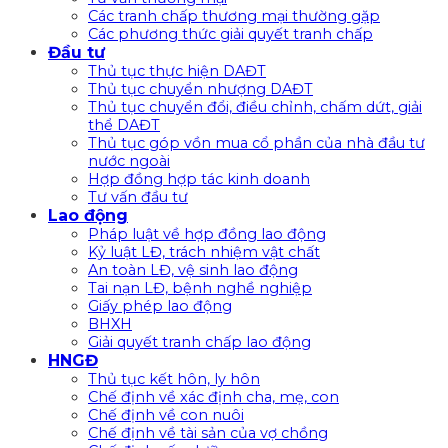
Các tranh chấp thương mại thường gặp
Các phương thức giải quyết tranh chấp
Đầu tư
Thủ tục thực hiện DAĐT
Thủ tục chuyển nhượng DAĐT
Thủ tục chuyển đổi, điều chỉnh, chấm dứt, giải
thể DAĐT
Thủ tục góp vồn mua cổ phần của nhà đầu tư
nước ngoài
Hợp đồng hợp tác kinh doanh
Tư vấn đầu tư
Lao động
Pháp luật về hợp đồng lao động
Kỷ luật LĐ, trách nhiệm vật chất
An toàn LĐ, vệ sinh lao động
Tai nạn LĐ, bệnh nghề nghiệp
Giấy phép lao động
BHXH
Giải quyết tranh chấp lao động
HNGĐ
Thủ tục kết hôn, ly hôn
Chế định về xác định cha, mẹ, con
Chế định về con nuôi
Chế định về tài sản của vợ chồng