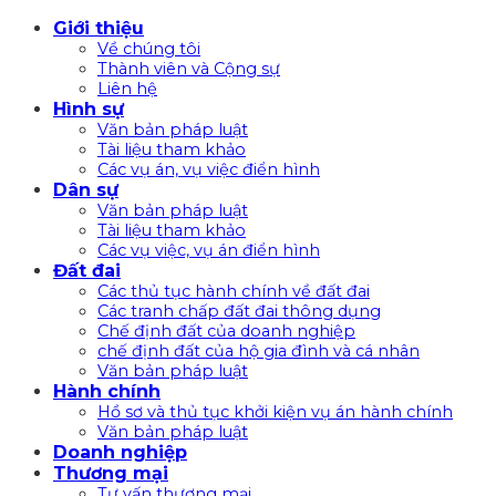
Bỏ
Giới thiệu
qua
Về chúng tôi
nội
Thành viên và Cộng sự
Liên hệ
dung
Hình sự
Văn bản pháp luật
Tài liệu tham khảo
Các vụ án, vụ việc điển hình
Dân sự
Văn bản pháp luật
Tài liệu tham khảo
Các vụ việc, vụ án điển hình
Đất đai
Các thủ tục hành chính về đất đai
Các tranh chấp đất đai thông dụng
Chế định đất của doanh nghiệp
chế định đất của hộ gia đình và cá nhân
Văn bản pháp luật
Hành chính
Hồ sơ và thủ tục khởi kiện vụ án hành chính
Văn bản pháp luật
Doanh nghiệp
Thương mại
Tư vấn thương mại