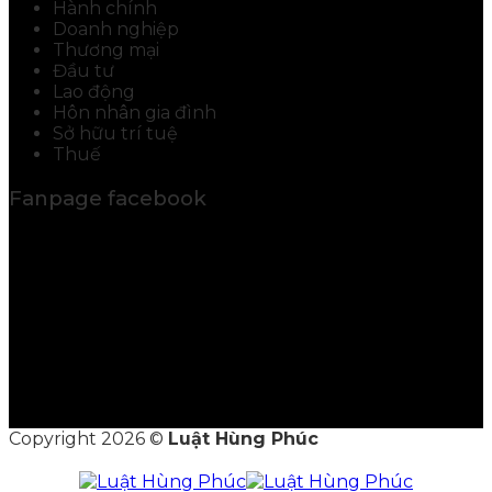
Hành chính
Doanh nghiệp
Thương mại
Đầu tư
Lao động
Hôn nhân gia đình
Sở hữu trí tuệ
Thuế
Fanpage facebook
Copyright 2026 ©
Luật Hùng Phúc