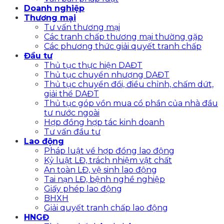
Doanh nghiệp
Thương mại
Tư vấn thương mại
Các tranh chấp thương mại thường gặp
Các phương thức giải quyết tranh chấp
Đầu tư
Thủ tục thực hiện DAĐT
Thủ tục chuyển nhượng DAĐT
Thủ tục chuyển đổi, điều chỉnh, chấm dứt,
giải thể DAĐT
Thủ tục góp vồn mua cổ phần của nhà đầu
tư nước ngoài
Hợp đồng hợp tác kinh doanh
Tư vấn đầu tư
Lao động
Pháp luật về hợp đồng lao động
Kỷ luật LĐ, trách nhiệm vật chất
An toàn LĐ, vệ sinh lao động
Tai nạn LĐ, bệnh nghề nghiệp
Giấy phép lao động
BHXH
Giải quyết tranh chấp lao động
HNGĐ