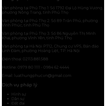
Văn phòng tại Phú Thọ 1: Số 1792 Đại Lộ Hùng Vương,
phường Nông Trang, tỉnh Phú Thọ
Văn phòng tại Phú Thọ 2: Số 89 Trần Phú, phường
Vĩnh Phúc, tỉnh Phú Thọ
Văn phòng tại Phú Thọ 3: Số 86 Nguyễn Thị Minh
Khai, phường Vĩnh Yên, tỉnh Phú Thọ
Văn phòng tại Hà Nội: P712, Chung cư VP5, Bán đảo
Linh Đàm, phường Hoàng Liệt, TP. Hà Nội
Điện thoại: 02113.881.588
Hotline: 0979 80 1111 - 0984 62 4444
Email: luathungphuc.vn@gmail.com
Dịch vụ pháp lý
Hình sự
Dân sự
Đất đai