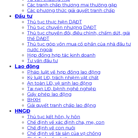
Các tranh chấp thương mại thường gặp
Các phương thức giải quyết tranh chấp
Đầu tư
Thủ tục thực hiện DAĐT
Thủ tục chuyển nhượng DAĐT
Thủ tục chuyển đổi, điều chỉnh, chấm dứt, giải
thể DAĐT
Thủ tục góp vồn mua cổ phần của nhà đầu tư
nước ngoài
Hợp đồng hợp tác kinh doanh
Tư vấn đầu tư
Lao động
Pháp luật về hợp đồng lao động
Kỷ luật LĐ, trách nhiệm vật chất
An toàn LĐ, vệ sinh lao động
Tai nạn LĐ, bệnh nghề nghiệp
Giấy phép lao động
BHXH
Giải quyết tranh chấp lao động
HNGĐ
Thủ tục kết hôn, ly hôn
Chế định về xác định cha, mẹ, con
Chế định về con nuôi
Chế định về tài sản của vợ chồng