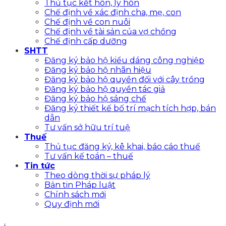
Thủ tục kết hôn, ly hôn
Chế định về xác định cha, mẹ, con
Chế định về con nuôi
Chế định về tài sản của vợ chồng
Chế định cấp dưỡng
SHTT
Đăng ký bảo hộ kiểu dáng công nghiệp
Đăng ký bảo hộ nhãn hiệu
Đăng ký bảo hộ quyền đối với cây trồng
Đăng ký bảo hộ quyền tác giả
Đăng ký bảo hộ sáng chế
Đăng ký thiết kế bố trí mạch tích hợp, bán
dẫn
Tư vấn sở hữu trí tuệ
Thuế
Thủ tục đăng ký, kê khai, báo cáo thuế
Tư vấn kế toán – thuế
Tin tức
Theo dòng thời sự pháp lý
Bản tin Pháp luật
Chính sách mới
Quy định mới
.