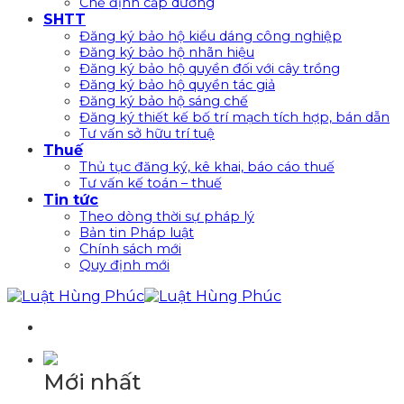
Chế định cấp dưỡng
SHTT
Đăng ký bảo hộ kiểu dáng công nghiệp
Đăng ký bảo hộ nhãn hiệu
Đăng ký bảo hộ quyền đối với cây trồng
Đăng ký bảo hộ quyền tác giả
Đăng ký bảo hộ sáng chế
Đăng ký thiết kế bố trí mạch tích hợp, bán dẫn
Tư vấn sở hữu trí tuệ
Thuế
Thủ tục đăng ký, kê khai, báo cáo thuế
Tư vấn kế toán – thuế
Tin tức
Theo dòng thời sự pháp lý
Bản tin Pháp luật
Chính sách mới
Quy định mới
Mới nhất