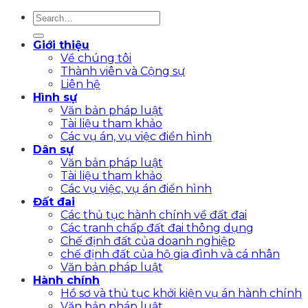
Giới thiệu
Về chúng tôi
Thành viên và Cộng sự
Liên hệ
Hình sự
Văn bản pháp luật
Tài liệu tham khảo
Các vụ án, vụ việc điển hình
Dân sự
Văn bản pháp luật
Tài liệu tham khảo
Các vụ việc, vụ án điển hình
Đất đai
Các thủ tục hành chính về đất đai
Các tranh chấp đất đai thông dụng
Chế định đất của doanh nghiệp
chế định đất của hộ gia đình và cá nhân
Văn bản pháp luật
Hành chính
Hồ sơ và thủ tục khởi kiện vụ án hành chính
Văn bản pháp luật