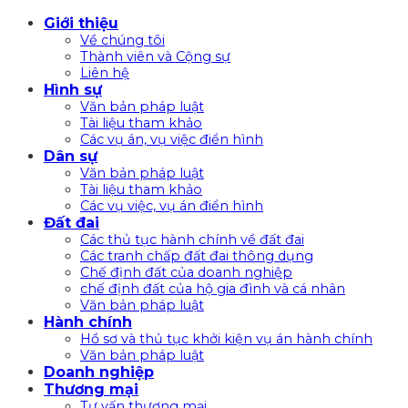
Bỏ
Giới thiệu
qua
Về chúng tôi
nội
Thành viên và Cộng sự
Liên hệ
dung
Hình sự
Văn bản pháp luật
Tài liệu tham khảo
Các vụ án, vụ việc điển hình
Dân sự
Văn bản pháp luật
Tài liệu tham khảo
Các vụ việc, vụ án điển hình
Đất đai
Các thủ tục hành chính về đất đai
Các tranh chấp đất đai thông dụng
Chế định đất của doanh nghiệp
chế định đất của hộ gia đình và cá nhân
Văn bản pháp luật
Hành chính
Hồ sơ và thủ tục khởi kiện vụ án hành chính
Văn bản pháp luật
Doanh nghiệp
Thương mại
Tư vấn thương mại