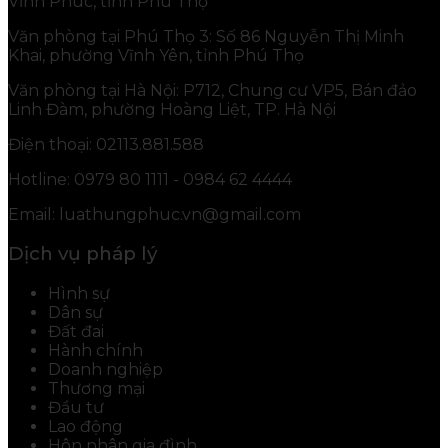
Vĩnh Phúc, tỉnh Phú Thọ
Văn phòng tại Phú Thọ 3: Số 86 Nguyễn Thị Minh
Khai, phường Vĩnh Yên, tỉnh Phú Thọ
Văn phòng tại Hà Nội: P712, Chung cư VP5, Bán đảo
Linh Đàm, phường Hoàng Liệt, TP. Hà Nội
Điện thoại: 02113.881.588
Hotline: 0979 80 1111 - 0984 62 4444
Email: luathungphuc.vn@gmail.com
Dịch vụ pháp lý
Hình sự
Dân sự
Đất đai
Hành chính
Doanh nghiệp
Thương mại
Đầu tư
Lao động
Hôn nhân gia đình