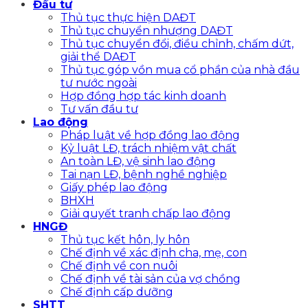
Đầu tư
Thủ tục thực hiện DAĐT
Thủ tục chuyển nhượng DAĐT
Thủ tục chuyển đổi, điều chỉnh, chấm dứt,
giải thể DAĐT
Thủ tục góp vồn mua cổ phần của nhà đầu
tư nước ngoài
Hợp đồng hợp tác kinh doanh
Tư vấn đầu tư
Lao động
Pháp luật về hợp đồng lao động
Kỷ luật LĐ, trách nhiệm vật chất
An toàn LĐ, vệ sinh lao động
Tai nạn LĐ, bệnh nghề nghiệp
Giấy phép lao động
BHXH
Giải quyết tranh chấp lao động
HNGĐ
Thủ tục kết hôn, ly hôn
Chế định về xác định cha, mẹ, con
Chế định về con nuôi
Chế định về tài sản của vợ chồng
Chế định cấp dưỡng
SHTT