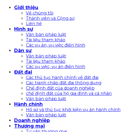
Bỏ
Giới thiệu
qua
Về chúng tôi
nội
Thành viên và Cộng sự
Liên hệ
dung
Hình sự
Văn bản pháp luật
Tài liệu tham khảo
Các vụ án, vụ việc điển hình
Dân sự
Văn bản pháp luật
Tài liệu tham khảo
Các vụ việc, vụ án điển hình
Đất đai
Các thủ tục hành chính về đất đai
Các tranh chấp đất đai thông dụng
Chế định đất của doanh nghiệp
chế định đất của hộ gia đình và cá nhân
Văn bản pháp luật
Hành chính
Hồ sơ và thủ tục khởi kiện vụ án hành chính
Văn bản pháp luật
Doanh nghiệp
Thương mại
Tư vấn thương mại