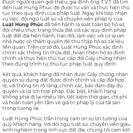
Được người quen giới thiệu, gia đình ông T.V.T đã tìm
đến luật Hùng Phúc để được tư vấn và thực hiện thủ
tục theo quy định của pháp luật. Ngay khi tiếp nhận
vụ việc, đội ngũ luật sư và chuyên viên pháp lý của
Luật Hùng Phúc
đã tiến hành rà soát toàn bộ hồ sơ,
đối chiếu thực trạng thửa đất với các quy định pháp
luật đất đai hiện hành, trao đổi, làm việc với cơ quan
nhà nước có thẩm quyền để thu thập hồ sơ, tài liệu
liên quan. Trên cơ sở đó, Luật Hùng Phúc xác định
chính xác thông tin thửa đất, hoàn thiện hồ sơ đính
chính và thực hiện thủ tục cấp đổi Giấy chứng nhận
theo đúng trình tự, thủ tục pháp luật quy định.
Kết quả, khách hàng đã nhận được Giấy chứng nhận
quyền sử dụng đất được đính chính và cấp đổi hợp
lệ, với thông tin rõ ràng, chính xác, bảo đảm đầy đủ
quyền và lợi ích hợp pháp. Đặc biệt, khách hàng
không phải đi lại nhiều lần, tiết kiệm thời gian, chi phí
và hoàn toàn yên tâm về giá trị pháp lý của tài sản
trong tương lai.
Luật Hùng Phúc trân trọng cảm ơn sự tin tưởng của
quý khách hàng. Với đội ngũ luật sư, chuyên viên giàu
kinh nghiệm trong lĩnh vực đất đai, chúng tôi cam kết