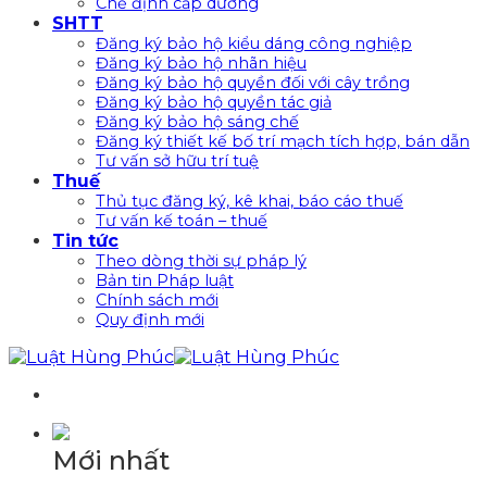
Chế định cấp dưỡng
SHTT
Đăng ký bảo hộ kiểu dáng công nghiệp
Đăng ký bảo hộ nhãn hiệu
Đăng ký bảo hộ quyền đối với cây trồng
Đăng ký bảo hộ quyền tác giả
Đăng ký bảo hộ sáng chế
Đăng ký thiết kế bố trí mạch tích hợp, bán dẫn
Tư vấn sở hữu trí tuệ
Thuế
Thủ tục đăng ký, kê khai, báo cáo thuế
Tư vấn kế toán – thuế
Tin tức
Theo dòng thời sự pháp lý
Bản tin Pháp luật
Chính sách mới
Quy định mới
Mới nhất