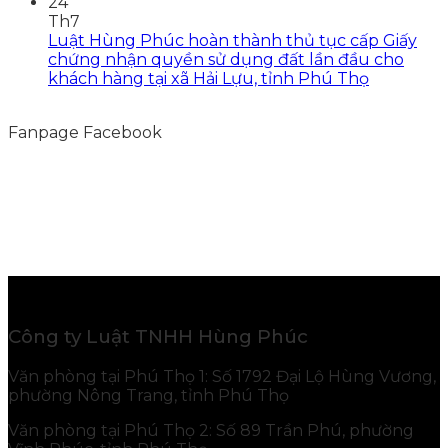
24
Th7
Luật Hùng Phúc hoàn thành thủ tục cấp Giấy
chứng nhận quyền sử dụng đất lần đầu cho
khách hàng tại xã Hải Lựu, tỉnh Phú Thọ
Fanpage Facebook
Công ty Luật TNHH Hùng Phúc
Văn phòng tại Phú Thọ 1: Số 1792 Đại Lộ Hùng Vương,
phường Nông Trang, tỉnh Phú Thọ
Văn phòng tại Phú Thọ 2: Số 89 Trần Phú, phường