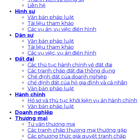
Liên hệ
Hình sự
Văn bản pháp luật
Tài liệu tham khảo
Các vụ án, vụ việc điển hình
Dân sự
Văn bản pháp luật
Tài liệu tham khảo
Các vụ việc, vụ án điển hình
Đất đai
Các thủ tục hành chính về đất đai
Các tranh chấp đất đai thông dụng
Chế định đất của doanh nghiệp
chế định đất của hộ gia đình và cá nhân
Văn bản pháp luật
Hành chính
Hồ sơ và thủ tục khởi kiện vụ án hành chính
Văn bản pháp luật
Doanh nghiệp
Thương mại
Tư vấn thương mại
Các tranh chấp thương mại thường gặp
Các phương thức giải quyết tranh chấp