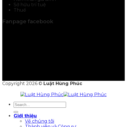
Sở hữu trí tuệ
Thuế
Fanpage facebook
Copyright 2026 ©
Luật Hùng Phúc
Giới thiệu
Về chúng tôi
Thành viên và Cộng sự