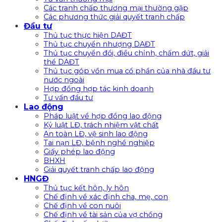
Các tranh chấp thương mại thường gặp
Các phương thức giải quyết tranh chấp
Đầu tư
Thủ tục thực hiện DAĐT
Thủ tục chuyển nhượng DAĐT
Thủ tục chuyển đổi, điều chỉnh, chấm dứt, giải
thể DAĐT
Thủ tục góp vồn mua cổ phần của nhà đầu tư
nước ngoài
Hợp đồng hợp tác kinh doanh
Tư vấn đầu tư
Lao động
Pháp luật về hợp đồng lao động
Kỷ luật LĐ, trách nhiệm vật chất
An toàn LĐ, vệ sinh lao động
Tai nạn LĐ, bệnh nghề nghiệp
Giấy phép lao động
BHXH
Giải quyết tranh chấp lao động
HNGĐ
Thủ tục kết hôn, ly hôn
Chế định về xác định cha, mẹ, con
Chế định về con nuôi
Chế định về tài sản của vợ chồng