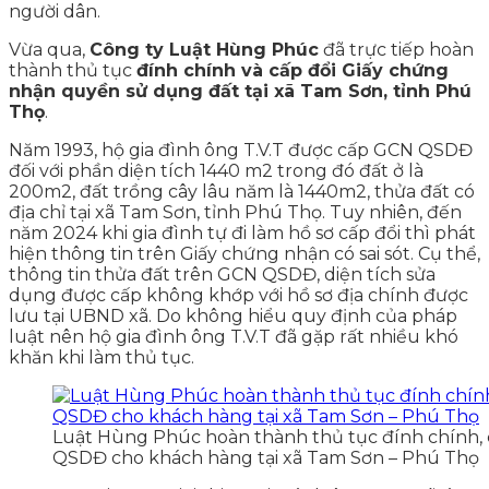
người dân.
Vừa qua,
Công ty Luật Hùng Phúc
đã trực tiếp hoàn
thành thủ tục
đính chính và cấp đổi Giấy chứng
nhận quyền sử dụng đất tại xã Tam Sơn, tỉnh Phú
Thọ
.
Năm 1993, hộ gia đình ông T.V.T được cấp GCN QSDĐ
đối với phần diện tích 1440 m2 trong đó đất ở là
200m2, đất trồng cây lâu năm là 1440m2, thửa đất có
địa chỉ tại xã Tam Sơn, tỉnh Phú Thọ. Tuy nhiên, đến
năm 2024 khi gia đình tự đi làm hồ sơ cấp đổi thì phát
hiện thông tin trên Giấy chứng nhận có sai sót. Cụ thể,
thông tin thửa đất trên GCN QSDĐ, diện tích sửa
dụng được cấp không khớp với hồ sơ địa chính được
lưu tại UBND xã. Do không hiểu quy định của pháp
luật nên hộ gia đình ông T.V.T đã gặp rất nhiều khó
khăn khi làm thủ tục.
Luật Hùng Phúc hoàn thành thủ tục đính chính, c
QSDĐ cho khách hàng tại xã Tam Sơn – Phú Thọ