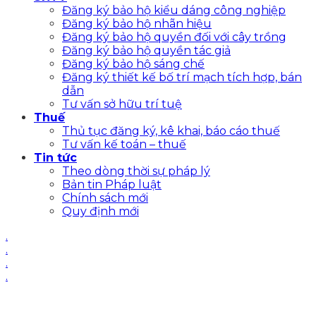
Đăng ký bảo hộ kiểu dáng công nghiệp
Đăng ký bảo hộ nhãn hiệu
Đăng ký bảo hộ quyền đối với cây trồng
Đăng ký bảo hộ quyền tác giả
Đăng ký bảo hộ sáng chế
Đăng ký thiết kế bố trí mạch tích hợp, bán
dẫn
Tư vấn sở hữu trí tuệ
Thuế
Thủ tục đăng ký, kê khai, báo cáo thuế
Tư vấn kế toán – thuế
Tin tức
Theo dòng thời sự pháp lý
Bản tin Pháp luật
Chính sách mới
Quy định mới
.
.
.
.