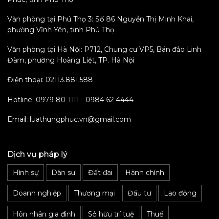
Văn phòng tại Phú Thọ 3: Số 86 Nguyễn Thị Minh Khai,
phường Vĩnh Yên, tỉnh Phú Thọ
Văn phòng tại Hà Nội: P712, Chung cư VP5, Bán đảo Linh
Đàm, phường Hoàng Liệt, TP. Hà Nội
Điện thoại: 02113.881.588
Hotline: 0979 80 1111 - 0984 62 4444
Email: luathungphuc.vn@gmail.com
Dịch vụ pháp lý
Hình sự
Dân sự
Đất đai
Hành chính
Doanh nghiệp
Thương mại
Đầu tư
Lao động
Hôn nhân gia đình
Sở hữu trí tuệ
Thuế