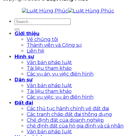
Giới thiệu
Về chúng tôi
Thành viên và Cộng sự
Liên hệ
Hình sự
Văn bản pháp luật
Tài liệu tham khảo
Các vụ án, vụ việc điển hình
Dân sự
Văn bản pháp luật
Tài liệu tham khảo
Các vụ việc, vụ án điển hình
Đất đai
Các thủ tục hành chính về đất đai
Các tranh chấp đất đai thông dụng
Chế định đất của doanh nghiệp
chế định đất của hộ gia đình và cá nhân
Văn bản pháp luật