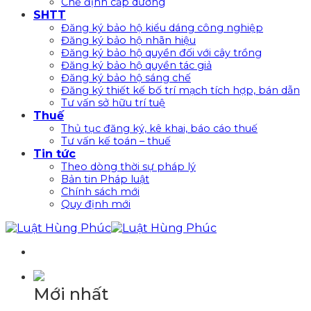
Chế định cấp dưỡng
SHTT
Đăng ký bảo hộ kiểu dáng công nghiệp
Đăng ký bảo hộ nhãn hiệu
Đăng ký bảo hộ quyền đối với cây trồng
Đăng ký bảo hộ quyền tác giả
Đăng ký bảo hộ sáng chế
Đăng ký thiết kế bố trí mạch tích hợp, bán dẫn
Tư vấn sở hữu trí tuệ
Thuế
Thủ tục đăng ký, kê khai, báo cáo thuế
Tư vấn kế toán – thuế
Tin tức
Theo dòng thời sự pháp lý
Bản tin Pháp luật
Chính sách mới
Quy định mới
Mới nhất