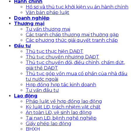
Hành chính
Hồ sơ và thủ tục khởi kiện vụ án hành chính
Văn bản pháp luật
Doanh nghiệp
Thương mại
Tư vấn thương mại
Các tranh chấp thương mại thường gặp
Các phương thức giải quyết tranh chấp
Đầu tư
Thủ tục thực hiện DAĐT
Thủ tục chuyển nhượng DAĐT
Thủ tục chuyển đổi, điều chỉnh, chấm dứt,
giải thể DAĐT
Thủ tục góp vồn mua cổ phần của nhà đầu
tư nước ngoài
Hợp đồng hợp tác kinh doanh
Tư vấn đầu tư
Lao động
Pháp luật về hợp đồng lao động
Kỷ luật LĐ, trách nhiệm vật chất
An toàn LĐ, vệ sinh lao động
Tai nạn LĐ, bệnh nghề nghiệp
Giấy phép lao động
BHXH