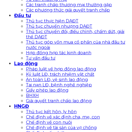
Các tranh chấp thương mại thường gặp
Các phương thức giải quyết tranh chấp
Đầu tư
Thủ tục thực hiện DAĐT
Thủ tục chuyển nhượng DAĐT
Thủ tục chuyển đổi, điều chỉnh, chấm dứt, giải
thể DAĐT
Thủ tục góp vồn mua cổ phần của nhà đầu tư
nước ngoài
Hợp đồng hợp tác kinh doanh
Tư vấn đầu tư
Lao động
Pháp luật về hợp đồng lao động
Kỷ luật LĐ, trách nhiệm vật chất
An toàn LĐ, vệ sinh lao động
Tai nạn LĐ, bệnh nghề nghiệp
Giấy phép lao động
BHXH
Giải quyết tranh chấp lao động
HNGĐ
Thủ tục kết hôn, ly hôn
Chế định về xác định cha, mẹ, con
Chế định về con nuôi
Chế định về tài sản của vợ chồng