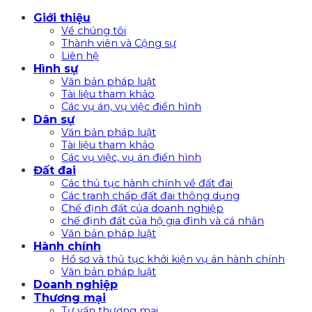
Bỏ
Giới thiệu
qua
Về chúng tôi
nội
Thành viên và Cộng sự
Liên hệ
dung
Hình sự
Văn bản pháp luật
Tài liệu tham khảo
Các vụ án, vụ việc điển hình
Dân sự
Văn bản pháp luật
Tài liệu tham khảo
Các vụ việc, vụ án điển hình
Đất đai
Các thủ tục hành chính về đất đai
Các tranh chấp đất đai thông dụng
Chế định đất của doanh nghiệp
chế định đất của hộ gia đình và cá nhân
Văn bản pháp luật
Hành chính
Hồ sơ và thủ tục khởi kiện vụ án hành chính
Văn bản pháp luật
Doanh nghiệp
Thương mại
Tư vấn thương mại