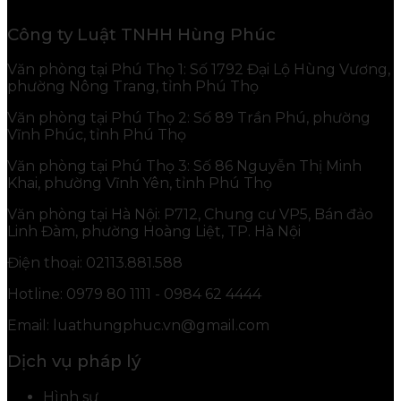
Công ty Luật TNHH Hùng Phúc
Văn phòng tại Phú Thọ 1: Số 1792 Đại Lộ Hùng Vương,
phường Nông Trang, tỉnh Phú Thọ
Văn phòng tại Phú Thọ 2: Số 89 Trần Phú, phường
Vĩnh Phúc, tỉnh Phú Thọ
Văn phòng tại Phú Thọ 3: Số 86 Nguyễn Thị Minh
Khai, phường Vĩnh Yên, tỉnh Phú Thọ
Văn phòng tại Hà Nội: P712, Chung cư VP5, Bán đảo
Linh Đàm, phường Hoàng Liệt, TP. Hà Nội
Điện thoại: 02113.881.588
Hotline: 0979 80 1111 - 0984 62 4444
Email: luathungphuc.vn@gmail.com
Dịch vụ pháp lý
Hình sự