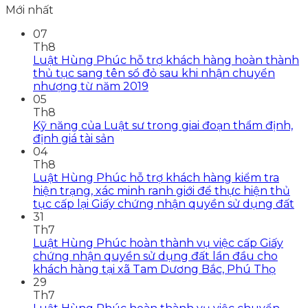
Mới nhất
07
Th8
Luật Hùng Phúc hỗ trợ khách hàng hoàn thành
thủ tục sang tên sổ đỏ sau khi nhận chuyển
nhượng từ năm 2019
05
Th8
Kỹ năng của Luật sư trong giai đoạn thẩm định,
định giá tài sản
04
Th8
Luật Hùng Phúc hỗ trợ khách hàng kiểm tra
hiện trạng, xác minh ranh giới để thực hiện thủ
tục cấp lại Giấy chứng nhận quyền sử dụng đất
31
Th7
Luật Hùng Phúc hoàn thành vụ việc cấp Giấy
chứng nhận quyền sử dụng đất lần đầu cho
khách hàng tại xã Tam Dương Bắc, Phú Thọ
29
Th7