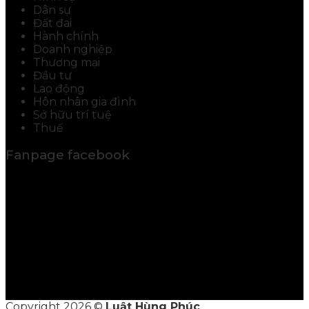
Dân sự
Đất đai
Hành chính
Doanh nghiệp
Thương mại
Đầu tư
Lao động
Hôn nhân gia đình
Sở hữu trí tuệ
Thuế
Fanpage facebook
Copyright 2026 ©
Luật Hùng Phúc