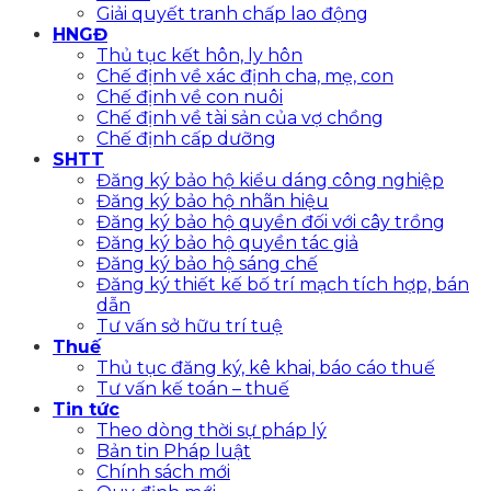
Giải quyết tranh chấp lao động
HNGĐ
Thủ tục kết hôn, ly hôn
Chế định về xác định cha, mẹ, con
Chế định về con nuôi
Chế định về tài sản của vợ chồng
Chế định cấp dưỡng
SHTT
Đăng ký bảo hộ kiểu dáng công nghiệp
Đăng ký bảo hộ nhãn hiệu
Đăng ký bảo hộ quyền đối với cây trồng
Đăng ký bảo hộ quyền tác giả
Đăng ký bảo hộ sáng chế
Đăng ký thiết kế bố trí mạch tích hợp, bán
dẫn
Tư vấn sở hữu trí tuệ
Thuế
Thủ tục đăng ký, kê khai, báo cáo thuế
Tư vấn kế toán – thuế
Tin tức
Theo dòng thời sự pháp lý
Bản tin Pháp luật
Chính sách mới