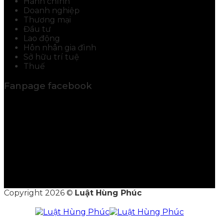
Hành chính
Doanh nghiệp
Thương mại
Đầu tư
Lao động
Hôn nhân gia đình
Sở hữu trí tuệ
Thuế
Fanpage facebook
Copyright 2026 ©
Luật Hùng Phúc