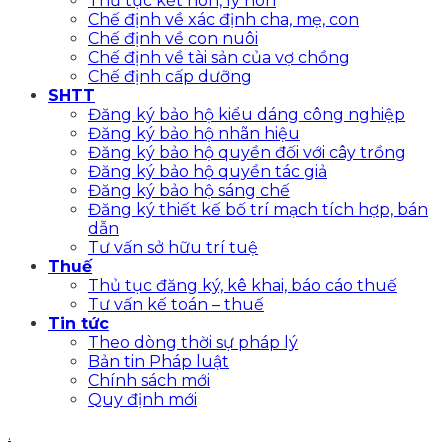
Thủ tục kết hôn, ly hôn
Chế định về xác định cha, mẹ, con
Chế định về con nuôi
Chế định về tài sản của vợ chồng
Chế định cấp dưỡng
SHTT
Đăng ký bảo hộ kiểu dáng công nghiệp
Đăng ký bảo hộ nhãn hiệu
Đăng ký bảo hộ quyền đối với cây trồng
Đăng ký bảo hộ quyền tác giả
Đăng ký bảo hộ sáng chế
Đăng ký thiết kế bố trí mạch tích hợp, bán
dẫn
Tư vấn sở hữu trí tuệ
Thuế
Thủ tục đăng ký, kê khai, báo cáo thuế
Tư vấn kế toán – thuế
Tin tức
Theo dòng thời sự pháp lý
Bản tin Pháp luật
Chính sách mới
Quy định mới
.