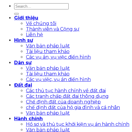
Giới thiệu
Về chúng tôi
Thành viên và Cộng sự
Liên hệ
Hình sự
Văn bản pháp luật
Tài liệu tham khảo
Các vụ án, vụ việc điển hình
Dân sự
Văn bản pháp luật
Tài liệu tham khảo
Các vụ việc, vụ án điển hình
Đất đai
Các thủ tục hành chính về đất đai
Các tranh chấp đất đai thông dụng
Chế định đất của doanh nghiệp
chế định đất của hộ gia đình và cá nhân
Văn bản pháp luật
Hành chính
Hồ sơ và thủ tục khởi kiện vụ án hành chính
Văn bản pháp luật