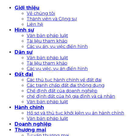
Bỏ
Giới thiệu
qua
Về chúng tôi
nội
Thành viên và Cộng sự
Liên hệ
dung
Hình sự
Văn bản pháp luật
Tài liệu tham khảo
Các vụ án, vụ việc điển hình
Dân sự
Văn bản pháp luật
Tài liệu tham khảo
Các vụ việc, vụ án điển hình
Đất đai
Các thủ tục hành chính về đất đai
Các tranh chấp đất đai thông dụng
Chế định đất của doanh nghiệp
chế định đất của hộ gia đình và cá nhân
Văn bản pháp luật
Hành chính
Hồ sơ và thủ tục khởi kiện vụ án hành chính
Văn bản pháp luật
Doanh nghiệp
Thương mại
Tư vấn thương mại