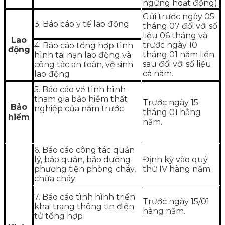
ngừng hoạt động).
Gửi trước ngày 05
3. Báo cáo y tế lao động
tháng 07 đối với số
liệu 06 tháng và
Lao
trước ngày 10
4. Báo cáo tổng hợp tình
động
tháng 01 năm liền
hình tai nạn lao động và
sau đối với số liệu
công tác an toàn, vệ sinh
cả năm.
lao động
5. Báo cáo về tình hình
tham gia bảo hiểm thất
Trước ngày 15
Bảo
nghiệp của năm trước
tháng 01 hằng
hiểm
năm.
6. Báo cáo công tác quản
lý, bảo quản, bảo dưỡng
Định kỳ vào quý
phương tiện phòng cháy,
thứ IV hàng năm.
chữa cháy
7. Báo cáo tình hình triển
Trước ngày 15/01
khai trang thông tin điện
hàng năm.
tử tổng hợp