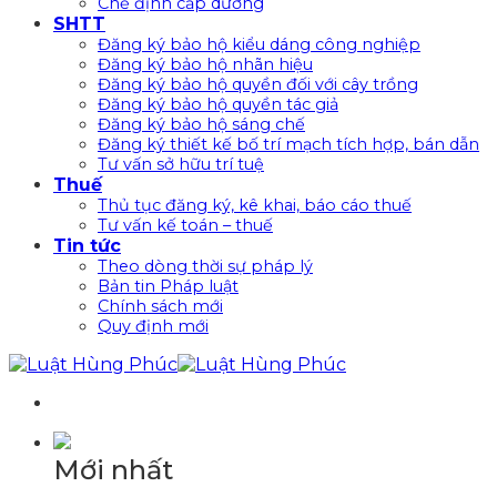
Chế định cấp dưỡng
SHTT
Đăng ký bảo hộ kiểu dáng công nghiệp
Đăng ký bảo hộ nhãn hiệu
Đăng ký bảo hộ quyền đối với cây trồng
Đăng ký bảo hộ quyền tác giả
Đăng ký bảo hộ sáng chế
Đăng ký thiết kế bố trí mạch tích hợp, bán dẫn
Tư vấn sở hữu trí tuệ
Thuế
Thủ tục đăng ký, kê khai, báo cáo thuế
Tư vấn kế toán – thuế
Tin tức
Theo dòng thời sự pháp lý
Bản tin Pháp luật
Chính sách mới
Quy định mới
Mới nhất