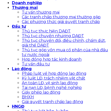
Doanh nghiệp
Thương mại
Tư vấn thương mại
Các tranh chấp thương mại thường gặp
Các phương thức giải quyết tranh chấp
Đầu tư
Thủ tục thực hiện DAĐT
Thủ tục chuyển nhượng DAĐT
Thủ tục chuyển đổi, điều chỉnh, chấm dứt,
giải thể DAĐT
Thủ tục góp vồn mua cổ phần của nhà đầu
tư nước ngoài
Hợp đồng hợp tác kinh doanh
Tư vấn đầu tư
Lao động
Pháp luật về hợp đồng lao động
Kỷ luật LĐ, trách nhiệm vật chất
An toàn LĐ, vệ sinh lao động
Tai nạn LĐ, bệnh nghề nghiệp
Giấy phép lao động
BHXH
Giải quyết tranh chấp lao động
HNGĐ