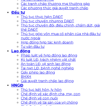
Các tranh chấp thương mại thường gặp
Các phương thức giải quyết tranh chấp
Đầu tư
Thủ tục thực hiện DAĐT
Thủ tục chuyển nhượng DAĐT
Thủ tục chuyển đổi, điều chỉnh, chấm dứt, giải
thể DAĐT
Thủ tục góp vồn mua cổ phần của nhà đầu tư
nước ngoài
Hợp đồng hợp tác kinh doanh
Tư vấn đầu tư
Lao động
Pháp luật về hợp đồng lao động
Kỷ luật LĐ, trách nhiệm vật chất
An toàn LĐ, vệ sinh lao động
Tai nạn LĐ, bệnh nghề nghiệp
Giấy phép lao động
BHXH
Giải quyết tranh chấp lao động
HNGĐ
Thủ tục kết hôn, ly hôn
Chế định về xác định cha, mẹ, con
Chế định về con nuôi
Chế định về tài sản của vợ chồng