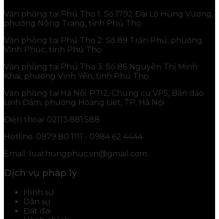
Văn phòng tại Phú Thọ 1: Số 1792 Đại Lộ Hùng Vương,
phường Nông Trang, tỉnh Phú Thọ
Văn phòng tại Phú Thọ 2: Số 89 Trần Phú, phường
Vĩnh Phúc, tỉnh Phú Thọ
Văn phòng tại Phú Thọ 3: Số 86 Nguyễn Thị Minh
Khai, phường Vĩnh Yên, tỉnh Phú Thọ
Văn phòng tại Hà Nội: P712, Chung cư VP5, Bán đảo
Linh Đàm, phường Hoàng Liệt, TP. Hà Nội
Điện thoại: 02113.881.588
Hotline: 0979 80 1111 - 0984 62 4444
Email: luathungphuc.vn@gmail.com
Dịch vụ pháp lý
Hình sự
Dân sự
Đất đai