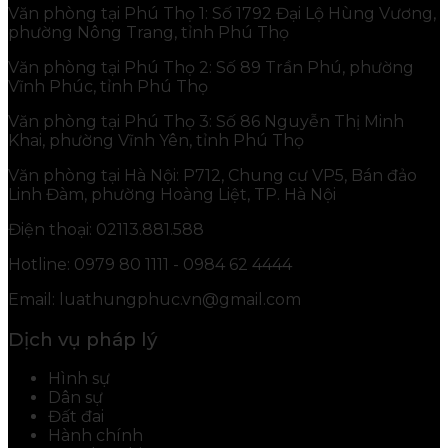
Văn phòng tại Phú Thọ 1: Số 1792 Đại Lộ Hùng Vương,
phường Nông Trang, tỉnh Phú Thọ
Văn phòng tại Phú Thọ 2: Số 89 Trần Phú, phường
Vĩnh Phúc, tỉnh Phú Thọ
Văn phòng tại Phú Thọ 3: Số 86 Nguyễn Thị Minh
Khai, phường Vĩnh Yên, tỉnh Phú Thọ
Văn phòng tại Hà Nội: P712, Chung cư VP5, Bán đảo
Linh Đàm, phường Hoàng Liệt, TP. Hà Nội
Điện thoại: 02113.881.588
Hotline: 0979 80 1111 - 0984 62 4444
Email: luathungphuc.vn@gmail.com
Dịch vụ pháp lý
Hình sự
Dân sự
Đất đai
Hành chính