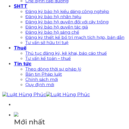
Chế định cấp dưỡng
SHTT
Đăng ký bảo hộ kiểu dáng công nghiệp
Đăng ký bảo hộ nhãn hiệu
Đăng ký bảo hộ quyền đối với cây trồng
Đăng ký bảo hộ quyền tác giả
Đăng ký bảo hộ sáng chế
Đăng ký thiết kế bố trí mạch tích hợp, bán dẫn
Tư vấn sở hữu trí tuệ
Thuế
Thủ tục đăng ký, kê khai, báo cáo thuế
Tư vấn kế toán – thuế
Tin tức
Theo dòng thời sự pháp lý
Bản tin Pháp luật
Chính sách mới
Quy định mới
Mới nhất