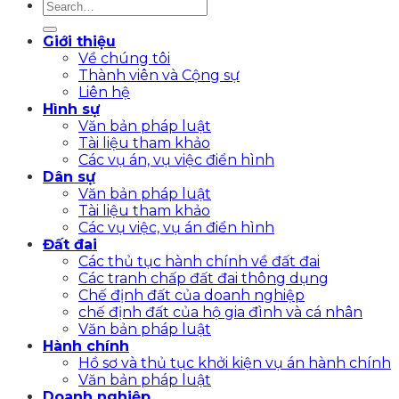
Giới thiệu
Về chúng tôi
Thành viên và Cộng sự
Liên hệ
Hình sự
Văn bản pháp luật
Tài liệu tham khảo
Các vụ án, vụ việc điển hình
Dân sự
Văn bản pháp luật
Tài liệu tham khảo
Các vụ việc, vụ án điển hình
Đất đai
Các thủ tục hành chính về đất đai
Các tranh chấp đất đai thông dụng
Chế định đất của doanh nghiệp
chế định đất của hộ gia đình và cá nhân
Văn bản pháp luật
Hành chính
Hồ sơ và thủ tục khởi kiện vụ án hành chính
Văn bản pháp luật
Doanh nghiệp