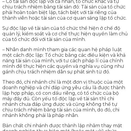
– Có tài sản độc lập với cá nhân, tổ chức khác và tự
chịu trách nhiệm bằng tài sản đó: Tài sản của tổ chức
phải hoàn toàn biệt lập, tách biệt với tài riêng của
thành viên hoặc tài sản của cơ quan sáng lập tổ chức.
Sự độc lập về tài sản của tổ chức thể hiện ở chế độ
quản lý, kiểm soát và cơ chế thực hiện quyền làm chủ
của tổ chức đối với tài sản của mình.
– Nhân danh mình tham gia các quan hệ pháp luật
một cách độc lập: Tổ chức bằng các điều kiện và khả
năng tài sản của mình, với tư cách pháp lí của chính
mình để thực hiện các quyền và nghĩa vụ cũng như
gánh chịu trách nhiệm dân sự phát sinh từ đó.
Theo đó, chi nhánh chỉ là một đơn vị thuộc của một
doanh nghiệp và chỉ đáp ứng yêu cầu là được thành
lập hợp pháp, có con dấu riêng, có tổ chức của bộ
máy đầy đủ. Còn yếu tố độc lập về tài sản thì chi
nhánh chưa đáp ứng được và cũng không thể tự
chịu trách nhiệm bằng tài sản của mình, do đó, chi
nhánh không phải là pháp nhân.
Bản chất chi nhánh được thành lập nhằm thay mặt