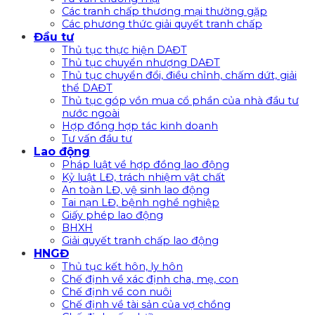
Các tranh chấp thương mại thường gặp
Các phương thức giải quyết tranh chấp
Đầu tư
Thủ tục thực hiện DAĐT
Thủ tục chuyển nhượng DAĐT
Thủ tục chuyển đổi, điều chỉnh, chấm dứt, giải
thể DAĐT
Thủ tục góp vồn mua cổ phần của nhà đầu tư
nước ngoài
Hợp đồng hợp tác kinh doanh
Tư vấn đầu tư
Lao động
Pháp luật về hợp đồng lao động
Kỷ luật LĐ, trách nhiệm vật chất
An toàn LĐ, vệ sinh lao động
Tai nạn LĐ, bệnh nghề nghiệp
Giấy phép lao động
BHXH
Giải quyết tranh chấp lao động
HNGĐ
Thủ tục kết hôn, ly hôn
Chế định về xác định cha, mẹ, con
Chế định về con nuôi
Chế định về tài sản của vợ chồng