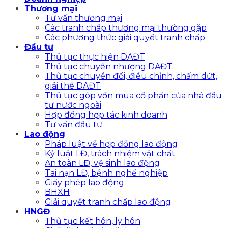
Thương mại
Tư vấn thương mại
Các tranh chấp thương mại thường gặp
Các phương thức giải quyết tranh chấp
Đầu tư
Thủ tục thực hiện DAĐT
Thủ tục chuyển nhượng DAĐT
Thủ tục chuyển đổi, điều chỉnh, chấm dứt,
giải thể DAĐT
Thủ tục góp vồn mua cổ phần của nhà đầu
tư nước ngoài
Hợp đồng hợp tác kinh doanh
Tư vấn đầu tư
Lao động
Pháp luật về hợp đồng lao động
Kỷ luật LĐ, trách nhiệm vật chất
An toàn LĐ, vệ sinh lao động
Tai nạn LĐ, bệnh nghề nghiệp
Giấy phép lao động
BHXH
Giải quyết tranh chấp lao động
HNGĐ
Thủ tục kết hôn, ly hôn