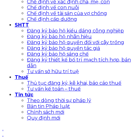
Chế định về xác định cha, mẹ, con
Chế định về con nuôi
Chế định về tài sản của vợ chồng
Chế định cấp dưỡng
SHTT
Đăng ký bảo hộ kiểu dáng công nghiệp
Đăng ký bảo hộ nhãn hiệu
Đăng ký bảo hộ quyền đối với cây trồng
Đăng ký bảo hộ quyền tác giả
Đăng ký bảo hộ sáng chế
Đăng ký thiết kế bố trí mạch tích hợp, bán
dẫn
Tư vấn sở hữu trí tuệ
Thuế
Thủ tục đăng ký, kê khai, báo cáo thuế
Tư vấn kế toán – thuế
Tin tức
Theo dòng thời sự pháp lý
Bản tin Pháp luật
Chính sách mới
Quy định mới
.
.