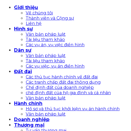
Bỏ
Giới thiệu
qua
Về chúng tôi
nội
Thành viên và Cộng sự
Liên hệ
dung
Hình sự
Văn bản pháp luật
Tài liệu tham khảo
Các vụ án, vụ việc điển hình
Dân sự
Văn bản pháp luật
Tài liệu tham khảo
Các vụ việc, vụ án điển hình
Đất đai
Các thủ tục hành chính về đất đai
Các tranh chấp đất đai thông dụng
Chế định đất của doanh nghiệp
chế định đất của hộ gia đình và cá nhân
Văn bản pháp luật
Hành chính
Hồ sơ và thủ tục khởi kiện vụ án hành chính
Văn bản pháp luật
Doanh nghiệp
Thương mại
Tư vấn thương mại