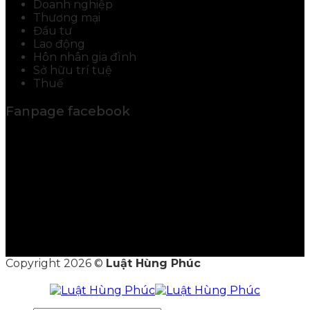
Doanh nghiệp
Thương mại
Đầu tư
Lao động
Hôn nhân gia đình
Sở hữu trí tuệ
Thuế
Fanpage facebook
Copyright 2026 ©
Luật Hùng Phúc