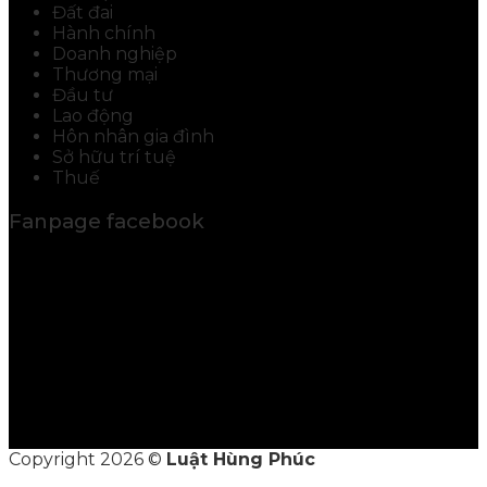
Đất đai
Hành chính
Doanh nghiệp
Thương mại
Đầu tư
Lao động
Hôn nhân gia đình
Sở hữu trí tuệ
Thuế
Fanpage facebook
Copyright 2026 ©
Luật Hùng Phúc