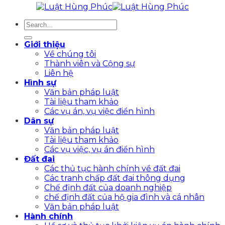
Giới thiệu
Về chúng tôi
Thành viên và Cộng sự
Liên hệ
Hình sự
Văn bản pháp luật
Tài liệu tham khảo
Các vụ án, vụ việc điển hình
Dân sự
Văn bản pháp luật
Tài liệu tham khảo
Các vụ việc, vụ án điển hình
Đất đai
Các thủ tục hành chính về đất đai
Các tranh chấp đất đai thông dụng
Chế định đất của doanh nghiệp
chế định đất của hộ gia đình và cá nhân
Văn bản pháp luật
Hành chính