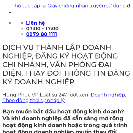
n thủ tục cấp lại Giấy chứng nhận quyền sử dụng đất
|
Lu
Liên hệ
07:00 - 17:00
0979 80 1111
DỊCH VỤ THÀNH LẬP DOANH
NGHIỆP, ĐĂNG KÝ HOẠT ĐỘNG
CHI NHÁNH, VĂN PHÒNG ĐẠI
DIỆN, THAY ĐỔI THÔNG TIN ĐĂNG
KÝ DOANH NGHIỆP
Hùng Phúc VP Luật sư
247 lượt xem
Doanh nghiệp
,
Theo dòng thời sự pháp lý
Bạn muốn bắt đầu hoạt động kinh doanh?
Và khi doanh nghiệp đã sẵn sàng mở rộng
hoạt động kinh doanh hoặc trong quá trình
hoạt động doanh nghiệp muốn thay đổi