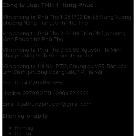
Công ty Luật TNHH Hùng Phúc
Văn phòng tại Phú Thọ 1: Số 1792 Đại Lộ Hùng Vương,
phường Nông Trang, tỉnh Phú Thọ
Văn phòng tại Phú Thọ 2: Số 89 Trần Phú, phường
Vĩnh Phúc, tỉnh Phú Thọ
Văn phòng tại Phú Thọ 3: Số 86 Nguyễn Thị Minh
Khai, phường Vĩnh Yên, tỉnh Phú Thọ
Văn phòng tại Hà Nội: P712, Chung cư VP5, Bán đảo
Linh Đàm, phường Hoàng Liệt, TP. Hà Nội
Điện thoại: 02113.881.588
Hotline: 0979 80 1111 - 0984 62 4444
Email: luathungphuc.vn@gmail.com
Dịch vụ pháp lý
Hình sự
Dân sự