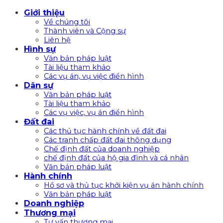
Bỏ
Giới thiệu
qua
Về chúng tôi
nội
Thành viên và Cộng sự
Liên hệ
dung
Hình sự
Văn bản pháp luật
Tài liệu tham khảo
Các vụ án, vụ việc điển hình
Dân sự
Văn bản pháp luật
Tài liệu tham khảo
Các vụ việc, vụ án điển hình
Đất đai
Các thủ tục hành chính về đất đai
Các tranh chấp đất đai thông dụng
Chế định đất của doanh nghiệp
chế định đất của hộ gia đình và cá nhân
Văn bản pháp luật
Hành chính
Hồ sơ và thủ tục khởi kiện vụ án hành chính
Văn bản pháp luật
Doanh nghiệp
Thương mại
Tư vấn thương mại