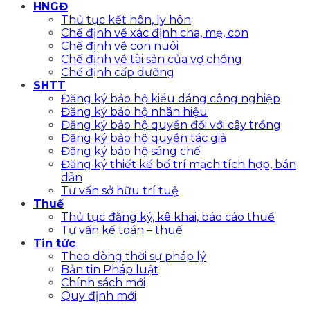
HNGĐ
Thủ tục kết hôn, ly hôn
Chế định về xác định cha, mẹ, con
Chế định về con nuôi
Chế định về tài sản của vợ chồng
Chế định cấp dưỡng
SHTT
Đăng ký bảo hộ kiểu dáng công nghiệp
Đăng ký bảo hộ nhãn hiệu
Đăng ký bảo hộ quyền đối với cây trồng
Đăng ký bảo hộ quyền tác giả
Đăng ký bảo hộ sáng chế
Đăng ký thiết kế bố trí mạch tích hợp, bán
dẫn
Tư vấn sở hữu trí tuệ
Thuế
Thủ tục đăng ký, kê khai, báo cáo thuế
Tư vấn kế toán – thuế
Tin tức
Theo dòng thời sự pháp lý
Bản tin Pháp luật
Chính sách mới
Quy định mới