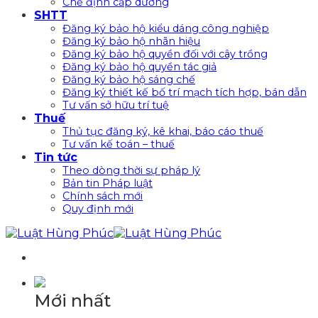
Chế định cấp dưỡng
SHTT
Đăng ký bảo hộ kiểu dáng công nghiệp
Đăng ký bảo hộ nhãn hiệu
Đăng ký bảo hộ quyền đối với cây trồng
Đăng ký bảo hộ quyền tác giả
Đăng ký bảo hộ sáng chế
Đăng ký thiết kế bố trí mạch tích hợp, bán dẫn
Tư vấn sở hữu trí tuệ
Thuế
Thủ tục đăng ký, kê khai, báo cáo thuế
Tư vấn kế toán – thuế
Tin tức
Theo dòng thời sự pháp lý
Bản tin Pháp luật
Chính sách mới
Quy định mới
Mới nhất