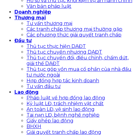
Hồ sơ và thủ tục khởi kiện vụ án hành chính
Văn bản pháp luật
Doanh nghiệp
Thương mại
Tư vấn thương mại
Các tranh chấp thương mại thường gặp
Các phương thức giải quyết tranh chấp
Đầu tư
Thủ tục thực hiện DAĐT
Thủ tục chuyển nhượng DAĐT
Thủ tục chuyển đổi, điều chỉnh, chấm dứt,
giải thể DAĐT
Thủ tục góp vồn mua cổ phần của nhà đầu
tư nước ngoài
Hợp đồng hợp tác kinh doanh
Tư vấn đầu tư
Lao động
Pháp luật về hợp đồng lao động
Kỷ luật LĐ, trách nhiệm vật chất
An toàn LĐ, vệ sinh lao động
Tai nạn LĐ, bệnh nghề nghiệp
Giấy phép lao động
BHXH
Giải quyết tranh chấp lao động