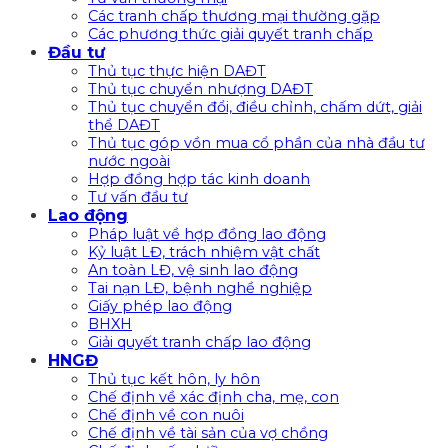
Các tranh chấp thương mại thường gặp
Các phương thức giải quyết tranh chấp
Đầu tư
Thủ tục thực hiện DAĐT
Thủ tục chuyển nhượng DAĐT
Thủ tục chuyển đổi, điều chỉnh, chấm dứt, giải
thể DAĐT
Thủ tục góp vồn mua cổ phần của nhà đầu tư
nước ngoài
Hợp đồng hợp tác kinh doanh
Tư vấn đầu tư
Lao động
Pháp luật về hợp đồng lao động
Kỷ luật LĐ, trách nhiệm vật chất
An toàn LĐ, vệ sinh lao động
Tai nạn LĐ, bệnh nghề nghiệp
Giấy phép lao động
BHXH
Giải quyết tranh chấp lao động
HNGĐ
Thủ tục kết hôn, ly hôn
Chế định về xác định cha, mẹ, con
Chế định về con nuôi
Chế định về tài sản của vợ chồng