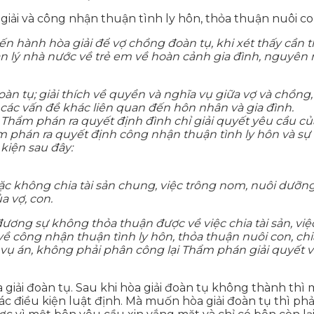
iải và công nhận thuận tình ly hôn, thỏa thuận nuôi con,
 tiến hành hòa giải để vợ chồng đoàn tụ, khi xét thấy cần
ản lý nhà nước về trẻ em về hoàn cảnh gia đình, nguyê
n tụ; giải thích về quyền và nghĩa vụ giữa vợ và chồng, 
 các vấn đề khác liên quan đến hôn nhân và gia đình.
ì Thẩm phán ra quyết định đình chỉ giải quyết yêu cầu củ
m phán ra quyết định công nhận thuận tình ly hôn và sự
 kiện sau đây:
ặc không chia tài sản chung, việc trông nom, nuôi dưỡng
a vợ, con.
ương sự không thỏa thuận được về việc chia tài sản, việ
về công nhận thuận tình ly hôn, thỏa thuận nuôi con, chia 
 vụ án, không phải phân công lại Thẩm phán giải quyết v
a giải đoàn tụ. Sau khi hòa giải đoàn tụ không thành th
 điều kiện luật định. Mà muốn hòa giải đoàn tụ thì phải