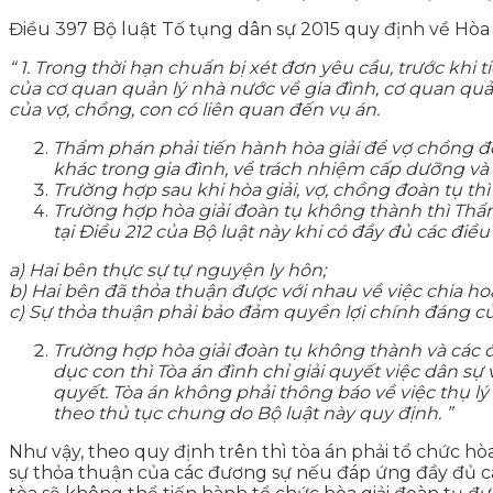
Điều 397 Bộ luật Tố tụng dân sự 2015 quy định về Hòa g
“ 1. Trong thời hạn chuẩn bị xét đơn yêu cầu, trước khi
của cơ quan quản lý nhà nước về gia đình, cơ quan qu
của vợ, chồng, con có liên quan đến vụ án.
Thẩm phán phải tiến hành hòa giải để vợ chồng đoà
khác trong gia đình, về trách nhiệm cấp dưỡng và
Trường hợp sau khi hòa giải, vợ, chồng đoàn tụ th
Trường hợp hòa giải đoàn tụ không thành thì Thẩ
tại Điều 212 của Bộ luật này khi có đầy đủ các điều
a) Hai bên thực sự tự nguyện ly hôn;
b) Hai bên đã thỏa thuận được với nhau về việc chia ho
c) Sự thỏa thuận phải bảo đảm quyền lợi chính đáng củ
Trường hợp hòa giải đoàn tụ không thành và các đ
dục con thì Tòa án đình chỉ giải quyết việc dân sự 
quyết. Tòa án không phải thông báo về việc thụ lý
theo thủ tục chung do Bộ luật này quy định. ”
Như vậy, theo quy định trên thì tòa án phải tổ chức hò
sự thỏa thuận của các đương sự nếu đáp ứng đầy đủ các