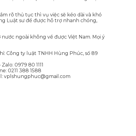
m rõ thủ tục thì vụ việc sẽ kéo dài và khó
ùng Luật sư để được hỗ trợ nhanh chóng,
 nước ngoài không về được Việt Nam. Mọi ý
hỉ: Công ty luật TNHH Hùng Phúc, số 89
– Zalo: 0979 80 1111
ne: 0211 388 1588
l: vplshungphuc@gmail.com