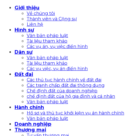
Bỏ
Giới thiệu
qua
Về chúng tôi
nội
Thành viên và Cộng sự
Liên hệ
dung
Hình sự
Văn bản pháp luật
Tài liệu tham khảo
Các vụ án, vụ việc điển hình
Dân sự
Văn bản pháp luật
Tài liệu tham khảo
Các vụ việc, vụ án điển hình
Đất đai
Các thủ tục hành chính về đất đai
Các tranh chấp đất đai thông dụng
Chế định đất của doanh nghiệp
chế định đất của hộ gia đình và cá nhân
Văn bản pháp luật
Hành chính
Hồ sơ và thủ tục khởi kiện vụ án hành chính
Văn bản pháp luật
Doanh nghiệp
Thương mại
Tư vấn thương mại