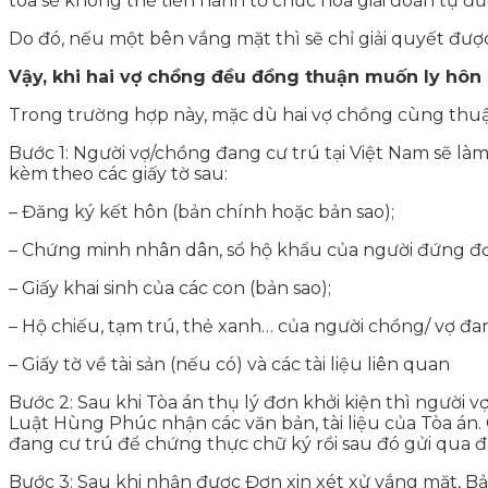
tòa sẽ không thể tiến hành tổ chức hòa giải đoàn tụ đượ
Do đó, nếu một bên vắng mặt thì sẽ chỉ giải quyết được
Vậy, khi hai vợ chồng đều đồng thuận muốn ly hôn
Trong trường hợp này, mặc dù hai vợ chồng cùng thuậ
Bước 1: Người vợ/chồng đang cư trú tại Việt Nam sẽ làm
kèm theo các giấy tờ sau:
– Đăng ký kết hôn (bản chính hoặc bản sao);
– Chứng minh nhân dân, sổ hộ khẩu của người đứng đơ
– Giấy khai sinh của các con (bản sao);
– Hộ chiếu, tạm trú, thẻ xanh… của người chồng/ vợ đa
– Giấy tờ về tài sản (nếu có) và các tài liệu liên quan
Bước 2: Sau khi Tòa án thụ lý đơn khởi kiện thì người 
Luật Hùng Phúc nhận các văn bản, tài liệu của Tòa án.
đang cư trú để chứng thực chữ ký rồi sau đó gửi qua đ
Bước 3: Sau khi nhận được Đơn xin xét xử vắng mặt, Bản