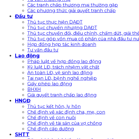
Các tranh chấp thương mại thường gặp
Các phương thức giải quyết tranh chấp
Đầu tư
Thủ tục thực hiện DAĐT
Thủ tục chuyển nhượng DAĐT
Thủ tục chuyển đổi, điều chỉnh, chấm dứt, giải t
Thủ tục góp vồn mua cổ phần của nhà đầu tư nư
Hợp đồng hợp tác kinh doanh
Tư vấn đầu tư
Lao động
Pháp luật về hợp đồng lao động
Kỷ luật LĐ, trách nhiệm vật chất
An toàn LĐ, vệ sinh lao động
Tai nạn LĐ, bệnh nghề nghiệp
Giấy phép lao động
BHXH
Giải quyết tranh chấp lao động
HNGĐ
Thủ tục kết hôn, ly hôn
Chế định về xác định cha, mẹ, con
Chế định về con nuôi
Chế định về tài sản của vợ chồng
Chế định cấp dưỡng
SHTT