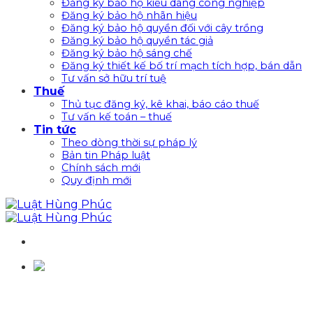
Đăng ký bảo hộ kiểu dáng công nghiệp
Đăng ký bảo hộ nhãn hiệu
Đăng ký bảo hộ quyền đối với cây trồng
Đăng ký bảo hộ quyền tác giả
Đăng ký bảo hộ sáng chế
Đăng ký thiết kế bố trí mạch tích hợp, bán dẫn
Tư vấn sở hữu trí tuệ
Thuế
Thủ tục đăng ký, kê khai, báo cáo thuế
Tư vấn kế toán – thuế
Tin tức
Theo dòng thời sự pháp lý
Bản tin Pháp luật
Chính sách mới
Quy định mới