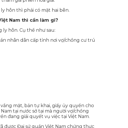
tham gia phiên hòa giải.
y hôn thì phải có mặt hai bên.
iệt Nam thì cần làm gì?
ly hôn. Cụ thể như sau:
 án nhân dân cấp tỉnh nơi vợ/chồng cư trú
ử vắng mặt, bản tự khai, giấy ủy quyền cho
t Nam tại nước sở tại mà người vợ/chồng
 đang giải quyết vụ việc tại Việt Nam.
) đã được Đại sứ quán Việt Nam chứng thực