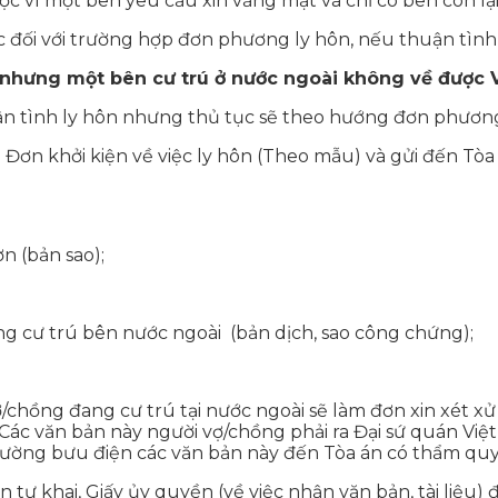
c vì một bên yêu cầu xin vắng mặt và chỉ có bên còn lại 
 đối với trường hợp đơn phương ly hôn, nếu thuận tình l
 nhưng một bên cư trú ở nước ngoài không về được V
n tình ly hôn nhưng thủ tục sẽ theo hướng đơn phương 
 Đơn khởi kiện về việc ly hôn (Theo mẫu) và gửi đến Tòa
n (bản sao);
ng cư trú bên nước ngoài (bản dịch, sao công chứng);
vợ/chồng đang cư trú tại nước ngoài sẽ làm đơn xin xét x
 Các văn bản này người vợ/chồng phải ra Đại sứ quán Việ
ường bưu điện các văn bản này đến Tòa án có thẩm quyền
 tự khai, Giấy ủy quyền (về việc nhận văn bản, tài liệu