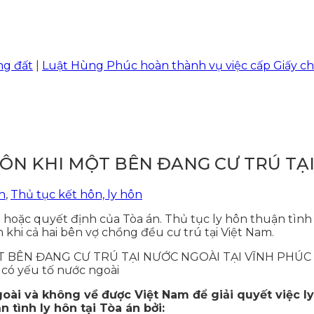
|
Luật Hùng Phúc hoàn thành vụ việc cấp Giấy chứng n
HÔN KHI MỘT BÊN ĐANG CƯ TRÚ TẠ
h
,
Thủ tục kết hôn, ly hôn
 hoặc quyết định của Tòa án. Thủ tục ly hôn thuận tình
 khi cả hai bên vợ chồng đều cư trú tại Việt Nam.
ước ngoài
ài và không về được Việt Nam để giải quyết việc ly 
tình ly hôn tại Tòa án bởi: