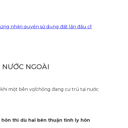
hận quyền sử dụng đất lần đầu cho khách hàng tại xã
I NƯỚC NGOÀI
 khi một bên vợ/chồng đang cư trú tại nước
hôn thì dù hai bên thuận tình ly hôn