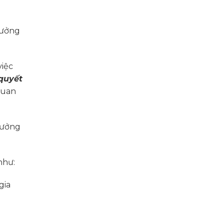
hưởng
việc
 quyết
quan
hưởng
như:
gia