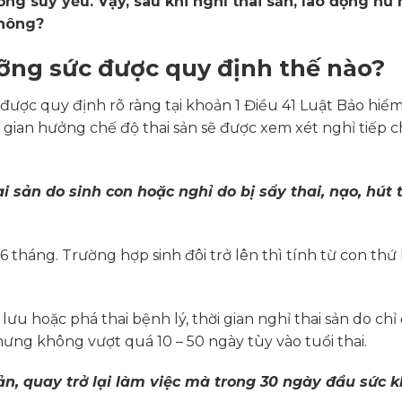
ng suy yếu. Vậy, sau khi nghỉ thai sản, lao động nữ 
không?
ưỡng sức được quy định thế nào?
được quy định rõ ràng tại khoản 1 Điều 41 Luật Bảo hiểm
 gian hưởng chế độ thai sản sẽ được xem xét nghỉ tiếp 
i sản do sinh con hoặc nghỉ do bị sẩy thai, nạo, hút t
6 tháng. Trường hợp sinh đôi trở lên thì tính từ con thứ h
t lưu hoặc phá thai bệnh lý, thời gian nghỉ thai sản do chỉ
ng không vượt quá 10 – 50 ngày tùy vào tuổi thai.
sản, quay trở lại làm việc mà trong 30 ngày đầu sức 