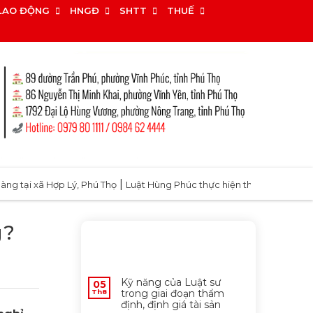
LAO ĐỘNG
HNGĐ
SHTT
THUẾ
|
xã Hợp Lý, Phú Thọ
Luật Hùng Phúc thực hiện thành công thủ tục tác
g?
MỚI NHẤT
Kỹ năng của Luật sư
05
trong giai đoạn thẩm
Th8
định, định giá tài sản