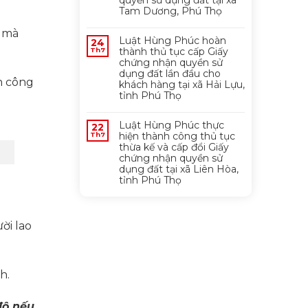
quyền sử dụng đất tại xã
Tam Dương, Phú Thọ
n mà
Luật Hùng Phúc hoàn
24
thành thủ tục cấp Giấy
Th7
chứng nhận quyền sử
dụng đất lần đầu cho
h công
khách hàng tại xã Hải Lựu,
tỉnh Phú Thọ
Luật Hùng Phúc thực
22
hiện thành công thủ tục
Th7
thừa kế và cấp đổi Giấy
chứng nhận quyền sử
dụng đất tại xã Liên Hòa,
tỉnh Phú Thọ
ời lao
FANPAGE FACEBOOK
h.
độ nếu