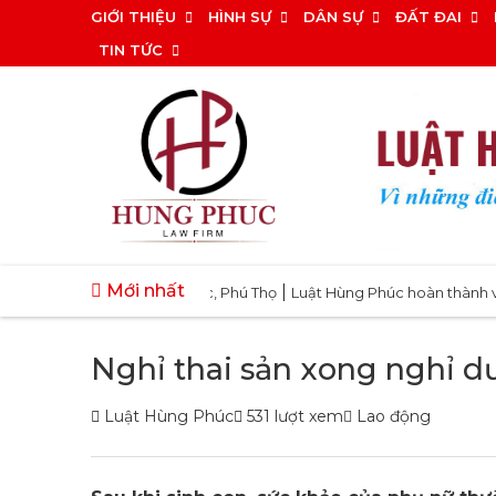
Bỏ
GIỚI THIỆU
HÌNH SỰ
DÂN SỰ
ĐẤT ĐAI
qua
TIN TỨC
nội
dung
Mới nhất
|
 tại xã Tam Dương Bắc, Phú Thọ
Luật Hùng Phúc hoàn thành vụ việc 
Nghỉ thai sản xong nghỉ d
Luật Hùng Phúc
531 lượt xem
Lao động