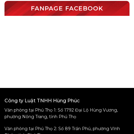
FANPAGE FACEBOOK
Công ty Luật TNHH Hùng Phúc
Văn phòng tại Phú Thọ 1: Số 1792 Đại Lộ Hùng Vương,
phường Nông Trang, tỉnh Phú Thọ
Văn phòng tại Phú Thọ 2: Số 89 Trần Phú, phường Vĩnh