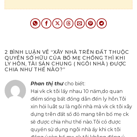
2 BÌNH LUẬN VỀ “
XÂY NHÀ TRÊN ĐẤT THUỘC
QUYỀN SỞ HỮU CỦA BỐ MẸ CHỒNG THÌ KHI
LY HÔN, TÀI SẢN CHUNG ( NGÔI NHÀ ) ĐƯỢC
CHIA NHƯ THẾ NÀO?
”
Phan thị thư
cho biết:
Hai vk ck tôi lấy nhau 10 năm,do quan
điểm sống bất đồng dẫn đến ly hôn.Tôi
xin hỏi luât sư là ngôi nhà mà vk ck tôi xây
dựng trên đất sổ đỏ mang tên bố mẹ ck
sẽ được chia như thế nào.Tôi có được
quyền sử dụng ngôi nhà ấy khi ck tôi