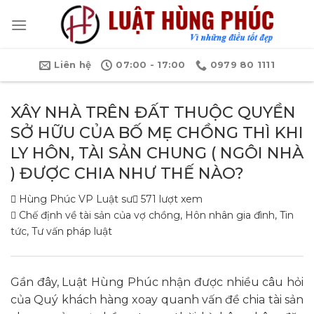
Bỏ
qua
nội
dung
Liên hệ
07:00 - 17:00
0979 80 1111
XÂY NHÀ TRÊN ĐẤT THUỘC QUYỀN
SỞ HỮU CỦA BỐ MẸ CHỒNG THÌ KHI
LY HÔN, TÀI SẢN CHUNG ( NGÔI NHÀ
) ĐƯỢC CHIA NHƯ THẾ NÀO?
Hùng Phúc VP Luật sư
571 lượt xem
Chế định về tài sản của vợ chồng
,
Hôn nhân gia đình
,
Tin
tức
,
Tư vấn pháp luật
Gần đây, Luật Hùng Phúc nhận được nhiều câu hỏi
của Quý khách hàng xoay quanh vấn đề chia tài sản