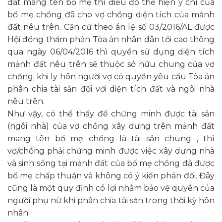
đất mang tên bố mẹ thì điều đó thể hiện ý chí của
bố mẹ chồng đã cho vợ chồng diện tích của mảnh
đất nêu trên. Căn cứ theo án lệ số 03/2016/AL được
Hội đồng thẩm phán Tòa án nhân dân tối cao thông
qua ngày 06/04/2016 thì quyền sử dụng diện tích
mảnh đất nêu trên sẽ thuộc sở hữu chung của vợ
chồng; khi ly hôn người vợ có quyền yêu cầu Tòa án
phân chia tài sản đối với diện tích đất và ngôi nhà
nêu trên.
Như vậy, có thể thấy để chứng minh được tài sản
(ngôi nhà) của vợ chồng xây dựng trên mảnh đất
mang tên bố mẹ chồng là tài sản chung , thì
vợ/chồng phải chứng minh được việc xây dựng nhà
và sinh sống tại mảnh đất của bố mẹ chồng đã được
bố mẹ chấp thuận và không có ý kiến phản đối. Đây
cũng là một quy định có lợi nhằm bảo vệ quyền của
người phụ nữ khi phân chia tài sản trong thời kỳ hôn
nhân.